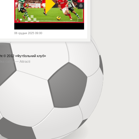
06 грудня 2025 09:00
ht © 2012
«Футбольний клуб»
бка сайта —
Attracti