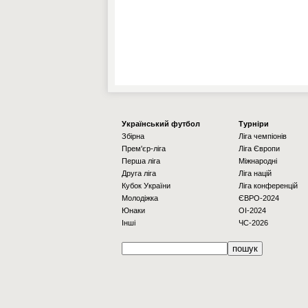
Українcький футбол
Турніри
Збірна
Ліга чемпіонів
Прем'єр-ліга
Ліга Європи
Перша ліга
Міжнародні
Друга ліга
Ліга націй
Кубок України
Ліга конференцій
Молодіжка
ЄВРО-2024
Юнаки
OI-2024
Інші
ЧС-2026