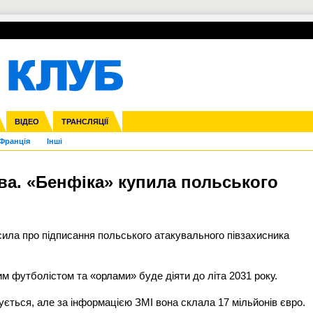
УПЛ-ПЕРЕХОДИ
СКРИЖАЛІ
ЄВРОКУБКИ
Зол
нфедерацій
га ліга
ВІДЕО
Ліга націй
Кубок України
ЧЄ-2015 (U-21)
ТРАНСЛЯЦІЇ
Ліга конференцій
Молодіжка
Копа Америка
ЄВРО-2024
Юнаки
ЧС-2018
Інші
OI-2024
ЄВРО-2020
ЧС-2026
Ч
Франція
Інші
ва. «Бенфіка» купила польського
сила про підписання польського атакувального півзахисника
им футболістом та «орлами» буде діяти до літа 2031 року.
ється, але за інформацією ЗМІ вона склала 17 мільйонів євро.