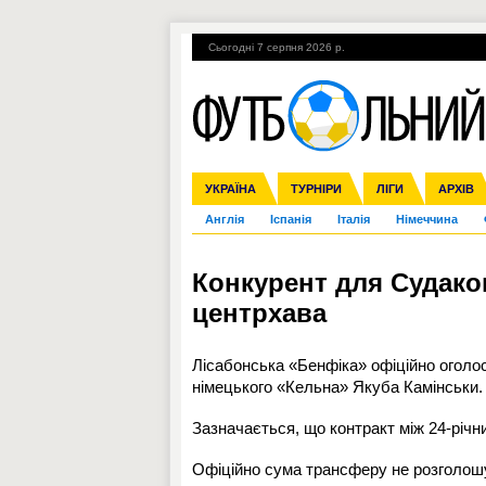
Сьогодні 7 серпня 2026 р.
Гарячі теми
УПЛ, 1-й тур
ВІЙНА
УКРАЇНА
Збірна
Ліга чемпіонів
ЧС-2014
Прем'єр-ліга
ЄВРО-2016
ТУРНІРИ
Ліга Європи
Росія
Перша ліга
ЛІГИ
Міжнародні
Кубок ко
АРХІВ
Дру
Англія
Іспанія
Італія
Німеччина
Конкурент для Судако
центрхава
Лісабонська «Бенфіка» офіційно оголо
німецького «Кельна»
Якуба Камінськи
.
Зазначається, що контракт між 24-річн
Офіційно сума трансферу не розголошу