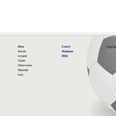
Ліги
Статті
Copyrig
Англія
Новини
Рорзро
Іспанія
RSS
Італія
Німеччина
Франція
Інші