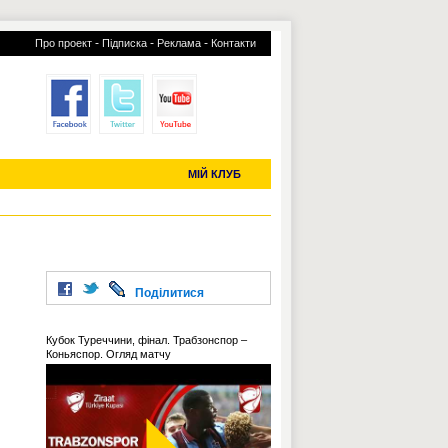
-
-
-
Про проект
Підписка
Реклама
Контакти
отий КЛУБ
УСІ ТРАНСФЕРИ
С-2019 (U-20)
ЧС-2022
МІЙ КЛУБ
Поділитися
Кубок Туреччини, фінал. Трабзонспор –
Коньяспор. Огляд матчу