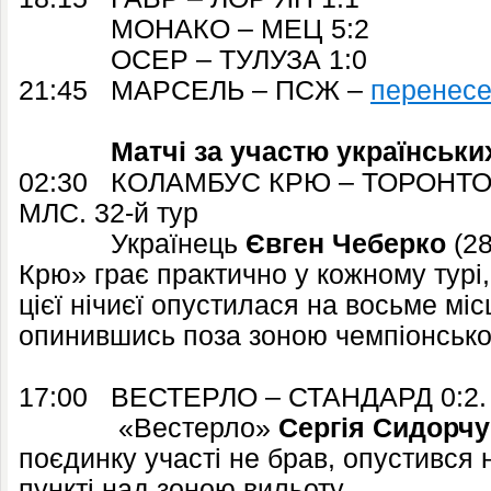
МОНАКО – МЕЦ 5:2
ОСЕР – ТУЛУЗА 1:0
21:45 МАРСЕЛЬ – ПСЖ –
перенес
Матчі за участю українських 
02:30 КОЛАМБУС КРЮ – ТОРОНТО 1
МЛС. 32-й тур
Українець
Євген Чеберко
(28
Крю» грає практично у кожному турі,
цієї нічиєї опустилася на восьме міс
опинившись поза зоною чемпіонсько
17:00 ВЕСТЕРЛО – СТАНДАРД 0:2. Че
«Вестерло»
Сергія Сидорчу
поєдинку участі не брав, опустився 
пункті над зоною вильоту.