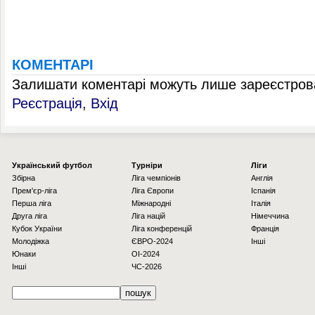
КОМЕНТАРІ
Залишати коментарі можуть лише зареєстрова
Реєстрація
,
Вхід
Українcький футбол
Турніри
Ліги
Збірна
Ліга чемпіонів
Англія
Прем'єр-ліга
Ліга Європи
Іспанія
Перша ліга
Міжнародні
Італія
Друга ліга
Ліга націй
Німеччина
Кубок України
Ліга конференцій
Франція
Молодіжка
ЄВРО-2024
Інші
Юнаки
OI-2024
Інші
ЧС-2026