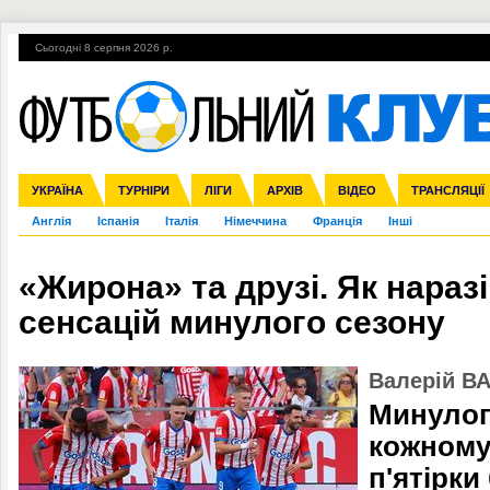
Сьогодні 8 серпня 2026 р.
Гарячі теми
УПЛ, 2-й тур
ВІЙНА
УПЛ-ПЕРЕХОДИ
УКРАЇНА
Збірна
Ліга чемпіонів
ЧС-2014
Прем'єр-ліга
ЄВРО-2016
ТУРНІРИ
Ліга Європи
Росія
Перша ліга
ЛІГИ
Міжнародні
Кубок конфедерацій
АРХІВ
Друга ліга
ВІДЕО
Ліга націй
Кубок України
ЧЄ-2015 (U-21
ТРАНСЛЯЦІЇ
Ліга конф
Англія
Іспанія
Італія
Німеччина
Франція
Інші
«Жирона» та друзі. Як нараз
сенсацій минулого сезону
Валерій В
Минулог
кожному 
п'ятірки