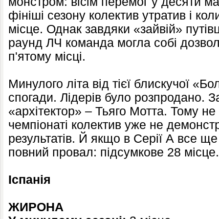
монстром: вісім перемог у десяти м
фініші сезону колектив утратив і ко
місце. Однак завдяки «зайвій» путівц
раунд ЛЧ команда могла собі дозвол
п'ятому місці.
Минулого літа від тієї блискучої «
спогади. Лідерів було розпродано. З
«архітектор» – Тьяго Мотта. Тому н
чемпіонаті колектив уже не демонст
результатів. Й якщо в Серії А все ще
повний провал: підсумкове 28 місце.
Іспанія
ЖИРОНА