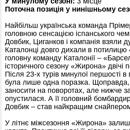
У минулому сезоні:
3 місце
Поточна позиція у нинішньому сез
Найбільш українська команда Пріме
головною сенсацією іспанського чемп
Довбик, Циганков і компанія взяли д
Каталонці довго дихали в потилицю 
головну команду Каталонії – «Барсело
історичного сезону «Жирона» двічі 
Після 23-х турів минулої першості в
була лише одна поразка. Щоправда,
заносити на поворотах, але нижче за
опустилася. А її головний бомбарди
Довбик – став найкращим снайпером
У літнє міжсезоння «Жирона» залиш