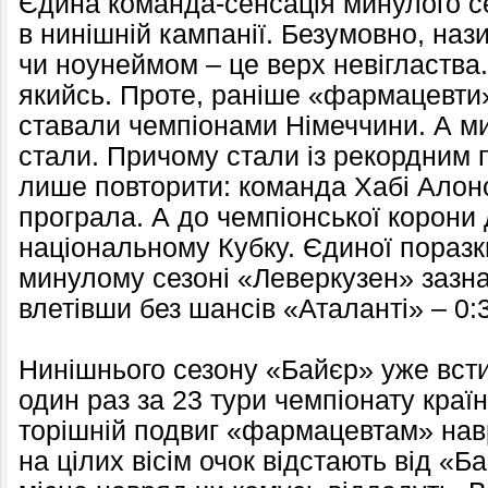
Єдина команда-сенсація минулого се
в нинішній кампанії. Безумовно, на
чи ноунеймом – це верх невігластва
якийсь. Проте, раніше «фармацевти
ставали чемпіонами Німеччини. А м
стали. Причому стали із рекордним 
лише повторити: команда Хабі Алон
програла. А до чемпіонської корони
національному Кубку. Єдиної поразк
минулому сезоні «Леверкузен» зазна
влетівши без шансів «Аталанті» – 0:3
Нинішнього сезону «Байєр» уже всти
один раз за 23 тури чемпіонату краї
торішній подвиг «фармацевтам» нав
на цілих вісім очок відстають від «Ба