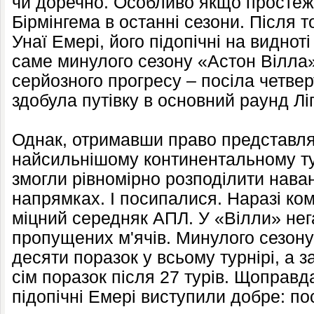
чи доречно. Особливо якщо простеж
Бірмінгема в останні сезони. Після т
Унаї Емері, його підопічні на виднот
саме минулого сезону «Астон Вілла»
серйозного прогресу – посіла четвер
здобула путівку в основний раунд Ліг
Однак, отримавши право представля
найсильнішому континентальному тур
змогли рівномірно розподілити нава
напрямках. І посипалися. Наразі ко
міцний середняк АПЛ. У «Вілли» нега
пропущених м'ячів. Минулого сезону
десяти поразок у всьому турнірі, а з
сім поразок після 27 турів. Щоправд
підопічні Емері виступили добре: по