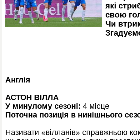
які стри
свою го
Чи втри
Згадуєм
Англія
АСТОН ВІЛЛА
У минулому сезоні:
4 місце
Поточна позиція в нинішнього сезо
Називати «вілланів» справжньою к