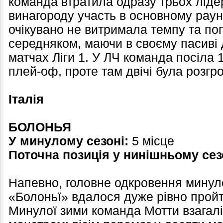
команда втратила одразу трьох лідер
винагороду участь в основному раунд
очікувано не витримала темпу та по
середняком, маючи в своєму пасиві 
матчах Ліги 1. У ЛЧ команда посіла 
плей-оф, проте там двічі була розгр
Італія
БОЛОНЬЯ
У минулому сезоні:
5 місце
Поточна позиція у нинішньому сез
Напевно, головне одкровення минуло
«Болоньї» вдалося дуже рівно пройти
Минулої зими команда Мотти взагал