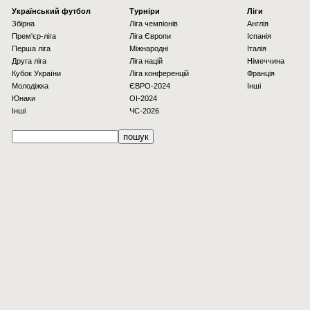
Українcький футбол
Турніри
Ліги
Збірна
Ліга чемпіонів
Англія
Прем'єр-ліга
Ліга Європи
Іспанія
Перша ліга
Міжнародні
Італія
Друга ліга
Ліга націй
Німеччина
Кубок України
Ліга конференцій
Франція
Молодіжка
ЄВРО-2024
Інші
Юнаки
OI-2024
Інші
ЧС-2026