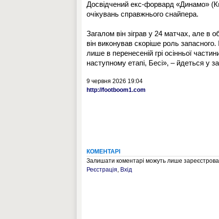
Досвідчений екс-форвард «Динамо» (Київ
очікувань справжнього снайпера.
Загалом він зіграв у 24 матчах, але в
він виконував скоріше роль запасного. В
лише в перенесеній грі осінньої частин
наступному етапі, Бесі», – йдеться у за
9 червня 2026 19:04
http://footboom1.com
КОМЕНТАРІ
Залишати коментарі можуть лише зареєстрован
Реєстрація
,
Вхід