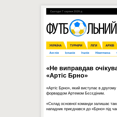
Сьогодні 7 серпня 2026 р.
Гарячі теми
УПЛ, 1-й тур
ВІЙНА
УКРАЇНА
Збірна
Ліга чемпіонів
ЧС-2014
Прем'єр-ліга
ЄВРО-2016
ТУРНІРИ
Ліга Європи
Росія
Перша ліга
ЛІГИ
Міжнародні
Кубок ко
АРХІВ
Дру
Англія
Іспанія
Італія
Німеччина
«Не виправдав очікув
«Артіс Брно»
«Артіс Брно», який виступає в другому 
форвардом Артемом Бєсєдіним.
«Склад основної команди залишає також
нападник приєднався до «Брно» під ча