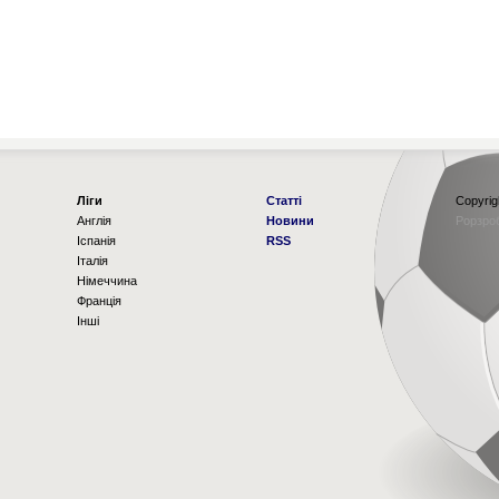
Ліги
Статті
Copyrig
Англія
Новини
Рорзро
Іспанія
RSS
Італія
Німеччина
Франція
Інші