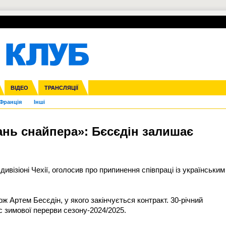
УПЛ-ПЕРЕХОДИ
СКРИЖАЛІ
ЄВРОКУБКИ
Зол
нфедерацій
га ліга
ВІДЕО
Ліга націй
Кубок України
ЧЄ-2015 (U-21)
ТРАНСЛЯЦІЇ
Ліга конференцій
Молодіжка
Копа Америка
ЄВРО-2024
Юнаки
ЧС-2018
Інші
OI-2024
ЄВРО-2020
ЧС-2026
Ч
Франція
Інші
ань снайпера»: Бєсєдін залишає
дивізіоні Чехії, оголосив про припинення співпраці із українським
 Артем Бесєдін, у якого закінчується контракт. 30-річний
с зимової перерви сезону-2024/2025.