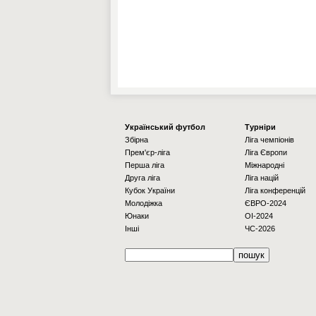
Українcький футбол
Турніри
Збірна
Ліга чемпіонів
Прем'єр-ліга
Ліга Європи
Перша ліга
Міжнародні
Друга ліга
Ліга націй
Кубок України
Ліга конференцій
Молодіжка
ЄВРО-2024
Юнаки
OI-2024
Інші
ЧС-2026