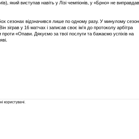
), який виступав навіть у Лізі чемпіонів, у «Брно» не виправда
 обох сезонах відзначився лише по одному разу. У минулому сезон
ін зіграв у 16 матчах і записав своє ім'я до протоколу арбітра
и проти «Опави. Дякуємо за твої послуги та бажаємо успіхів на
яві.
і користувачі.