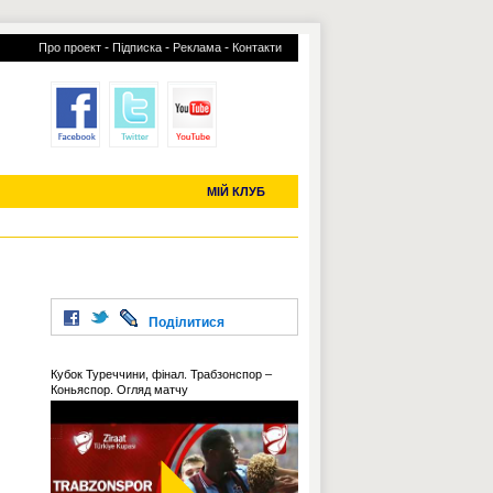
-
-
-
Про проект
Підписка
Реклама
Контакти
отий КЛУБ
УСІ ТРАНСФЕРИ
С-2019 (U-20)
ЧС-2022
МІЙ КЛУБ
Поділитися
Кубок Туреччини, фінал. Трабзонспор –
Коньяспор. Огляд матчу