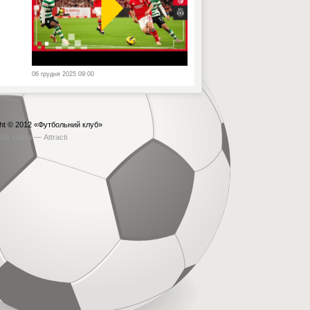
06 грудня 2025 09:00
ht © 2012
«Футбольний клуб»
бка сайта —
Attracti