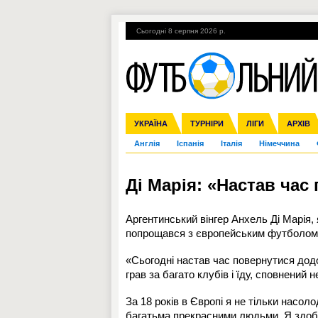
Сьогодні 8 серпня 2026 р.
Гарячі теми
УПЛ, 2-й тур
ВІЙНА
УКРАЇНА
Збірна
Ліга чемпіонів
ЧС-2014
Прем'єр-ліга
ЄВРО-2016
ТУРНІРИ
Ліга Європи
Росія
Перша ліга
ЛІГИ
Міжнародні
Кубок ко
АРХІВ
Дру
Англія
Іспанія
Італія
Німеччина
Ді Марія: «Настав час
Аргентинський вінгер Анхель Ді Марія,
попрощався з європейським футболом
«Сьогодні настав час повернутися додо
грав за багато клубів і їду, сповнений 
За 18 років в Європі я не тільки насо
багатьма прекрасними людьми. Я здобув