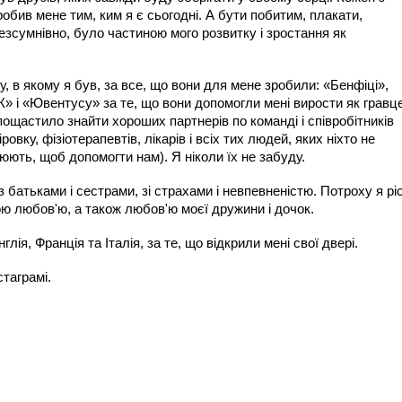
робив мене тим, ким я є сьогодні. А бути побитим, плакати,
безсумнівно, було частиною мого розвитку і зростання як
 в якому я був, за все, що вони для мене зробили: «Бенфіці»,
і «Ювентусу» за те, що вони допомогли мені вирости як гравце
 пощастило знайти хороших партнерів по команді і співробітників
ровку, фізіотерапевтів, лікарів і всіх тих людей, яких ніхто не
цюють, щоб допомогти нам). Я ніколи їх не забуду.
з батьками і сестрами, зі страхами і невпевненістю. Потроху я ріс
ьою любов'ю, а також любов'ю моєї дружини і дочок.
лія, Франція та Італія, за те, що відкрили мені свої двері.
стаграмі.