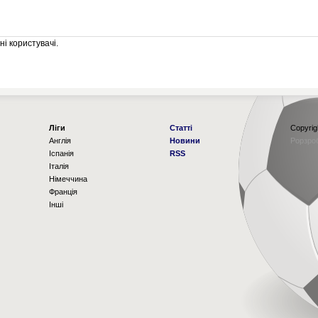
і користувачі.
Ліги
Статті
Copyrig
Англія
Новини
Рорзро
Іспанія
RSS
Італія
Німеччина
Франція
Інші