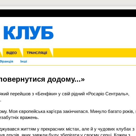
УПЛ-ПЕРЕХОДИ
СКРИЖАЛІ
ЄВРОКУБКИ
Зол
нфедерацій
га ліга
ВІДЕО
Ліга націй
Кубок України
ЧЄ-2015 (U-21)
ТРАНСЛЯЦІЇ
Ліга конференцій
Молодіжка
Копа Америка
ЄВРО-2024
Юнаки
ЧС-2018
Інші
OI-2024
ЄВРО-2020
ЧС-2026
Ч
Франція
Інші
 повернутися додому...»
 який перейшов з «Бенфіки» у свій рідний «Росаріо Сентраль»,
.
му. Моя європейська кар'єра закінчилася. Минуло багато років, 
незабутніх вражень.
лоджувався життям у прекрасних містах, але й у чудових клубах з
 друзів, яких завжди буду зберігати у своєму серці. Кожен з