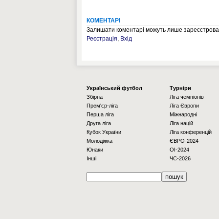
КОМЕНТАРІ
Залишати коментарі можуть лише зареєстрован
Реєстрація
,
Вхід
Українcький футбол
Турніри
Збірна
Ліга чемпіонів
Прем'єр-ліга
Ліга Європи
Перша ліга
Міжнародні
Друга ліга
Ліга націй
Кубок України
Ліга конференцій
Молодіжка
ЄВРО-2024
Юнаки
OI-2024
Інші
ЧС-2026