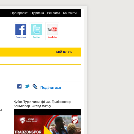
-
-
-
Про проект
Підписка
Реклама
Контакти
отий КЛУБ
УСІ ТРАНСФЕРИ
С-2019 (U-20)
ЧС-2022
МІЙ КЛУБ
Поділитися
Кубок Туреччини, фінал. Трабзонспор –
Коньяспор. Огляд матчу
я