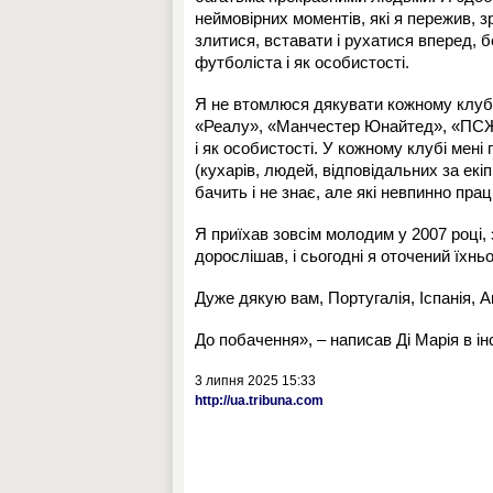
неймовірних моментів, які я пережив, з
злитися, вставати і рухатися вперед, 
футболіста і як особистості.
Я не втомлюся дякувати кожному клубу,
«Реалу», «Манчестер Юнайтед», «ПСЖ» 
і як особистості. У кожному клубі мені
(кухарів, людей, відповідальних за екіпі
бачить і не знає, але які невпинно пра
Я приїхав зовсім молодим у 2007 році, 
дорослішав, і сьогодні я оточений їхн
Дуже дякую вам, Португалія, Іспанія, Анг
До побачення», – написав Ді Марія в ін
3 липня 2025 15:33
http://ua.tribuna.com