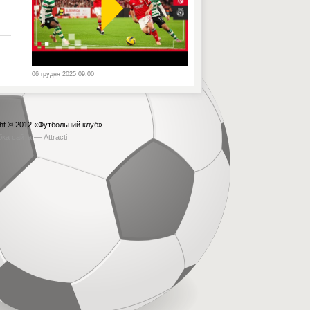
06 грудня 2025 09:00
ht © 2012
«Футбольний клуб»
бка сайта —
Attracti