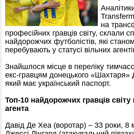
Аналітик
Transferm
на трансф
професійних гравців світу, склали сп
найдорожчих футболістів, які станом
перебувають у статусі вільних агенті
Знайшлося місце в переліку тимчасов
екс-гравцям донецького «Шахтаря» Д
який має український паспорт.
Топ-10 найдорожчих гравців світу 
агента
Давід Де Хеа (воротар) – 33 роки, 8
Джессі Лінгард (атакувальний півзахи