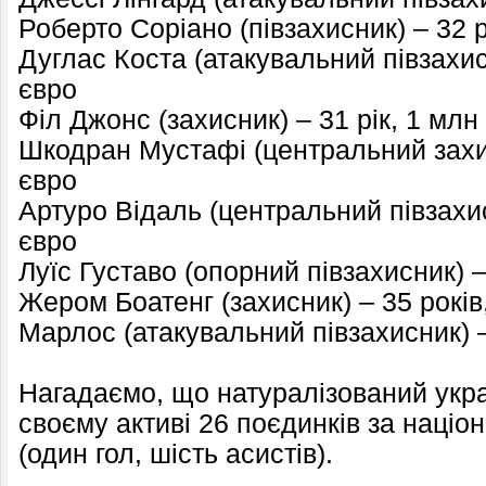
Роберто Соріано (півзахисник) – 32 
Дуглас Коста (атакувальний півзахис
євро
Філ Джонс (захисник) – 31 рік, 1 млн
Шкодран Мустафі (центральний захис
євро
Артуро Відаль (центральний півзахис
євро
Луїс Густаво (опорний півзахисник) –
Жером Боатенг (захисник) – 35 рокі
Марлос (атакувальний півзахисник) –
Нагадаємо, що натуралізований укр
своєму активі 26 поєдинків за націо
(один гол, шість асистів).