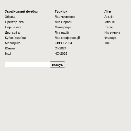
Українcький футбол
Турніри
Ліги
Збірна
Ліга чемпіонів
Англія
Прем'єр-ліга
Ліга Європи
Іспанія
Перша ліга
Міжнародні
Італія
Друга ліга
Ліга націй
Німеччина
Кубок України
Ліга конференцій
Франція
Молодіжка
ЄВРО-2024
Інші
Юнаки
OI-2024
Інші
ЧС-2026