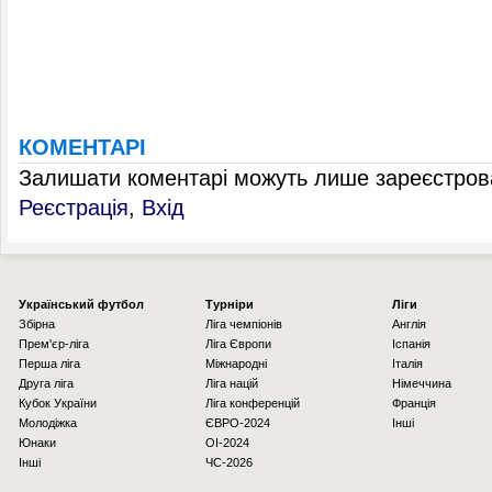
КОМЕНТАРІ
Залишати коментарі можуть лише зареєстрова
Реєстрація
,
Вхід
Українcький футбол
Турніри
Ліги
Збірна
Ліга чемпіонів
Англія
Прем'єр-ліга
Ліга Європи
Іспанія
Перша ліга
Міжнародні
Італія
Друга ліга
Ліга націй
Німеччина
Кубок України
Ліга конференцій
Франція
Молодіжка
ЄВРО-2024
Інші
Юнаки
OI-2024
Інші
ЧС-2026