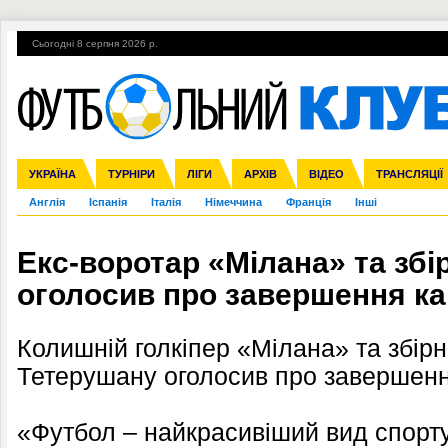
Сьогодні 8 серпня 2026 р.
Гарячі теми
УПЛ, 2-й тур
ВІЙНА
УПЛ-ПЕРЕХОДИ
УКРАЇНА
Збірна
Ліга чемпіонів
ЧС-2014
Прем'єр-ліга
ЄВРО-2016
ТУРНІРИ
Ліга Європи
Росія
Перша ліга
ЛІГИ
Міжнародні
Кубок конфедерацій
АРХІВ
Друга ліга
ВІДЕО
Ліга націй
Кубок України
ЧЄ-2015 (U-21
ТРАНСЛЯЦІЇ
Ліга конф
Англія
Іспанія
Італія
Німеччина
Франція
Інші
Екс-воротар «Мілана» та збір
оголосив про завершення ка
Колишній голкіпер «Мілана» та збірн
Тетерушану оголосив про завершенн
«Футбол – найкрасивіший вид спорту 