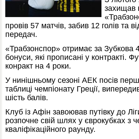
захищав 
«Трабзонс
провів 57 матчів, забив 12 голів та 
передач.
«Трабзонспор» отримає за Зубкова 4
бонуси, які прописані у контракті. Ф
конракт на 4 роки.
У нинішньому сезоні АЕК посів перше
таблиці чемпіонату Греції, виперед
шість балів.
Клуб із Афін завоював путівку до Ліг
розпочне свій шлях у єврокубках з ч
кваліфікаційного раунду.