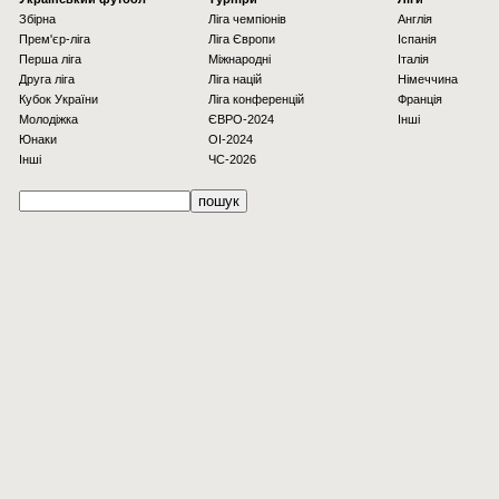
Збірна
Ліга чемпіонів
Англія
Прем'єр-ліга
Ліга Європи
Іспанія
Перша ліга
Міжнародні
Італія
Друга ліга
Ліга націй
Німеччина
Кубок України
Ліга конференцій
Франція
Молодіжка
ЄВРО-2024
Інші
Юнаки
OI-2024
Інші
ЧС-2026