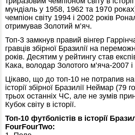
триразовим чемпіоном світу в історі
мундіаль у 1958, 1962 та 1970 роках
чемпіон світу 1994 і 2002 років Рона
отримував Золотий м’яч.
Топ-3 замкнув правий вінгер Гаррінч
гравців збірної Бразилії на перемож
років. Десятим у рейтингу став експ
Кака, володар Золотого м’яча-2007 
Цікаво, що до топ-10 не потрапив 
історії збірної Бразилії Неймар (79 г
трьох останніх ЧС, але не зумів пр
Кубок світу в історії.
Топ-10 футболістів в історії Бразил
FourFourTwo: