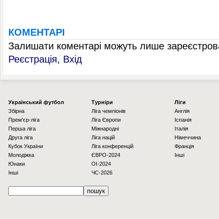
КОМЕНТАРІ
Залишати коментарі можуть лише зареєстрова
Реєстрація
,
Вхід
Українcький футбол
Турніри
Ліги
Збірна
Ліга чемпіонів
Англія
Прем'єр-ліга
Ліга Європи
Іспанія
Перша ліга
Міжнародні
Італія
Друга ліга
Ліга націй
Німеччина
Кубок України
Ліга конференцій
Франція
Молодіжка
ЄВРО-2024
Інші
Юнаки
OI-2024
Інші
ЧС-2026