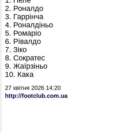
1. Пеле
2. Роналдо
3. Гаррінча
4. Роналдіньо
5. Ромаріо
6. Рівалдо
7. Зіко
8. Сократес
9. Жаїрзіньо
10. Кака
27 квітня 2026 14:20
http://footclub.com.ua