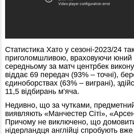
Статистика Хато у сезоні-2023/24 т
приголомшливою, враховуючи юний ві
середньому за матч центрбек виконує
віддає 69 передач (93% – точні), бер
єдиноборствах (63% – виграні), здій
11,5 відбирань м'яча.
Недивно, що за чутками, предметний
виявляють «Манчестер Сіті», «Арсен
Причому не виключено, що домовит
нідерландця англійці спробують вже 