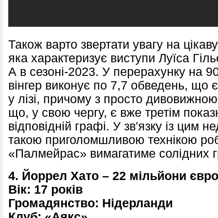
Також варто звертати увагу на цікав
яка характеризує виступи Луїса Гіль
А в сезоні-2023. У перерахунку на 9
вінгер виконує по 7,7 обведень, що
у лізі, причому з просто дивовижно
що, у свою чергу, є вже третім показ
відповідній графі. У зв'язку із цим н
такою приголомшливою технікою роб
«Палмейрас» вимагатиме солідних 
4. Йоррел Хато – 22 мільйони євр
Вік: 17 років
Громадянство: Нідерланди
Клуб: «Аякс»