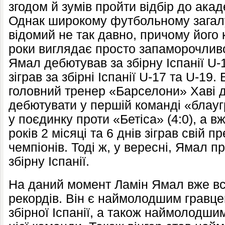
згодом й зумів пройти відбір до ака
Однак широкому футбольному загал
відомий не так давно, причому його 
роки виглядає просто запаморочливо
Ямал дебютував за збірну Іспанії U-1
зіграв за збірні Іспанії U-17 та U-19.
головний тренер «Барселони» Хаві 
дебютувати у першій команді «блауг
у поєдинку проти «Бетіса» (4:0), а вже
років 2 місяці та 6 днів зіграв свій п
чемпіонів. Тоді ж, у вересні, Ямал п
збірну Іспанії.
На даний момент Ламін Ямал вже вс
рекордів. Він є наймолодшим гравцем
збірної Іспанії, а також наймолодши