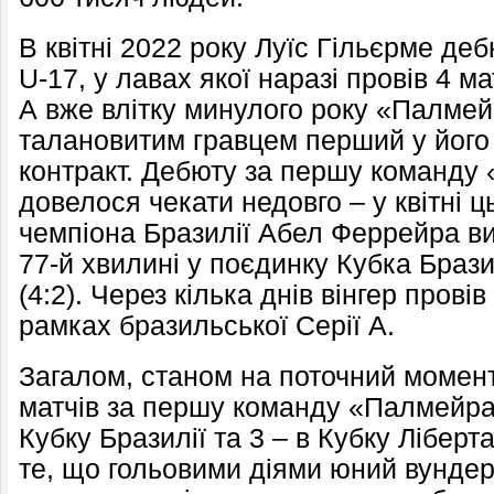
В квітні 2022 року Луїс Гільєрме деб
U-17, у лавах якої наразі провів 4 мат
А вже влітку минулого року «Палмей
талановитим гравцем перший у його
контракт. Дебюту за першу команду 
довелося чекати недовго – у квітні ц
чемпіона Бразилії Абел Феррейра ви
77-й хвилині у поєдинку Кубка Браз
(4:2). Через кілька днів вінгер провів
рамках бразильської Серії А.
Загалом, станом на поточний момент,
матчів за першу команду «Палмейраса
Кубку Бразилії та 3 – в Кубку Лібер
те, що гольовими діями юний вундер