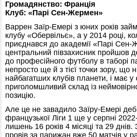
Громадянство: Франція
Клуб: «Парі Сен-Жермен»
Варрен Заїр-Емері з юних років зай
клубу «Обервільє», а у 2014 році, ко
приєднався до академії «Парі Сен-Ж
центральний півзахисник пройшов д
до професійного футболу в таборі п
непросто ще й з тієї точки зору, що
найбагатших клубів планети, і має 
приголомшливий склад із неймовірн
позицію.
Але це не завадило Заїру-Емері де
французької Ліги 1 ще у серпні 2022
лишень 16 років 4 місяці та 29 днів.
провів за парижан вже 50 матчів у ра