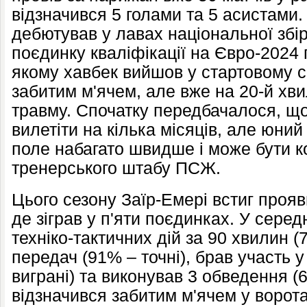
відзначився 5 голами та 5 асистами.
дебютував у лавах національної збір
поєдинку кваліфікації на Євро-2024 п
якому хавбек вийшов у стартовому ск
забитим м'ячем, але вже на 20-й хви
травму. Спочатку передбачалося, щ
вилетіти на кілька місяців, але юни
поле набагато швидше і може бути 
тренерського штабу ПСЖ.
Цього сезону Заїр-Емері встиг прояви
де зіграв у п'яти поєдинках. У сере
техніко-тактичних дій за 90 хвилин (
передач (91% – точні), брав участь 
виграні) та виконував 3 обведення (
відзначився забитим м'ячем у ворот