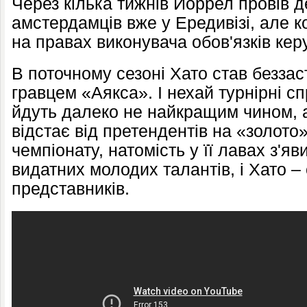
Через кілька тижнів Йоррел провів 
амстердамців вже у Ередивізі, але 
на правах виконувача обов'язків кер
В поточному сезоні Хато став безза
гравцем «Аякса». І нехай турнірні с
йдуть далеко не найкращим чином, 
відстає від претендентів на «золото
чемпіонату, натомість у її лавах з'я
видатних молодих талантів, і Хато – 
представників.