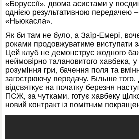
«Боруссії», двома асистами у поєди
однією результативною передачею – 
«Ньюкасла».
Як би там не було, а Заїр-Емері, в
роками продовжуватиме виступати 
Цей клуб не демонструє жодного ба
неймовірно талановитого хавбека, у
розуміння гри, бачення поля та вмін
загострюючу передачу. Більше того, 
відсвяткує на початку березня насту
ПСЖ, за чутками, готує хавбеку цілк
новий контракт із помітним покраще