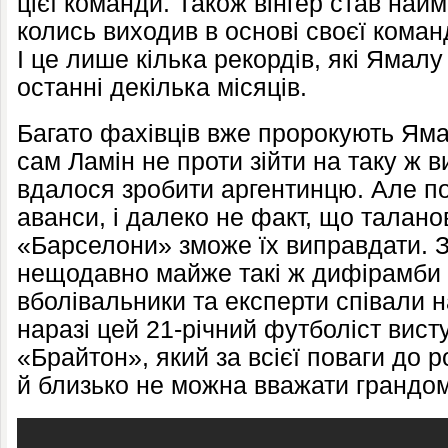
цієї команди. Також вінгер став на
колись виходив в основі своєї команд
І це лише кілька рекордів, які Ямал
останні декілька місяців.
Багато фахівців вже пророкують Яма
сам Ламін не проти зійти на таку ж в
вдалося зробити аргентинцю. Але п
аванси, і далеко не факт, що талан
«Барселони» зможе їх виправдати. 
нещодавно майже такі ж дифірамби 
вболівальники та експерти співали н
наразі цей 21-річний футболіст вист
«Брайтон», який за всієї поваги до 
й близько не можна вважати грандо