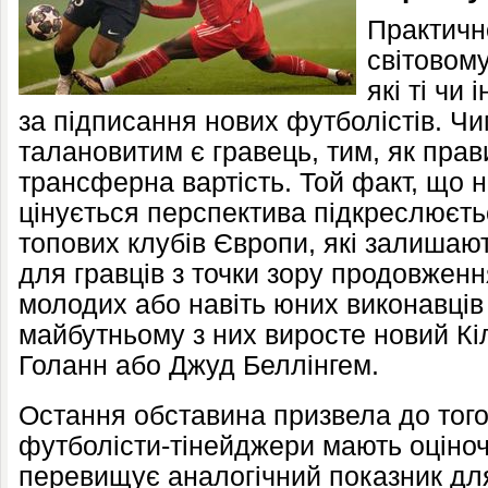
Практичн
світовом
які ті чи 
за підписання нових футболістів. Чи
талановитим є гравець, тим, як пра
трансферна вартість. Той факт, що 
цінується перспектива підкреслюєть
топових клубів Європи, які залиша
для гравців з точки зору продовженн
молодих або навіть юних виконавців
майбутньому з них виросте новий Кі
Голанн або Джуд Беллінгем.
Остання обставина призвела до того
футболісти-тінейджери мають оціночн
перевищує аналогічний показник для