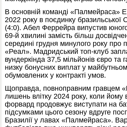
В основній команді «Палмейраса» Е
2022 року в поєдинку бразильської С
(4:0). Абел Феррейра випустив юног
69-й хвилині замість більш досвідчен
середині грудня минулого року про 
«Реал». Мадридський топ-клуб запл
вундеркінда 37,5 мільйонів євро та
низку бонусних виплат у майбутньом
обумовлених у контракті умов.
Щоправда, повноправним гравцем «
лишень влітку 2024 року, коли йому
форвард продовжує виступати на бат
підсумками цього сезону вдруге пос
Бразилії у лавах «Палмейраса». Вар