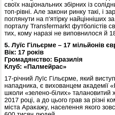
своїх національних збірних із солід
топ-рівні. Але закони ринку такі, і 
поглянути на п'ятірку найцінніших з
порталу Transfermarkt футболістів с
тих, кому наразі не виповнилося й 18
5. Луїс Гільєрме – 17 мільйонів єв
Вік: 17 років
Громадянство: Бразилія
Клуб: «Палмейрас»
17-річний Луїс Гільєрме, який висту
нападника, є вихованцем академії 
школи «зелено-білих» талановитий 
2017 році, а до цього грав за різні к
міста Аракажу, населення якого зовс
600 тисяч людей.