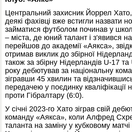
Центральний захисник Йоррел Хато,
деякі фахівці вже встигли назвати н
займатися футболом починав у школ
– міста, де юний талант і з'явився на
перейшов до академії «Аякса», звідк
отримав виклик до збірної Нідерланд
також за збірну Нідерландів U-17 та 
року дебютував за національну коман
зігравши 45 хвилин та відзначившис
передачею у поєдинку кваліфікації 
проти Гібралтару (6:0).
У січні 2023-го Хато зіграв свій деб
команду «Аякса», коли Алфред Схр
таланта на заміну у кубковому матчі