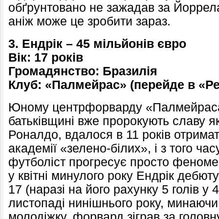
обґрунтовано не зажадав за Йоррел
аніж може це зробити зараз.
3. Ендрік – 45 мільйонів євро
Вік: 17 років
Громадянство: Бразилія
Клуб: «Палмейрас» (перейде в «Ре
Юному центрфорварду «Палмейраса»
батьківщині вже пророкують славу як
Роналдо, вдалося в 11 років отрима
академії «зелено-білих», і з того ча
футболіст прогресує просто феном
у квітні минулого року Ендрік дебюту
17 (наразі на його рахунку 5 голів у 
листопаді нинішнього року, минаючи 
молодіжку, форвард зіграв за голов