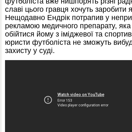
футболіста вже нишпорять різні радн
славі цього гравця хочуть заробити 
Нещодавно Ендрік потрапив у непри
рекламою медичного препарату, яка
обійтися йому з іміджевої та спортив
юристи футболіста не зможуть вибуд
захисту у суді.