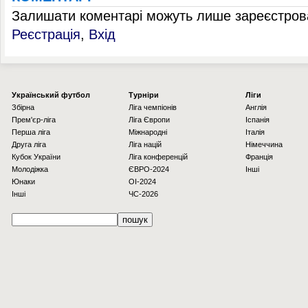
Залишати коментарі можуть лише зареєстрова
Реєстрація
,
Вхід
Українcький футбол
Турніри
Ліги
Збірна
Ліга чемпіонів
Англія
Прем'єр-ліга
Ліга Європи
Іспанія
Перша ліга
Міжнародні
Італія
Друга ліга
Ліга націй
Німеччина
Кубок України
Ліга конференцій
Франція
Молодіжка
ЄВРО-2024
Інші
Юнаки
OI-2024
Інші
ЧС-2026