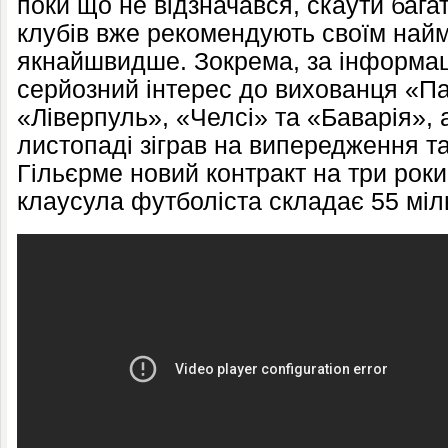
поки що не відзначався, скаути бага
клубів вже рекомендують своїм най
якнайшвидше. Зокрема, за інформац
серйозний інтерес до вихованця «
«Ліверпуль», «Челсі» та «Баварія», 
листопаді зіграв на випередження та
Гільєрме новий контракт на три роки
клаусула футболіста складає 55 міл