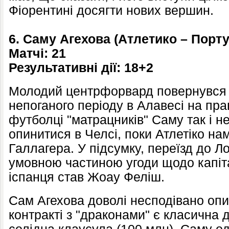
Фіорентині досягти нових вершин.
6. Саму Агехова (Атлетико – Порту
Матчі: 21
Результативні дії: 18+2
Молодий центрфорвард повернувся 
непоганого періоду в Алавесі на пр
футболці "матрацників" Саму так і не
опинитися в Челсі, поки Атлетіко н
Галлагера. У підсумку, переїзд до Л
умовною частиною угоди щодо капіта
іспанця став Жоау Феліш.
Сам Агехова доволі несподівано опи
контракті з "драконами" є класична д