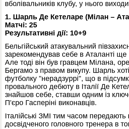
вболівальників клубу, у нього виходи
1. Шарль Де Кетеларе (Мілан – Ата
Матчі: 25
Результативні дії: 10+9
Бельгійський атакувальний півзахис
зарекомендував себе в Аталанті ще 
Але тоді він був гравцем Мілана, ор
Бергамо з правом викупу. Шарль хот
футболку "нерадзуррі", що в підсумк
провального дебюту в Італії Де Кете
знайшов себе, ставши одним із клю
П'єро Гасперіні виконавців.
Італійські ЗМІ тим часом передають 
досвідченого головного тренера в том