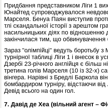
Придбання представником Ліги 1 ви
Юнайтед супроводжувалося невдово
Марселя. Бенуа Паян виступив прот
тлі скандальної історії з арештом гр
насильницьких діях по відношенню д
закінчилася тим, що обвинувачення 
Зараз "олімпійці" ведуть боротьбу з
турнірної таблиці Ліги 1 і внесок в 
Дзербі 23-річного англійця є більш 
третина голів Марселя (10 із 32-х) с
вінгера. Нарівні з Бредлі Баркола в
бомбардиром турніру, відстаючи від
Девід всього на один гол.
7. Давід де Хеа (вільний агент – 