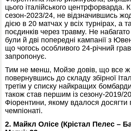
цього італійського центрфорварда. 
сезон-2023/24, не відзначившись ж
дією в 20 матчах у всіх турнірах, а
поєдинків через травму. Не набагат
були й дві попередні кампанії з Юве
що чогось особливого 24-річний грав
запропонує.
Тим не менш, Мойзе довів, що все ж 
повернувшись до складу збірної Італ
третім у списку найкращих бомбардир
також став першим із сезону-2019/20
Фіорентини, якому вдалося досягти п
чемпіонаті.
2. Майкл Олісе (Крістал Пелес – Ба