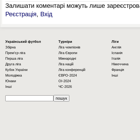
Залишати коментарі можуть лише зареєстрова
Реєстрація
,
Вхід
Українcький футбол
Турніри
Ліги
Збірна
Ліга чемпіонів
Англія
Прем'єр-ліга
Ліга Європи
Іспанія
Перша ліга
Міжнародні
Італія
Друга ліга
Ліга націй
Німеччина
Кубок України
Ліга конференцій
Франція
Молодіжка
ЄВРО-2024
Інші
Юнаки
OI-2024
Інші
ЧС-2026