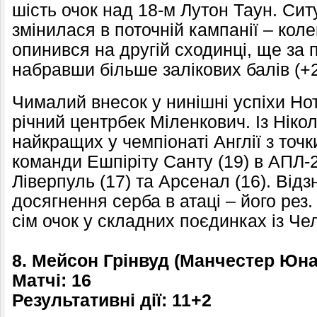
шість очок над 18-м Лутон Таун. Си
змінилася в поточній кампанії – кол
опинився на другій сходинці, ще за 
набравши більше залікових балів (+2)
Чималий внесок у нинішні успіхи Но
річний центрбек Міленкович. Із Ніко
найкращих у чемпіонаті Англії з точ
команди Ешпіріту Санту (19) в АПЛ
Ліверпуль (17) та Арсенал (16). Відз
досягнення серба в атаці – його рез
сім очок у складних поєдинках із Че
8. Мейсон Грінвуд (Манчестер Юна
Матчі: 16
Результативні дії: 11+2