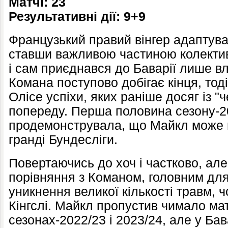
Матчі: 23
Результативні дії: 9+9
Французький правий вінгер адаптува
ставши важливою частиною колектив
і сам приєднався до Баварії лише вл
Комана поступово добігає кінця, тоді
Олісе успіхи, яких раніше досяг із "
попереду. Перша половина сезону-2
продемонструвала, що Майкл може н
гранді Бундесліги.
Повертаючись до хоч і частково, але
порівняння з Команом, головним для
уникнення великої кількості травм, 
Кінгслі. Майкл пропустив чимало мат
сезонах-2022/23 і 2023/24, але у Бав