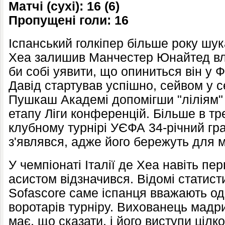
Матчі (сухі): 16 (6)
Пропущені голи: 16
Іспанський голкіпер більше року шук
Хеа залишив Манчестер Юнайтед вліт
би собі уявити, що опиниться він у Ф
Давід стартував успішно, сейвом у с
Пушкаш Академі допомігши "ліліям" 
етапу Ліги конференцій. Більше в тр
клубному турнірі УЄФА 34-річний гра
з'являвся, адже його бережуть для м
У чемпіонаті Італії де Хеа навіть пер
асистом відзначився. Відомі статист
Sofascore саме іспанця вважають од
воротарів турніру. Вихованець мадр
має, що сказати, і його виступи ціл