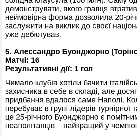
солідна клаусула (100 млн). Саму о
демонструвати, якого гравця втратив
неймовірна форма дозволила 20-рі
заслужити на виклик до своєї націон
уже дебютував.
5. Алессандро Буонджорно (Торіно
Матчі: 16
Результативні дії: 1 гол
Чимало клубів хотіли бачити італійс
захисника в себе в складі, але досяг
придбання вдалося саме Наполі. Ко
перебуває в групі лідерів турнірної т
це 25-річного Буонджорно є помітни
неаполітанців – найкращий у чемпіона