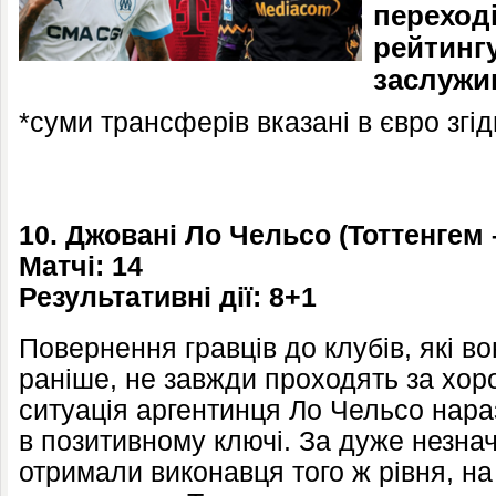
переході
рейтинг
заслужив
*суми трансферів вказані в євро згід
10. Джовані Ло Чельсо (Тоттенгем
Матчі: 14
Результативні дії: 8+1
Повернення гравців до клубів, які в
раніше, не завжди проходять за хор
ситуація аргентинця Ло Чельсо нара
в позитивному ключі. За дуже незнач
отримали виконавця того ж рівня, на