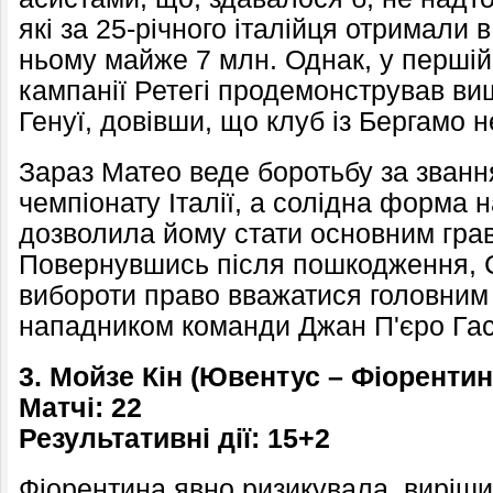
які за 25-річного італійця отримали
ньому майже 7 млн. Однак, у першій
кампанії Ретегі продемонстрував вищ
Генуї, довівши, що клуб із Бергамо 
Зараз Матео веде боротьбу за зван
чемпіонату Італії, а солідна форма 
дозволила йому стати основним грав
Повернувшись після пошкодження, С
вибороти право вважатися головни
нападником команди Джан П'єро Гас
3. Мойзе Кін (Ювентус – Фіорентин
Матчі: 22
Результативні дії: 15+2
Фіорентина явно ризикувала, вирі