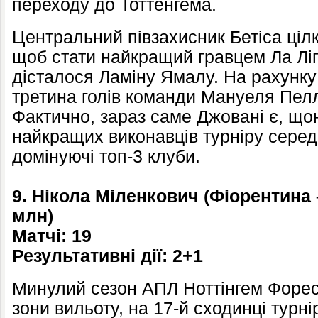
переходу до Тоттенгема.
Центральний півзахисник Бетіса цілк
щоб стати найкращий гравцем Ла Ліг
дісталося Ламіну Ямалу. На рахунку
третина голів команди Мануеля Пеллегр
Фактично, зараз саме Джовані є, що
найкращих виконавців турніру серед 
домінуючі топ-3 клуби.
9. Нікола Міленкович (Фіорентина 
млн)
Матчі: 19
Результативні дії: 2+1
Минулий сезон АПЛ Ноттінгем Форес
зони вильоту, на 17-й сходинці турні