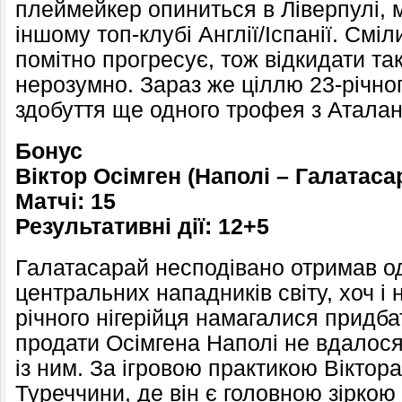
плеймейкер опиниться в Ліверпулі,
іншому топ-клубі Англії/Іспанії. Смі
помітно прогресує, тож відкидати так
нерозумно. Зараз же ціллю 23-річно
здобуття ще одного трофея з Атала
Бонус
Віктор Осімген (Наполі – Галатаса
Матчі: 15
Результативні дії: 12+5
Галатасарай несподівано отримав о
центральних нападників світу, хоч і 
річного нігерійця намагалися придба
продати Осімгена Наполі не вдалося
із ним. За ігровою практикою Віктор
Туреччини, де він є головною зіркою