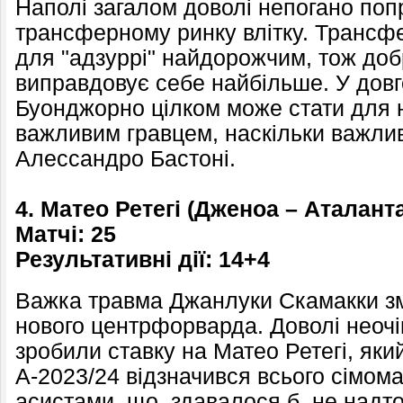
Наполі загалом доволі непогано по
трансферному ринку влітку. Трансфер
для "адзуррі" найдорожчим, тож доб
виправдовує себе найбільше. У довг
Буонджорно цілком може стати для н
важливим гравцем, наскільки важлив
Алессандро Бастоні.
4. Матео Ретегі (Дженоа – Аталанта
Матчі: 25
Результативні дії: 14+4
Важка травма Джанлуки Скамакки з
нового центрфорварда. Доволі неочі
зробили ставку на Матео Ретегі, який
А-2023/24 відзначився всього сімом
асистами, що, здавалося б, не надто