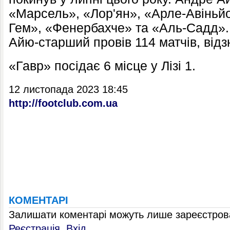
«Марсель», «Лор'ян», «Арле-Авіньйо
Гем», «Фенербахче» та «Аль-Садд». 
Айю-старший провів 114 матчів, від
«Гавр» посідає 6 місце у Лізі 1.
12 листопада 2023 18:45
http://footclub.com.ua
КОМЕНТАРІ
Залишати коментарі можуть лише зареєстрова
Реєстрація
,
Вхід