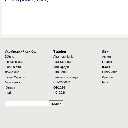
Українcький футбол
Турніри
Ліги
Збірна
Ліга чемпіонів
Англія
Прем'єр-ліга
Ліга Європи
Іспанія
Перша ліга
Міжнародні
Італія
Друга ліга
Ліга націй
Німеччина
Кубок України
Ліга конференцій
Франція
Молодіжка
ЄВРО-2024
Інші
Юнаки
OI-2024
Інші
ЧС-2026