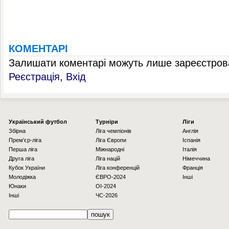
КОМЕНТАРІ
Залишати коментарі можуть лише зареєстрова
Реєстрація
,
Вхід
Українcький футбол
Турніри
Ліги
Збірна
Ліга чемпіонів
Англія
Прем'єр-ліга
Ліга Європи
Іспанія
Перша ліга
Міжнародні
Італія
Друга ліга
Ліга націй
Німеччина
Кубок України
Ліга конференцій
Франція
Молодіжка
ЄВРО-2024
Інші
Юнаки
OI-2024
Інші
ЧС-2026