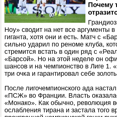
Почему т
отразит
Грандиоз
Ноу» сводит на нет все аргументы в
гиганта, хотя они и есть. Матч с «
сильно ударил по реноме клуба, кот
стремится встать в один ряд с «Реа
«Барсой». Но на этой неделе он о
шансов и на чемпионство в Лиге 1.
три очка и гарантировал себе золот
После лигочемпионского ада настал
«ПСЖ» во Франции. Власть оказала
«Монако». Как обычно, революция в
ослабления тирана и застала того в