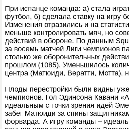
При испанце команда: а) стала игра
футбол, б) сделала ставку на игру б
Изменения отразились и на статисти
меньше контролировать мяч, но со
действий в обороне. По данным Squ
за восемь матчей Лиги чемпионов 
столько же оборонительных действий
прошлом (1085). Уменьшилось колич
центра (Матюиди, Вератти, Мотта), 
Плоды перестройки были видны уже
чемпионов. Гол Эдинсона Кавани «
идеальным с точки зрения идей Эме
забег Матюиди за спины защитникам
форварда. А игру команды – идеаль