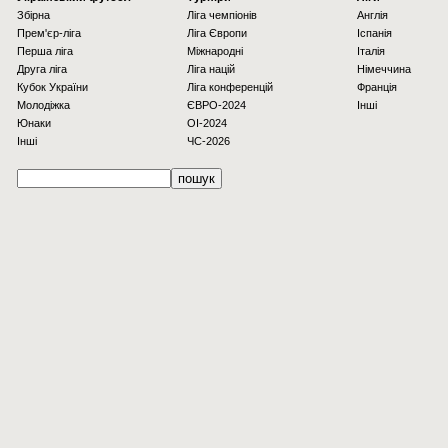
Збірна
Ліга чемпіонів
Англія
Прем'єр-ліга
Ліга Європи
Іспанія
Перша ліга
Міжнародні
Італія
Друга ліга
Ліга націй
Німеччина
Кубок України
Ліга конференцій
Франція
Молодіжка
ЄВРО-2024
Інші
Юнаки
OI-2024
Інші
ЧС-2026