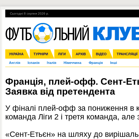
Сьогодні 8 серпня 2026 р.
Гарячі теми
УПЛ, 2-й тур
ВІЙНА
УПЛ-ПЕРЕХОДИ
УКРАЇНА
Збірна
Ліга чемпіонів
ЧС-2014
Прем'єр-ліга
ЄВРО-2016
ТУРНІРИ
Ліга Європи
Росія
Перша ліга
ЛІГИ
Міжнародні
Кубок конфедерацій
АРХІВ
Друга ліга
ВІДЕО
Ліга націй
Кубок України
ЧЄ-2015 (U-21
ТРАНСЛЯЦІЇ
Ліга конф
Англія
Іспанія
Італія
Німеччина
Франція
Інші
Франція, плей-офф. Сент-Еть
Заявка від претендента
У фіналі плей-офф за пониження в к
команда Ліги 2 і третя команда, але з
«Сент-Етьєн» на шляху до вирішаль