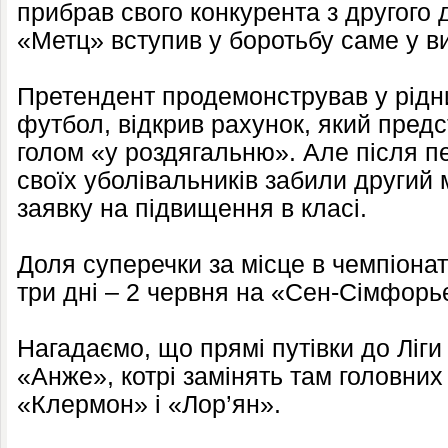
прибрав свого конкурента з другого д
«Метц» вступив у боротьбу саме у в
Претендент продемонстрував у рідни
футбол, відкрив рахунок, який предс
голом «у роздягальню». Але після пе
своїх уболівальників забили другий 
заявку на підвищення в класі.
Доля суперечки за місце в чемпіонат
три дні – 2 червня на «Сен-Сімфорьє
Нагадаємо, що прямі путівки до Ліг
«Анже», котрі замінять там головних
«Клермон» і «Лор’ян».