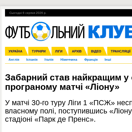
Сьогодні 6 серпня 2026 р.
Гарячі теми
УПЛ, 1-й тур
ВІЙНА
УПЛ-ПЕРЕХОДИ
УКРАЇНА
Збірна
Ліга чемпіонів
ЧС-2014
Прем'єр-ліга
ЄВРО-2016
ТУРНІРИ
Ліга Європи
Росія
Перша ліга
ЛІГИ
Міжнародні
Кубок конфедерацій
АРХІВ
Друга ліга
ВІДЕО
Ліга націй
Кубок України
ЧЄ-2015 (U-21
ТРАНСЛЯЦІЇ
Ліга конф
Англія
Іспанія
Італія
Німеччина
Франція
Інші
Забарний став найкращим у
програному матчі «Ліону»
У матчі 30-го туру Ліги 1 «ПСЖ» нес
власному полі, поступившись «Ліону
стадіоні «Парк де Пренс».