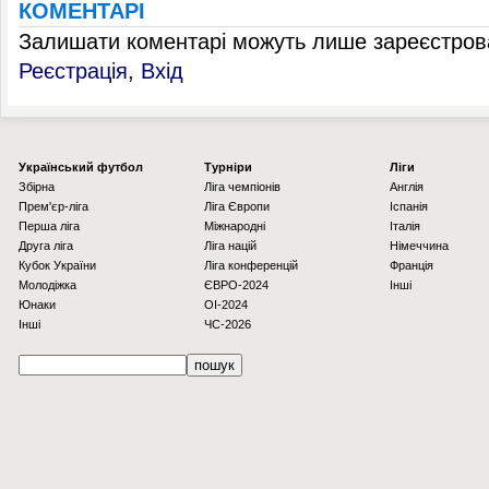
КОМЕНТАРІ
Залишати коментарі можуть лише зареєстрова
Реєстрація
,
Вхід
Українcький футбол
Турніри
Ліги
Збірна
Ліга чемпіонів
Англія
Прем'єр-ліга
Ліга Європи
Іспанія
Перша ліга
Міжнародні
Італія
Друга ліга
Ліга націй
Німеччина
Кубок України
Ліга конференцій
Франція
Молодіжка
ЄВРО-2024
Інші
Юнаки
OI-2024
Інші
ЧС-2026