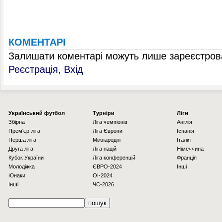
КОМЕНТАРІ
Залишати коментарі можуть лише зареєстрова
Реєстрація
,
Вхід
Українcький футбол
Турніри
Ліги
Збірна
Ліга чемпіонів
Англія
Прем'єр-ліга
Ліга Європи
Іспанія
Перша ліга
Міжнародні
Італія
Друга ліга
Ліга націй
Німеччина
Кубок України
Ліга конференцій
Франція
Молодіжка
ЄВРО-2024
Інші
Юнаки
OI-2024
Інші
ЧС-2026