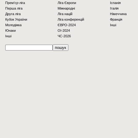
Прем'єр-ліга
Ліга Європи
Іспанія
Перша ліга
Міжнародні
Італія
Друга ліга
Ліга націй
Німеччина
Кубок України
Ліга конференцій
Франція
Молодіжка
ЄВРО-2024
Інші
Юнаки
OI-2024
Інші
ЧС-2026