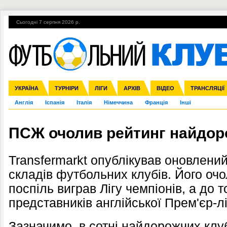
Сьогодні 7 серпня 2026 р.
Гарячі теми
УПЛ, 1-й тур
ВІЙНА
УПЛ-ПЕРЕХОДИ
УКРАЇНА
Збірна
Ліга чемпіонів
ЧС-2014
Прем'єр-ліга
ЄВРО-2016
ТУРНІРИ
Ліга Європи
Росія
Перша ліга
ЛІГИ
Міжнародні
Кубок конфедерацій
АРХІВ
Друга ліга
ВІДЕО
Ліга націй
Кубок України
ЧЄ-2015 (U-21
ТРАНСЛЯЦІЇ
Ліга конф
Англія
Іспанія
Італія
Німеччина
Франція
Інші
ПСЖ очолив рейтинг найдоро
Transfermarkt опублікував оновлени
складів футбольних клубів. Його очо
поспіль виграв Лігу чемпіонів, а до 
представників англійської Прем'єр-лі
Зазначимо, в сотні найдорожчих клуб