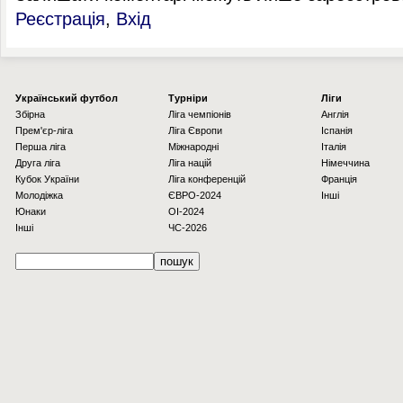
Реєстрація
,
Вхід
Українcький футбол
Турніри
Ліги
Збірна
Ліга чемпіонів
Англія
Прем'єр-ліга
Ліга Європи
Іспанія
Перша ліга
Міжнародні
Італія
Друга ліга
Ліга націй
Німеччина
Кубок України
Ліга конференцій
Франція
Молодіжка
ЄВРО-2024
Інші
Юнаки
OI-2024
Інші
ЧС-2026