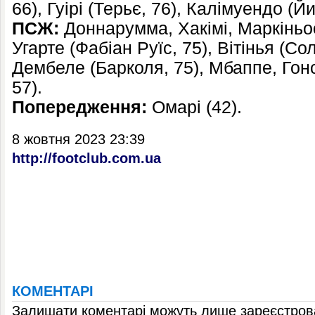
66), Гуірі (Терьє, 76), Калімуендо (Й
ПСЖ:
Доннарумма, Хакімі, Маркіньо
Угарте (Фабіан Руїс, 75), Вітінья (Со
Дембеле (Барколя, 75), Мбаппе, Гон
57).
Попередження:
Омарі (42).
8 жовтня 2023 23:39
http://footclub.com.ua
КОМЕНТАРІ
Залишати коментарі можуть лише зареєстрова