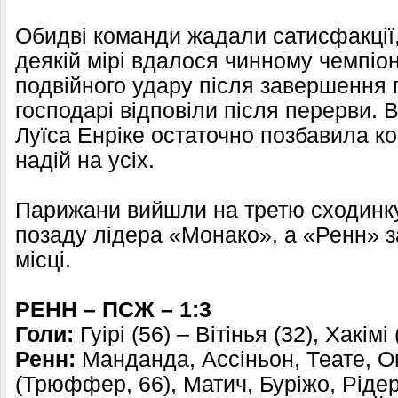
Обидві команди жадали сатисфакції,
деякій мірі вдалося чинному чемпіон
подвійного удару після завершення п
господарі відповіли після перерви. В
Луїса Енріке остаточно позбавила к
надій на усіх.
Парижани вийшли на третю сходинку
позаду лідера «Монако», а «Ренн» 
місці.
РЕНН – ПСЖ – 1:3
Голи:
Гуірі (56) – Вітінья (32), Хакімі
Ренн:
Манданда, Ассіньон, Теате, О
(Трюффер, 66), Матич, Буріжо, Рідер