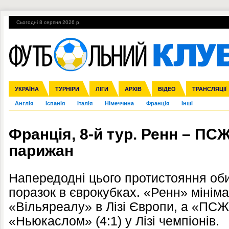
Сьогодні 8 серпня 2026 р.
Гарячі теми
УПЛ, 2-й тур
ВІЙНА
УПЛ-ПЕРЕХОДИ
УКРАЇНА
Збірна
Ліга чемпіонів
ЧС-2014
Прем'єр-ліга
ЄВРО-2016
ТУРНІРИ
Ліга Європи
Росія
Перша ліга
ЛІГИ
Міжнародні
Кубок конфедерацій
АРХІВ
Друга ліга
ВІДЕО
Ліга націй
Кубок України
ЧЄ-2015 (U-21
ТРАНСЛЯЦІЇ
Ліга конф
Англія
Іспанія
Італія
Німеччина
Франція
Інші
Франція, 8-й тур. Ренн – ПСЖ
парижан
Напередодні цього протистояння об
поразок в єврокубках. «Ренн» мінім
«Вільяреалу» в Лізі Європи, а «ПС
«Ньюкаслом» (4:1) у Лізі чемпіонів.