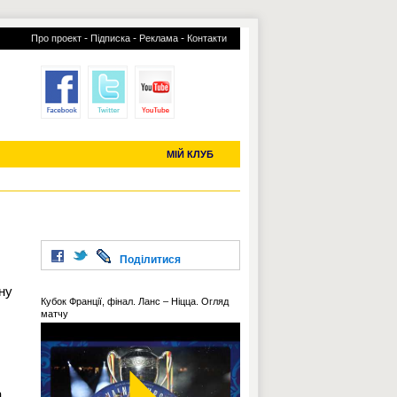
-
-
-
Про проект
Підписка
Реклама
Контакти
отий КЛУБ
УСІ ТРАНСФЕРИ
С-2019 (U-20)
ЧС-2022
МІЙ КЛУБ
Поділитися
ну
Кубок Франції, фінал. Ланс – Ніцца. Огляд
матчу
а