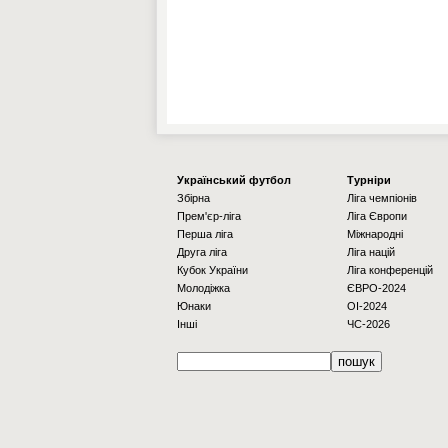
Українcький футбол
Турніри
Збірна
Ліга чемпіонів
Прем'єр-ліга
Ліга Європи
Перша ліга
Міжнародні
Друга ліга
Ліга націй
Кубок України
Ліга конференцій
Молодіжка
ЄВРО-2024
Юнаки
OI-2024
Інші
ЧС-2026