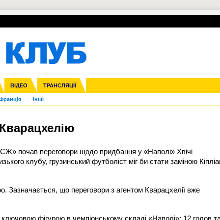
УПЛ-ПЕРЕХОДИ
СКРИЖАЛІ
ЄВРОКУБКИ
Зол
нфедерацій
га ліга
ВІДЕО
Ліга націй
Кубок України
ЧЄ-2015 (U-21)
ТРАНСЛЯЦІЇ
Ліга конференцій
Молодіжка
Копа Америка
ЄВРО-2024
Юнаки
ЧС-2018
Інші
OI-2024
ЄВРО-2020
ЧС-2026
Ч
Франція
Інші
 Кварацхелію
СЖ» почав переговори щодо придбання у «Наполі» Хвічі
зького клубу, грузинський футболіст міг би стати заміною Кіпліа
о. Зазначається, що переговори з агентом Кварацхелії вже
в ключовою фігурою в чемпіонському складі «Наполі»: 12 голов т