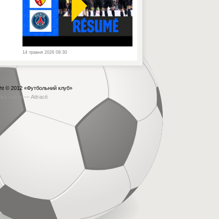
14 травня 2026 09:30
ht © 2012
«Футбольний клуб»
бка сайта —
Attracti