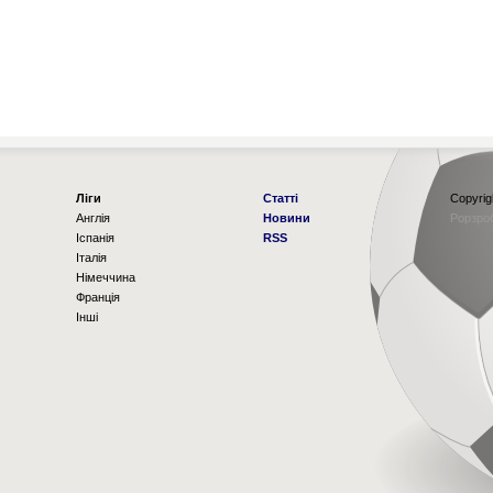
Ліги
Статті
Copyrig
Англія
Новини
Рорзро
Іспанія
RSS
Італія
Німеччина
Франція
Інші