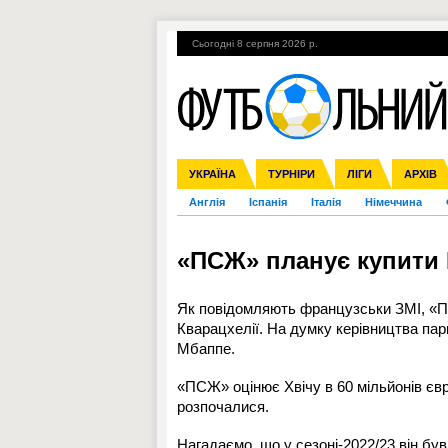
Сьогодні 8 серпня 2026 р.
Гарячі теми
УПЛ, 2-й тур
ВІЙНА
УКРАЇНА
Збірна
Ліга чемпіонів
ЧС-2014
Прем'єр-ліга
ЄВРО-2016
ТУРНІРИ
Ліга Європи
Росія
Перша ліга
ЛІГИ
Міжнародні
Кубок ко
АРХІВ
Дру
Англія
Іспанія
Італія
Німеччина
«ПСЖ» планує купити
Як повідомляють французськи ЗМІ, «П
Кварацхелії. На думку керівництва пари
Мбаппе.
«ПСЖ» оцінює Хвічу в 60 мільйонів євр
розпочалися.
Нагадаємо, що у сезоні-2022/23 він бу