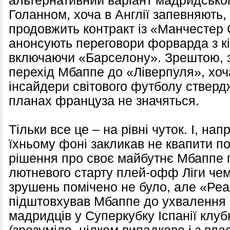
альтернативний варіант мадридськог
Голанном, хоча в Англії запевняють
продовжить контракт із «Манчестер С
анонсують переговори форварда з к
включаючи «Барселону». Зрештою, 
перехід Мбаппе до «Ліверпуля», хоча
інсайдери світового футболу ствер
планах француза не значяться.
Тільки все це – на рівні чуток. І, на
їхньому фоні закликав не квапити по
рішення про своє майбутнє Мбаппе
лютневого старту плей-офф Ліги чем
зрушень помічено не було, але «Ре
підштовхував Мбаппе до ухвалення 
мадридців у Суперкубку Іспанії клу