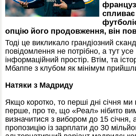
француз
спливає 
футболі
опцію його продовження, він по
Тоді це викликало грандіозний скан
повідомлення не потрібно, а тут усе
інформаційний простір. Втім, та істо
Мбаппе з клубом як мінімум прийшл
Натяки з Мадриду
Якщо коротко, то перші дні січня ми 
перше, про те, що «Реал» нібито вим
визначитися з вибором до 15 січня, 
пропозицію із зарплати до 30 мільйо