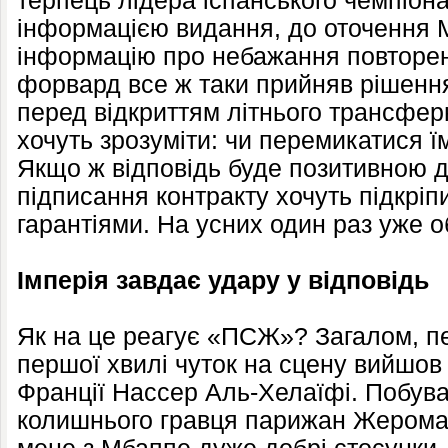
терпець лідера іспанського чемпіон
інформацією видання, до оточення
інформацію про небажання повторенн
форвард все ж таки прийняв рішенн
перед відкриттям літнього трансфер
хочуть зрозуміти: чи перемикатися ї
Якщо ж відповідь буде позитивною д
підписання контракту хочуть підкрі
гарантіями. На усних один раз уже о
Імперія завдає удару у відповідь
Як на це реагує «ПСЖ»? Загалом, п
першої хвилі чуток на сцену вийшов
Франції Нассер Аль-Хелаїфі. Побув
колишнього гравця парижан Жерома 