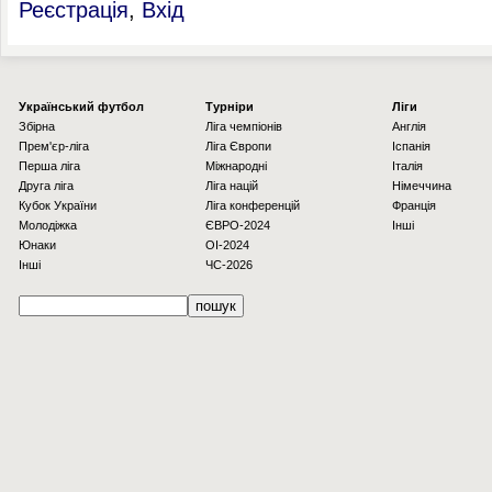
Реєстрація
,
Вхід
Українcький футбол
Турніри
Ліги
Збірна
Ліга чемпіонів
Англія
Прем'єр-ліга
Ліга Європи
Іспанія
Перша ліга
Міжнародні
Італія
Друга ліга
Ліга націй
Німеччина
Кубок України
Ліга конференцій
Франція
Молодіжка
ЄВРО-2024
Інші
Юнаки
OI-2024
Інші
ЧС-2026