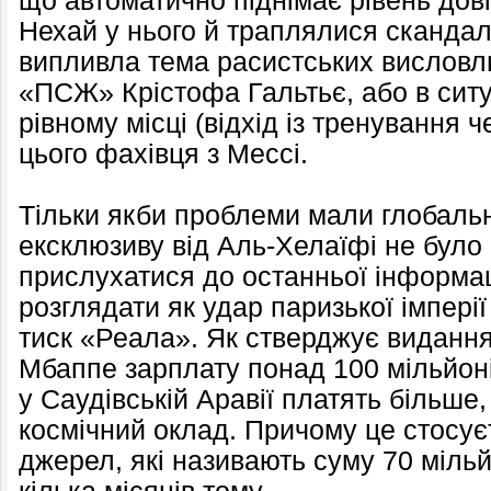
що автоматично піднімає рівень дов
Нехай у нього й траплялися скандал
випливла тема расистських висловл
«ПСЖ» Крістофа Гальтьє, або в ситу
рівному місці (відхід із тренування 
цього фахівця з Мессі.
Тільки якби проблеми мали глобальн
ексклюзиву від Аль-Хелаїфі не було 
прислухатися до останньої інформац
розглядати як удар паризької імперії
тиск «Реала». Як стверджує виданн
Мбаппе зарплату понад 100 мільйоні
у Саудівській Аравії платять більше
космічний оклад. Причому це стосує
джерел, які називають суму 70 міль