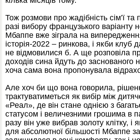
кілька місяців тому.
Тож розмови про жадібність сім'ї та
разі вибору французького варіанту н
Мбаппе вже зіграла на випередженн
історія-2022 – ринкова, і якби клуб д
не відмовилися б. А ще розповіла пр
доходів сина йдуть до заснованого 
хоча сама вона пропонувала відрахо
Але хоч би що вона говорила, рішен
трактуватиметься як вибір між дитя
«Реал», де він стане однією з багать
статусом і величезними грошима в п
разу він уже вибрав золоту клітку, і 
для абсолютної більшості Мбаппе з