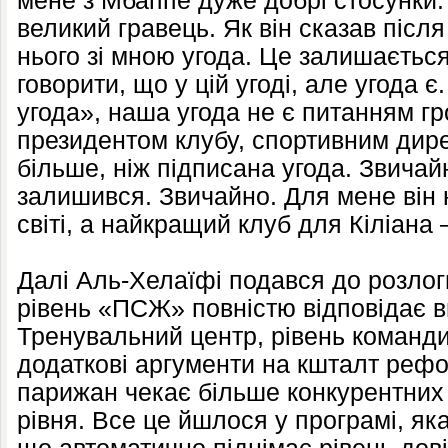
мене з Мбаппе дуже добрі стосунки.
великий гравець. Як він сказав післ
нього зі мною угода. Це залишається
говорити, що у цій угоді, але угода 
угода», наша угода не є питанням г
президентом клубу, спортивним дир
більше, ніж підписана угода. Звичайн
залишився. Звичайно. Для мене він
світі, а найкращий клуб для Кіліана
Далі Аль-Хелаїфі подався до розлог
рівень «ПСЖ» повністю відповідає 
Тренувальний центр, рівень команди,
додаткові аргументи на кшталт рефор
парижан чекає більше конкурентних 
рівня. Все це йшлося у програмі, як