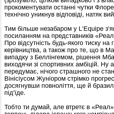
(зрозуміло, цілком випадково і з вла
прокоментувати останні чутки Флорен
технічно уникнув відповіді, натяк в
Тим більше незабаром у L'Equipe з'я
посиланням на представників «Реала
Про відсутність будь-якого тиску на 
керівництва, а також про те, що в Мад
випадку з Беллінгемом, рішення Мб
виходячи зі спортивних амбіцій. Ну а
передумає, нічого страшного не стан
Вінісіусом Жуніором стрімко прогресу
досягнувши повноліття, ще й бразил
під'їде.
Тобто ти думай, але втретє в «Реал»