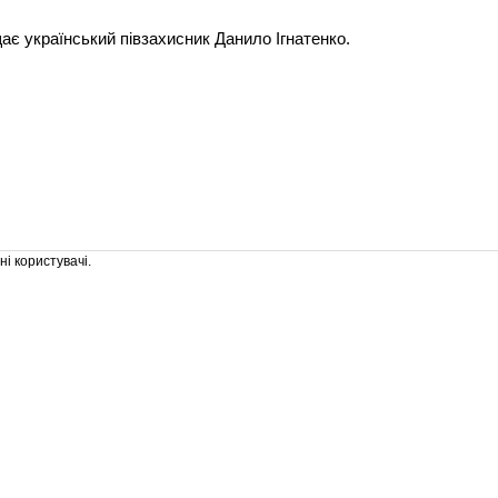
є український півзахисник Данило Ігнатенко.
і користувачі.