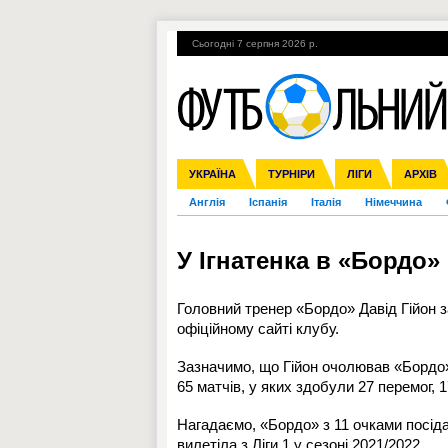
Сьогодні 7 серпня 2026 р.
Гарячі теми
УПЛ, 1-й тур
ВІЙНА
УКРАЇНА
Збірна
Ліга чемпіонів
ЧС-2014
Прем'єр-ліга
ЄВРО-2016
ТУРНІРИ
Ліга Європи
Росія
Перша ліга
ЛІГИ
Міжнародні
Кубок ко
АРХІВ
Дру
Англія
Іспанія
Італія
Німеччина
У Ігнатенка в «Бордо»
Головний тренер «Бордо» Давід Гійон з
офіційному сайті клубу.
Зазначимо, що Гійон очолював «Бордо»
65 матчів, у яких здобули 27 перемог, 17
Нагадаємо, «Бордо» з 11 очками посідає
вилетіла з Ліги 1 у сезоні 2021/2022.