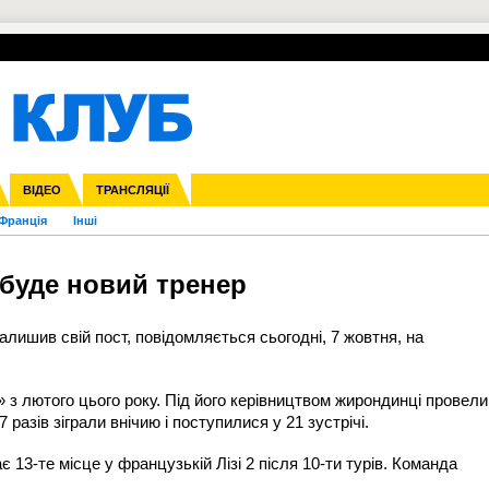
УПЛ-ПЕРЕХОДИ
СКРИЖАЛІ
ЄВРОКУБКИ
Зол
нфедерацій
га ліга
ВІДЕО
Ліга націй
Кубок України
ЧЄ-2015 (U-21)
ТРАНСЛЯЦІЇ
Ліга конференцій
Молодіжка
Копа Америка
ЄВРО-2024
Юнаки
ЧС-2018
Інші
OI-2024
ЄВРО-2020
ЧС-2026
Ч
Франція
Інші
 буде новий тренер
алишив свій пост, повідомляється сьогодні, 7 жовтня, на
 з лютого цього року. Під його керівництвом жирондинці провели
 разів зіграли внічию і поступилися у 21 зустрічі.
 13-те місце у французькій Лізі 2 після 10-ти турів. Команда