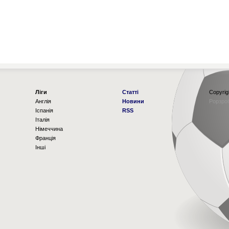
Ліги
Статті
Copyrig
Англія
Новини
Рорзро
Іспанія
RSS
Італія
Німеччина
Франція
Інші