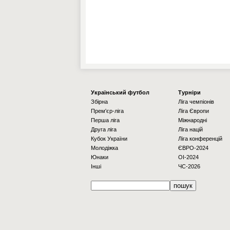
Українcький футбол
Турніри
Збірна
Ліга чемпіонів
Прем'єр-ліга
Ліга Європи
Перша ліга
Міжнародні
Друга ліга
Ліга націй
Кубок України
Ліга конференцій
Молодіжка
ЄВРО-2024
Юнаки
OI-2024
Інші
ЧС-2026