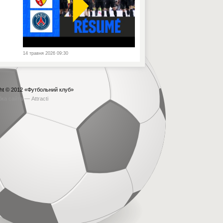
14 травня 2026 09:30
ht © 2012
«Футбольний клуб»
бка сайта —
Attracti