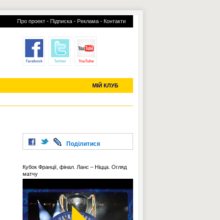
-
-
-
Про проект
Підписка
Реклама
Контакти
отий КЛУБ
УСІ ТРАНСФЕРИ
С-2019 (U-20)
ЧС-2022
МІЙ КЛУБ
Поділитися
Кубок Франції, фінал. Ланс – Ніцца. Огляд
матчу