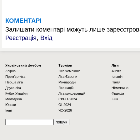
КОМЕНТАРІ
Залишати коментарі можуть лише зареєстрова
Реєстрація
,
Вхід
Українcький футбол
Турніри
Ліги
Збірна
Ліга чемпіонів
Англія
Прем'єр-ліга
Ліга Європи
Іспанія
Перша ліга
Міжнародні
Італія
Друга ліга
Ліга націй
Німеччина
Кубок України
Ліга конференцій
Франція
Молодіжка
ЄВРО-2024
Інші
Юнаки
OI-2024
Інші
ЧС-2026