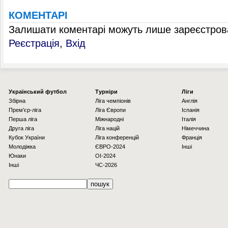
КОМЕНТАРІ
Залишати коментарі можуть лише зареєстрова
Реєстрація
,
Вхід
Українcький футбол
Турніри
Ліги
Збірна
Ліга чемпіонів
Англія
Прем'єр-ліга
Ліга Європи
Іспанія
Перша ліга
Міжнародні
Італія
Друга ліга
Ліга націй
Німеччина
Кубок України
Ліга конференцій
Франція
Молодіжка
ЄВРО-2024
Інші
Юнаки
OI-2024
Інші
ЧС-2026