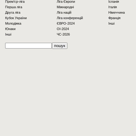
Прем'єр-ліга
Ліга Європи
Іспанія
Перша ліга
Міжнародні
Італія
Друга ліга
Ліга націй
Німеччина
Кубок України
Ліга конференцій
Франція
Молодіжка
ЄВРО-2024
Інші
Юнаки
OI-2024
Інші
ЧС-2026