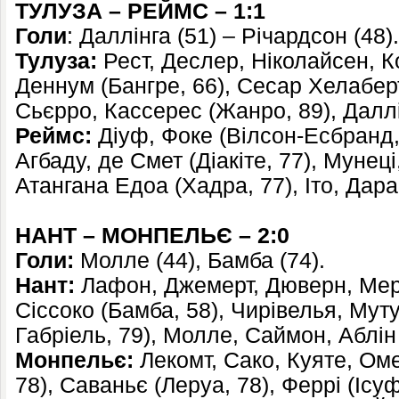
ТУЛУЗА – РЕЙМС – 1:1
Голи
: Даллінга (51) – Річардсон (48).
Тулуза:
Рест, Деслер, Ніколайсен, Ко
Деннум (Бангре, 66), Сесар Хелаберт
Сьєрро, Кассерес (Жанро, 89), Даллін
Реймс:
Діуф, Фоке (Вілсон-Есбранд,
Агбаду, де Смет (Діакіте, 77), Мунеці
Атангана Едоа (Хадра, 77), Іто, Дара
НАНТ – МОНПЕЛЬЄ – 2:0
Голи:
Молле (44), Бамба (74).
Нант:
Лафон, Джемерт, Дюверн, Мер
Сіссоко (Бамба, 58), Чирівелья, Муту
Габріель, 79), Молле, Саймон, Аблін 
Монпельє:
Лекомт, Сако, Куяте, Ом
78), Саваньє (Леруа, 78), Феррі (Ісуф