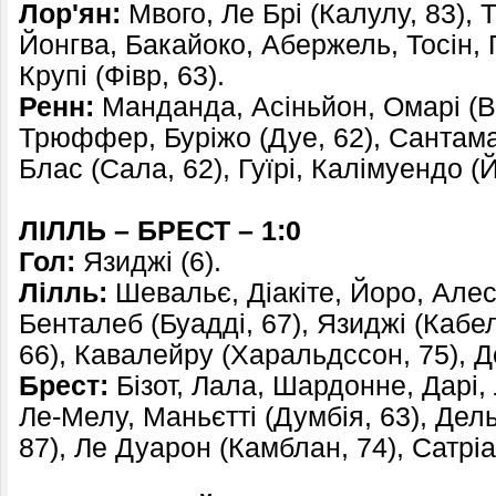
Лор'ян:
Мвого, Ле Брі (Калулу, 83), Т
Йонгва, Бакайоко, Абержель, Тосін, 
Крупі (Фівр, 63).
Ренн:
Манданда, Асіньйон, Омарі (Ву
Трюффер, Буріжо (Дуе, 62), Сантамар
Блас (Сала, 62), Гуїрі, Калімуендо (
ЛІЛЛЬ – БРЕСТ – 1:0
Гол:
Язиджі (6).
Лілль:
Шевальє, Діакіте, Йоро, Алес
Бенталеб (Буадді, 67), Язиджі (Кабе
66), Кавалейру (Харальдссон, 75), Дев
Брест:
Бізот, Лала, Шардонне, Дарі, 
Ле-Мелу, Маньєтті (Думбія, 63), Дел
87), Ле Дуарон (Камблан, 74), Сатріа