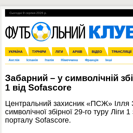
Сьогодні 9 серпня 2026 р.
Гарячі теми
УПЛ, 2-й тур
ВІЙНА
УПЛ-ПЕРЕХОДИ
УКРАЇНА
Збірна
Ліга чемпіонів
ЧС-2014
Прем'єр-ліга
ЄВРО-2016
ТУРНІРИ
Ліга Європи
Росія
Перша ліга
ЛІГИ
Міжнародні
Кубок конфедерацій
АРХІВ
Друга ліга
ВІДЕО
Ліга націй
Кубок України
ЧЄ-2015 (U-21
ТРАНСЛЯЦІЇ
Ліга конф
Англія
Іспанія
Італія
Німеччина
Франція
Інші
Забарний – у символічній збі
1 від Sofascore
Центральний захисник «ПСЖ» Ілля 
символічної збірної 29-го туру Ліги 
порталу Sofascore.