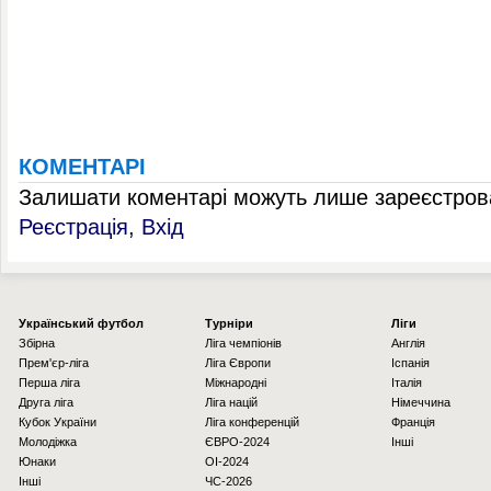
КОМЕНТАРІ
Залишати коментарі можуть лише зареєстрова
Реєстрація
,
Вхід
Українcький футбол
Турніри
Ліги
Збірна
Ліга чемпіонів
Англія
Прем'єр-ліга
Ліга Європи
Іспанія
Перша ліга
Міжнародні
Італія
Друга ліга
Ліга націй
Німеччина
Кубок України
Ліга конференцій
Франція
Молодіжка
ЄВРО-2024
Інші
Юнаки
OI-2024
Інші
ЧС-2026