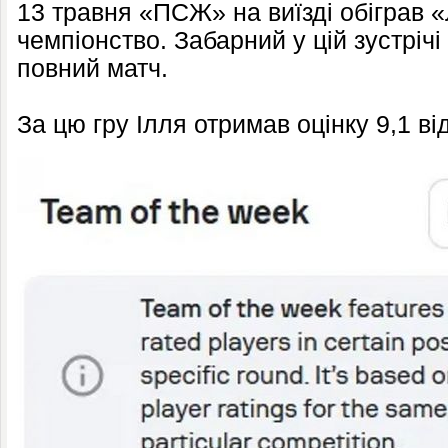
13 травня «ПСЖ» на виїзді обіграв «
чемпіонство. Забарний у цій зустрічі
повний матч.
За цю гру Ілля отримав оцінку 9,1 ві