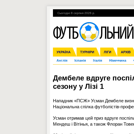
Сьогодні 8 серпня 2026 р.
Гарячі теми
УПЛ, 2-й тур
ВІЙНА
УКРАЇНА
Збірна
Ліга чемпіонів
ЧС-2014
Прем'єр-ліга
ЄВРО-2016
ТУРНІРИ
Ліга Європи
Росія
Перша ліга
ЛІГИ
Міжнародні
Кубок ко
АРХІВ
Дру
Англія
Іспанія
Італія
Німеччина
Дембеле вдруге посп
сезону у Лізі 1
Нападник «ПСЖ» Усман Дембеле визнан
Національна спілка футболістів-профес
Усман отримав цей приз вдруге поспі
Мендеш і Вітінья, а також Флоран Тове