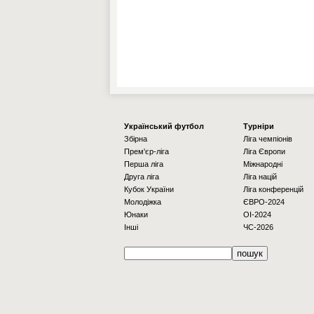
Українcький футбол
Турніри
Збірна
Ліга чемпіонів
Прем'єр-ліга
Ліга Європи
Перша ліга
Міжнародні
Друга ліга
Ліга націй
Кубок України
Ліга конференцій
Молодіжка
ЄВРО-2024
Юнаки
OI-2024
Інші
ЧС-2026