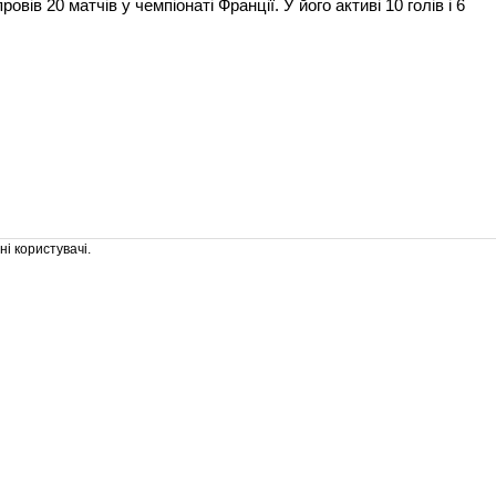
овів 20 матчів у чемпіонаті Франції. У його активі 10 голів і 6
і користувачі.