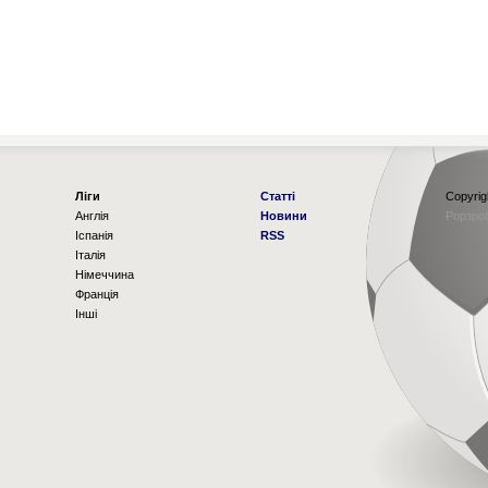
Ліги
Статті
Copyrig
Англія
Новини
Рорзро
Іспанія
RSS
Італія
Німеччина
Франція
Інші