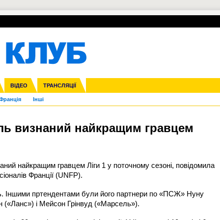
УПЛ-ПЕРЕХОДИ
СКРИЖАЛІ
ЄВРОКУБКИ
Зол
нфедерацій
га ліга
ВІДЕО
Ліга націй
Кубок України
ЧЄ-2015 (U-21)
ТРАНСЛЯЦІЇ
Ліга конференцій
Молодіжка
Копа Америка
ЄВРО-2024
Юнаки
ЧС-2018
Інші
OI-2024
ЄВРО-2020
ЧС-2026
Ч
Франція
Інші
іль визнаний найкращим гравцем
ий найкращим гравцем Ліги 1 у поточному сезоні, повідомила
іоналів Франції (UNFP).
ль. Іншими пртендентами були його партнери по «ПСЖ» Нуну
н («Ланс») і Мейсон Грінвуд («Марсель»).