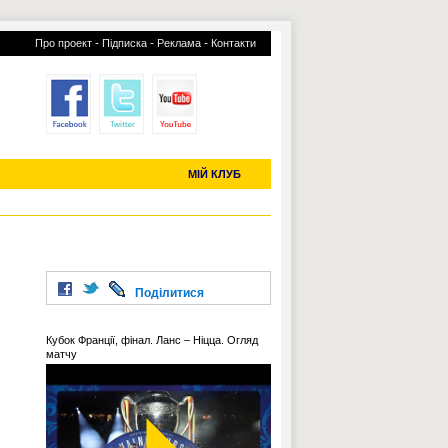
-
-
-
Про проект
Підписка
Реклама
Контакти
отий КЛУБ
УСІ ТРАНСФЕРИ
С-2019 (U-20)
ЧС-2022
МІЙ КЛУБ
Поділитися
Кубок Франції, фінал. Ланс – Ніцца. Огляд
матчу