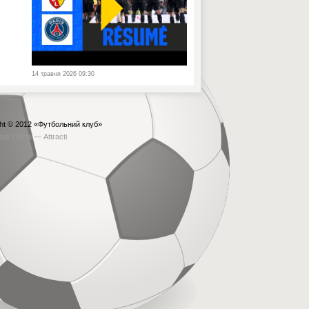
14 травня 2026 09:30
ht © 2012
«Футбольний клуб»
бка сайта —
Attracti