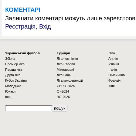
КОМЕНТАРІ
Залишати коментарі можуть лише зареєстрова
Реєстрація
,
Вхід
Українcький футбол
Турніри
Ліги
Збірна
Ліга чемпіонів
Англія
Прем'єр-ліга
Ліга Європи
Іспанія
Перша ліга
Міжнародні
Італія
Друга ліга
Ліга націй
Німеччина
Кубок України
Ліга конференцій
Франція
Молодіжка
ЄВРО-2024
Інші
Юнаки
OI-2024
Інші
ЧС-2026