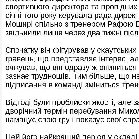
спортивного директора та провідних
січні того року керувала рада дирек
Моширі спільно з тренером Рафою Б
звільнили лише через два тижні післ
Спочатку він фігурував у скаутських
гравець, що представляє інтерес, а
очікував, що він одразу ж опиниться 
зазнає труднощів. Тим більше, що н
підписання в команді зміниться трене
Відтоді були проблиски якості, але з
дворічний термін перебування Микол
намацує свою гру і показує свої спр
Цей його найкращий період у складі 