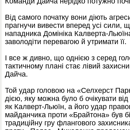
Команди Дайча нерідко потужно поч
Від самого початку вони діють агрес
прагнучи вивести вперед усі сили, 
нападника Домініка Калверта-Льюїн
заволодіти перевагою й утримати її.
І все ж дивно, що однією з серед гол
тактичному плані стає лівий захисни
Дайча.
Той удар головою на «Селхерст Парк
дією, яку можна було б очікувати від
як Калверт-Льюїн, а його удар прав
майданчика проти «Брайтона» був б
традиційну гру флангового захисник