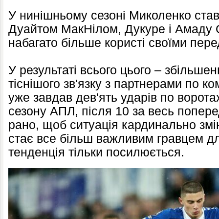
У нинішньому сезоні Миколенко став
Дуайтом МакНілом, Дукуре і Амаду 
набагато більше користі своїми пер
У результаті всього цього – збільшен
тіснішого зв'язку з партнерами по ко
уже завдав дев'ять ударів по ворота
сезону АПЛ, після 10 за весь попер
рано, щоб ситуація кардинально змін
стає все більш важливим гравцем дл
тенденція тільки посилюється.