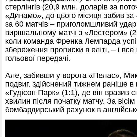
стерлінгів (20,9 млн. доларів за пото
«Динамо», до цього місяця забив за
за 60 матчів – приголомшливий удар 
вирішальному матчі з «Лестером» (2:
коли команда Френка Лемпарда усп
збереження прописки в еліті, – і вс
гольової передачі.
Але, забивши у ворота «Пелас», Мик
подвиг, здійснений тижнем раніше в
«Гудісон Парк» (1:1), де він вразив с
хвилин після початку матчу. За вісім 
бомбардирський рахунок в англійськ