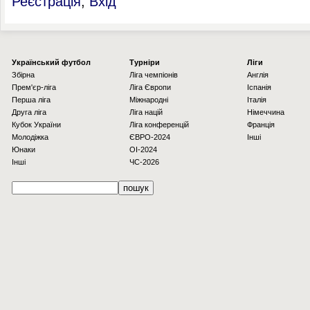
Реєстрація
,
Вхід
Українcький футбол
Турніри
Ліги
Збірна
Ліга чемпіонів
Англія
Прем'єр-ліга
Ліга Європи
Іспанія
Перша ліга
Міжнародні
Італія
Друга ліга
Ліга націй
Німеччина
Кубок України
Ліга конференцій
Франція
Молодіжка
ЄВРО-2024
Інші
Юнаки
OI-2024
Інші
ЧС-2026