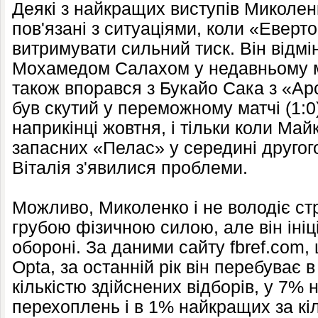
Деякі з найкращих виступів Миколен
пов'язані з ситуаціями, коли «Евер
витримувати сильний тиск. Він відмі
Мохамедом Салахом у недавньому м
також впорався з Букайо Сака з «А
був скутий у переможному матчі (1:
наприкінці жовтня, і тільки коли Ма
запасних «Пелас» у середині другого
Віталія з'явилися проблеми.
Можливо, Миколенко і не володіє ст
грубою фізичною силою, але він ініц
обороні. За даними сайту fbref.com,
Opta, за останній рік він перебуває
кількістю здійснених відборів, у 7% 
перехоплень і в 1% найкращих за кіл