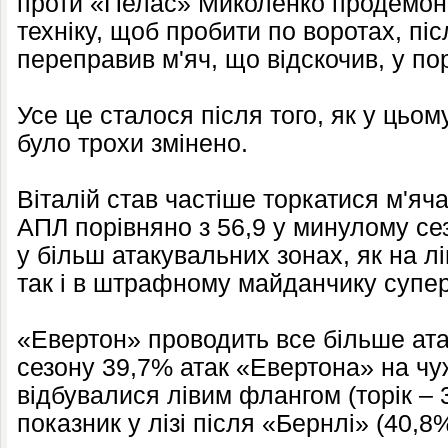
проти «Пелас» Миколенко продемонс
техніку, щоб пробити по воротах, пі
переправив м'яч, що відскочив, у по
Усе це сталося після того, як у цьо
було трохи змінено.
Віталій став частіше торкатися м'яча
АПЛ порівняно з 56,9 у минулому сезо
у більш атакувальних зонах, як на л
так і в штрафному майданчику супе
«Евертон» проводить все більше ата
сезону 39,7% атак «Евертона» на чу
відбувалися лівим флангом (торік – 3
показник у лізі після «Бернлі» (40,8