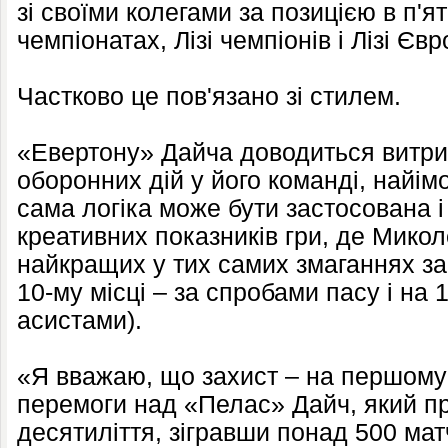
зі своїми колегами за позицією в п'
чемпіонатах, Лізі чемпіонів і Лізі Євр
Частково це пов'язано зі стилем.
«Евертону» Дайча доводиться витрим
оборонних дій у його команді, найім
сама логіка може бути застосована і
креативних показників гри, де Мико
найкращих у тих самих змаганнях за
10-му місці – за спробами пасу і на 
асистами).
«Я вважаю, що захист – на першому м
перемоги над «Пелас» Дайч, який п
десятиліття, зігравши понад 500 матч