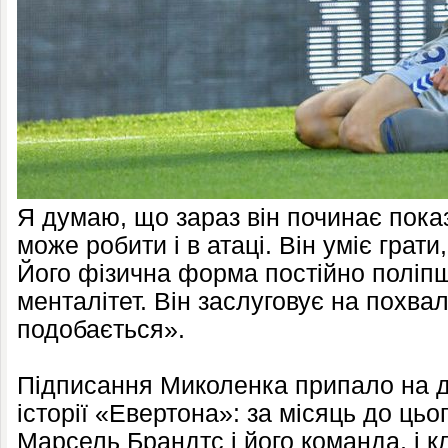
Я думаю, що зараз він починає показ
може робити і в атаці. Він уміє грати
Його фізична форма постійно поліпшу
менталітет. Він заслуговує на похвал
подобається».
Підписання Миколенка припало на ди
історії «Евертона»: за місяць до ць
Марсель Брандтс і його команда, і 