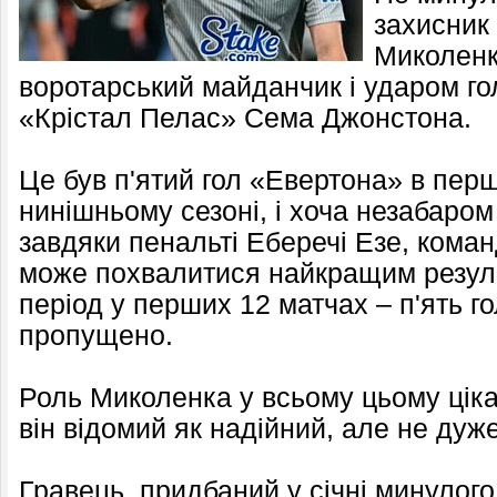
захисник
Миколенк
воротарський майданчик і ударом г
«Крістал Пелас» Сема Джонстона.
Це був п'ятий гол «Евертона» в перш
нинішньому сезоні, і хоча незабаро
завдяки пенальті Еберечі Езе, ком
може похвалитися найкращим результ
період у перших 12 матчах – п'ять го
пропущено.
Роль Миколенка у всьому цьому цікав
він відомий як надійний, але не ду
Гравець, придбаний у січні минулого