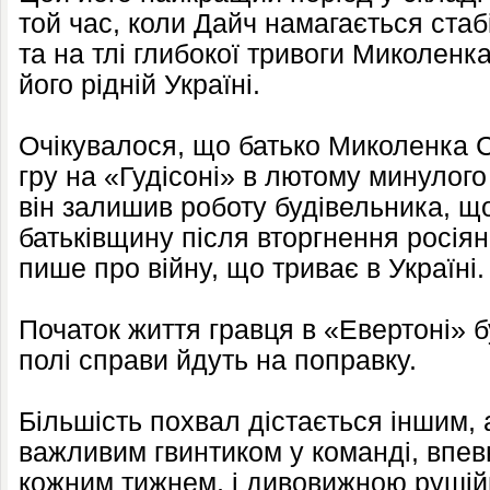
той час, коли Дайч намагається стаб
та на тлі глибокої тривоги Миколенк
його рідній Україні.
Очікувалося, що батько Миколенка С
гру на «Гудісоні» в лютому минулого 
він залишив роботу будівельника, 
батьківщину після вторгнення росіян
пише про війну, що триває в Україні.
Початок життя гравця в «Евертоні» б
полі справи йдуть на поправку.
Більшість похвал дістається іншим,
важливим гвинтиком у команді, впевн
кожним тижнем, і дивовижною руші