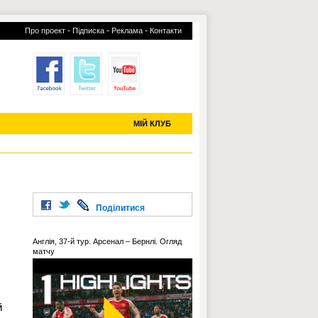
-
-
-
Про проект
Підписка
Реклама
Контакти
отий КЛУБ
УСІ ТРАНСФЕРИ
С-2019 (U-20)
ЧС-2022
МІЙ КЛУБ
Поділитися
Англія, 37-й тур. Арсенал – Бернлі. Огляд
матчу
й