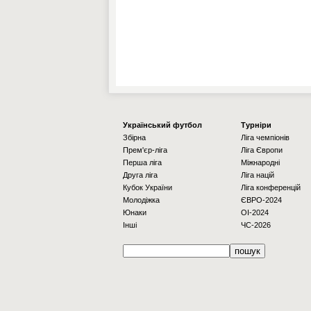
Українcький футбол
Турніри
Збірна
Ліга чемпіонів
Прем'єр-ліга
Ліга Європи
Перша ліга
Міжнародні
Друга ліга
Ліга націй
Кубок України
Ліга конференцій
Молодіжка
ЄВРО-2024
Юнаки
OI-2024
Інші
ЧС-2026