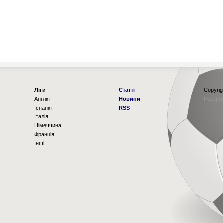
Ліги
Статті
Copyrig
Англія
Новини
Рорзро
Іспанія
RSS
Італія
Німеччина
Франція
Інші