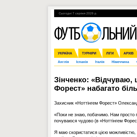
Сьогодні 7 серпня 2026 р.
Гарячі теми
УПЛ, 1-й тур
ВІЙНА
УКРАЇНА
Збірна
Ліга чемпіонів
ЧС-2014
Прем'єр-ліга
ЄВРО-2016
ТУРНІРИ
Ліга Європи
Росія
Перша ліга
ЛІГИ
Міжнародні
Кубок ко
АРХІВ
Дру
Англія
Іспанія
Італія
Німеччина
Зінченко: «Відчуваю,
Форест» набагато біл
Захисник «Ноттінгем Форест» Олександ
«Поки не знаю, побачимо. Нам просто п
почуваюся чудово (в «Ноттінгем Форес
Я маю скористатися цією можливістю, 