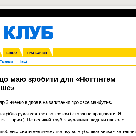
УПЛ-ПЕРЕХОДИ
СКРИЖАЛІ
ЄВРОКУБКИ
Зол
нфедерацій
га ліга
ВІДЕО
Ліга націй
Кубок України
ЧЄ-2015 (U-21)
ТРАНСЛЯЦІЇ
Ліга конференцій
Молодіжка
Копа Америка
ЄВРО-2024
Юнаки
ЧС-2018
Інші
OI-2024
ЄВРО-2020
ЧС-2026
Ч
Франція
Інші
 що маю зробити для «Ноттінгем
ьше»
р Зінченко відповів на запитання про своє майбутнє.
отрібно рухатися крок за кроком і старанно працювати. Я
т» — прим.). Це великий клуб із чудовими людьми навколо.
щоб висловити величезну подяку всім уболівальникам за тепли