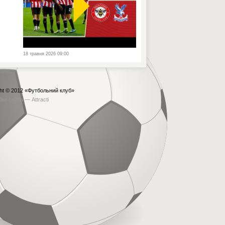
18 травня 2026 09:00
ht © 2012
«Футбольний клуб»
бка сайта —
Attracti