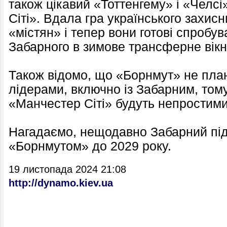
також цікавий «Тоттенгему» і «Челс
Сіті». Вдала гра українського захис
«містян» і тепер вони готові спробув
Забарного в зимове трансферне вікн
Також відомо, що «Борнмут» не план
лідерами, включно із Забарним, том
«Манчестер Сіті» будуть непростими
Нагадаємо, нещодавно Забарний під
«Борнмутом» до 2029 року.
19 листопада 2024 21:08
http://dynamo.kiev.ua