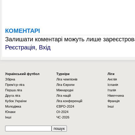
КОМЕНТАРІ
Залишати коментарі можуть лише зареєстрова
Реєстрація
,
Вхід
Українcький футбол
Турніри
Ліги
Збірна
Ліга чемпіонів
Англія
Прем'єр-ліга
Ліга Європи
Іспанія
Перша ліга
Міжнародні
Італія
Друга ліга
Ліга націй
Німеччина
Кубок України
Ліга конференцій
Франція
Молодіжка
ЄВРО-2024
Інші
Юнаки
OI-2024
Інші
ЧС-2026