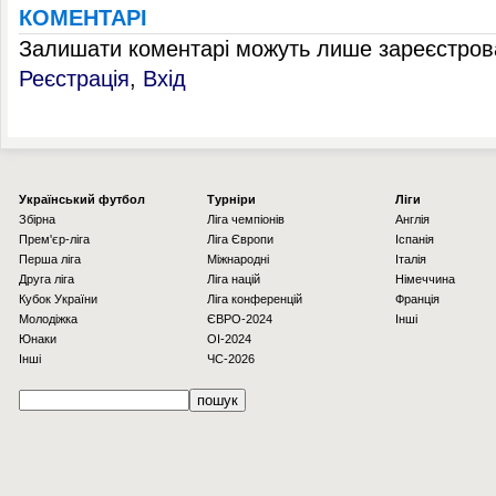
КОМЕНТАРІ
Залишати коментарі можуть лише зареєстрова
Реєстрація
,
Вхід
Українcький футбол
Турніри
Ліги
Збірна
Ліга чемпіонів
Англія
Прем'єр-ліга
Ліга Європи
Іспанія
Перша ліга
Міжнародні
Італія
Друга ліга
Ліга націй
Німеччина
Кубок України
Ліга конференцій
Франція
Молодіжка
ЄВРО-2024
Інші
Юнаки
OI-2024
Інші
ЧС-2026