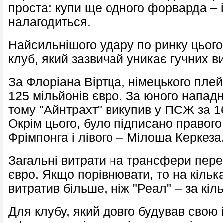
проста: купи ще одного форварда – і
налагодиться.
Найсильнішого удару по ринку цього 
клуб, який зазвичай уникає гучних ви
За Флоріана Віртца, німецького пле
125 мільйонів євро. За юного нападни
тому "Айнтрахт" викупив у ПСЖ за 16
Окрім цього, було підписано правог
Фрімпонга і лівого – Мілоша Керкеза
Загальні витрати на трансфери пер
євро. Якщо порівнювати, то на кільк
витратив більше, ніж "Реал" – за кіль
Для клубу, який довго будував свою 