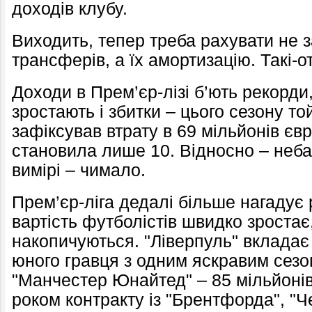
доходів клубу.
Виходить, тепер треба рахувати не з
трансферів, а їх амортизацію. Такі-о
Доходи в Прем’єр-лізі б’ють рекорди,
зростають і збитки – цього сезону то
зафіксував втрату в 69 мільйонів євро
становила лише 10. Відносно – неба
вимірі – чимало.
Прем’єр-ліга дедалі більше нагадує 
вартість футболістів швидко зростає,
накопичуються. "Ліверпуль" вкладає
юного гравця з одним яскравим сезон
"Манчестер Юнайтед" – 85 мільйонів
роком контракту із "Брентфорда", "Ч