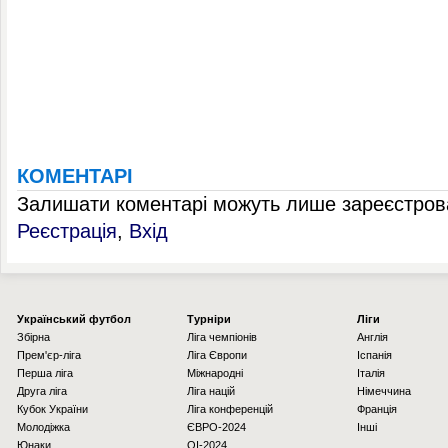
КОМЕНТАРІ
Залишати коментарі можуть лише зареєстрова
Реєстрація
,
Вхід
Українcький футбол
Турніри
Ліги
Збірна
Ліга чемпіонів
Англія
Прем'єр-ліга
Ліга Європи
Іспанія
Перша ліга
Міжнародні
Італія
Друга ліга
Ліга націй
Німеччина
Кубок України
Ліга конференцій
Франція
Молодіжка
ЄВРО-2024
Інші
Юнаки
OI-2024