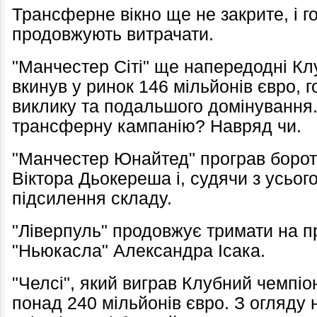
Трансферне вікно ще не закрите, і го
продовжують витрачати.
"Манчестер Сіті" ще напередодні Кл
вкинув у ринок 146 мільйонів євро, 
виклику та подальшого домінування
трансферну кампанію? Навряд чи.
"Манчестер Юнайтед" програв боротьб
Віктора Дьокереша і, судячи з усьо
підсилення складу.
"Ліверпуль" продовжує тримати на п
"Ньюкасла" Александра Ісака.
"Челсі", який виграв Клубний чемпіон
понад 240 мільйонів євро. З огляду 