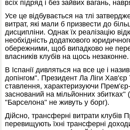
всіх підряд і без зайвих вагань, на
Усе це відбувається на тлі затвердж
витрат, які мали б призвести до біл
дисципліни. Однак їх реалізацію від
необхідність додаткового юридичного
обережними, щоб випадково не перет
власників клубів на щось незаконне.
В Іспанії дивляться на все це і наз
допінгом". Президент Ла Ліги Хав'єр
ставлення, характеризуючи Прем'єр-л
заснований на мільйонних збитках" 
"Барселона" не живуть у борг).
Дійсно, трансферні витрати клубів П
перевищують їхні трансферні доход