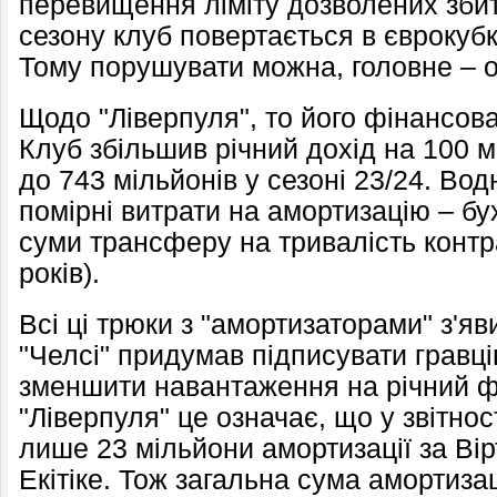
перевищення ліміту дозволених збитк
сезону клуб повертається в єврокубк
Тому порушувати можна, головне – 
Щодо "Ліверпуля", то його фінансов
Клуб збільшив річний дохід на 100 мі
до 743 мільйонів у сезоні 23/24. Во
помірні витрати на амортизацію – бу
суми трансферу на тривалість контр
років).
Всі ці трюки з "амортизаторами" з'яв
"Челсі" придумав підписувати гравці
зменшити навантаження на річний фі
"Ліверпуля" це означає, що у звітнос
лише 23 мільйони амортизації за Вірт
Екітіке. Тож загальна сума амортиза