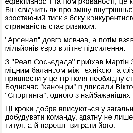
ефективності та поміркованості, це 
Він свідчить як про зміну внутрішньої 
зростаючий тиск з боку конкурентно
стриманість стає ризиком.
"Арсенал" довго мовчав, а потім взяв
мільйонів євро в літнє підсилення.
З "Реал Сосьєдада" приїхав Мартін З
міцним балансом між технікою та фі
привнести у центр поля необхідну ст
Водночас "каноніри" підписали Вікт
"Спортинга", одного з найбажаніших
Ці кроки добре вписуються у загаль
добудувати команду, здатну не лише
титул, а й нарешті виграти його.