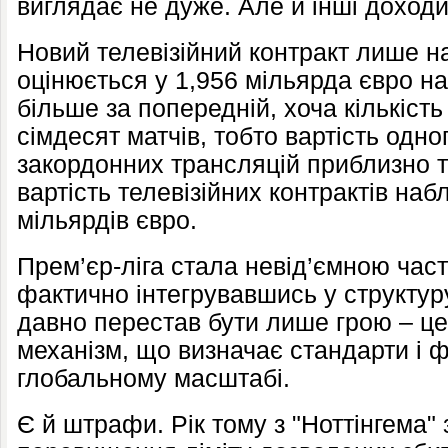
виглядає не дуже. Але й інші доходи
Новий телевізійний контракт лише н
оцінюється у 1,956 мільярда євро на
більше за попередній, хоча кількіст
сімдесят матчів, тобто вартість одно
закордонних трансляцій приблизно т
вартість телевізійних контрактів на
мільярдів євро.
Прем’єр-ліга стала невід’ємною час
фактично інтегрувавшись у структур
давно перестав бути лише грою – це
механізм, що визначає стандарти і 
глобальному масштабі.
Є й штрафи. Рік тому з "Ноттінгема" 