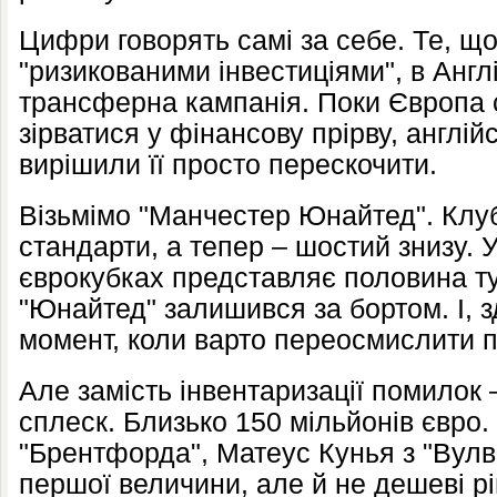
Цифри говорять самі за себе. Те, що
"ризикованими інвестиціями", в Англ
трансферна кампанія. Поки Європа 
зірватися у фінансову прірву, англійс
вирішили її просто перескочити.
Візьмімо "Манчестер Юнайтед". Клуб
стандарти, а тепер – шостий знизу. У
єврокубках представляє половина ту
"Юнайтед" залишився за бортом. І, з
момент, коли варто переосмислити 
Але замість інвентаризації помилок
сплеск. Близько 150 мільйонів євро
"Брентфорда", Матеус Кунья з "Вулв
першої величини, але й не дешеві рі