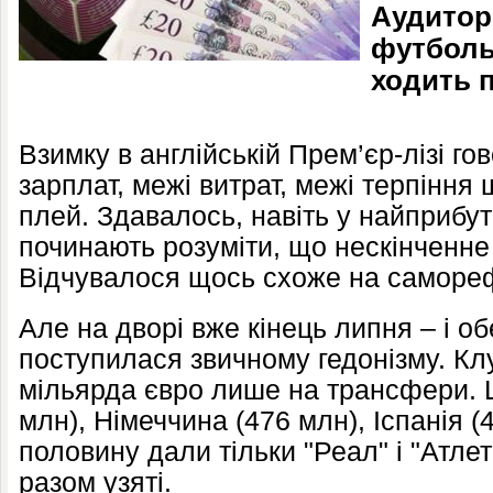
Аудитор
футболь
ходить 
Взимку в англійській Прем’єр-лізі го
зарплат, межі витрат, межі терпіння
плей. Здавалось, навіть у найприбут
починають розуміти, що нескінченне 
Відчувалося щось схоже на саморе
Але на дворі вже кінець липня – і о
поступилася звичному гедонізму. Кл
мільярда євро лише на трансфери. Ц
млн), Німеччина (476 млн), Іспанія (
половину дали тільки "Реал" і "Атлет
разом узяті.