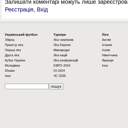
Залишати коментарі можуть лише зареєстрова
Реєстрація
,
Вхід
Українcький футбол
Турніри
Ліги
Збірна
Ліга чемпіонів
Англія
Прем'єр-ліга
Ліга Європи
Іспанія
Перша ліга
Міжнародні
Італія
Друга ліга
Ліга націй
Німеччина
Кубок України
Ліга конференцій
Франція
Молодіжка
ЄВРО-2024
Інші
Юнаки
OI-2024
Інші
ЧС-2026