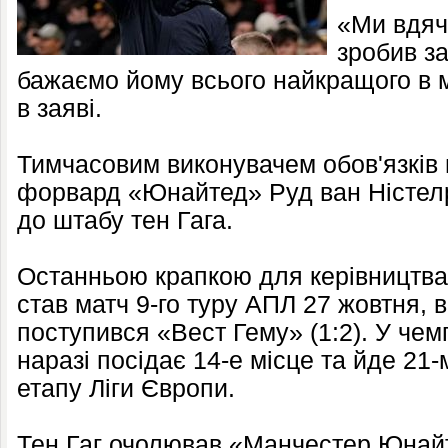
«Ми вдячн
зробив за
бажаємо йому всього найкращого в 
в заяві.
Тимчасовим виконувачем обов'язків 
форвард «Юнайтед» Руд ван Ністелро
до штабу тен Гага.
Останньою крапкою для керівництва
став матч 9-го туру АПЛ 27 жовтня, 
поступився «Вест Гему» (1:2). У чем
наразі посідає 14-е місце та йде 21-
етапу Ліги Європи.
Тен Гаг очолював «Манчестер Юнайте