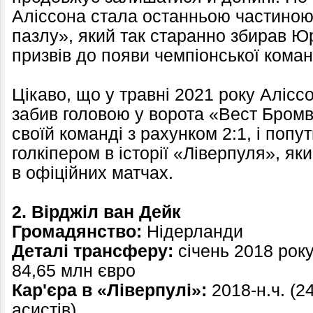
Аліссона стала останньою частиною
пазлу», який так старанно збирав Юр
призвів до появи чемпіонської коман
Цікаво, що у травні 2021 року Алісс
забив головою у ворота «Вест Бромв
своїй команді з рахунком 2:1, і поп
голкіпером в історії «Ліверпуля», я
в офіційних матчах.
2. Вірджіл ван Дейк
Громадянство:
Нідерланди
Деталі трансферу:
січень 2018 року
84,65 млн євро
Кар'єра в «Ліверпулі»:
2018-н.ч. (24
асистів)