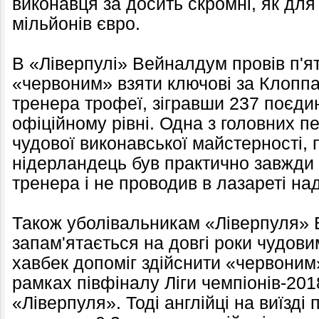
виконавця за досить скромні, як для 
мільйонів євро.
В «Ліверпулі» Вейналдум провів п'ят
«червоним» взяти ключові за Клоппа 
тренера трофеї, зігравши 237 поєдинк
офіційному рівні. Одна з головних п
чудової виконавської майстерності, 
нідерландець був практично завжди
тренера і не проводив в лазареті над
Також уболівальникам «Ліверпуля»
запам'ятається на довгі роки чудов
хавбек допоміг здійснити «червоним»
рамках півфіналу Ліги чемпіонів-201
«Ліверпуля». Тоді англійці на виїзді