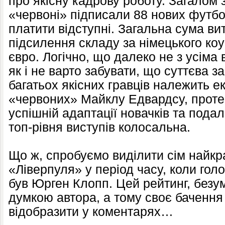
про якісну кадрову роботу. Загалом
«червоні» підписали 88 нових футбол
платити відступні. Загальна сума ви
підсилення складу за німецького ко
євро. Логічно, що далеко не з усіма
як і не варто забувати, що суттєва з
багатьох якісних гравців належить 
«червоних» Майклу Едвардсу, проте
успішній адаптації новачків та пода
топ-рівня виступів колосальна.
Що ж, спробуємо виділити сім найк
«Ліверпуля» у період часу, коли го
був Юрген Клопп. Цей рейтинг, безу
думкою автора, а тому своє бачення
відобразити у коментарях…