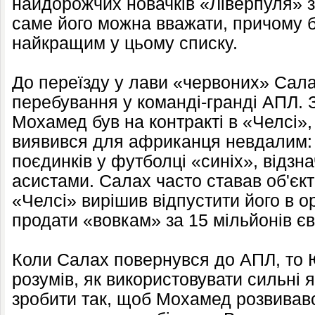
найдорожчих новачків «Ліверпуля» 
саме його можна вважати, причому 
найкращим у цьому списку.
До переїзду у лави «червоних» Сала
перебування у команді-гранді АПЛ. 
Мохамед був на контракті в «Челсі»,
виявився для африканця невдалим: 
поєдинків у футболці «синіх», відзн
асистами. Салах часто ставав об'єкто
«Челсі» вирішив відпустити його в о
продати «вовкам» за 15 мільйонів єв
Коли Салах повернувся до АПЛ, то 
розумів, як використовувати сильні як
зробити так, щоб Мохамед розвивав