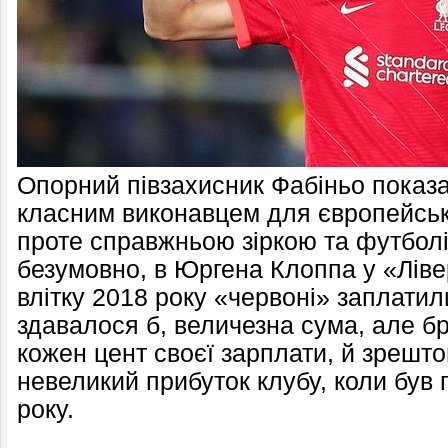
Опорний півзахисник Фабіньо показа
класним виконавцем для європейськ
проте справжньою зіркою та футболі
безумовно, в Юргена Клоппа у «Лівер
влітку 2018 року «червоні» заплатил
здавалося б, величезна сума, але б
кожен цент своєї зарплати, й зрешто
невеликий прибуток клубу, коли був 
року.