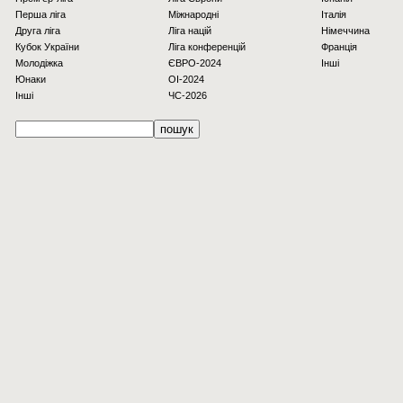
Перша ліга
Міжнародні
Італія
Друга ліга
Ліга націй
Німеччина
Кубок України
Ліга конференцій
Франція
Молодіжка
ЄВРО-2024
Інші
Юнаки
OI-2024
Інші
ЧС-2026