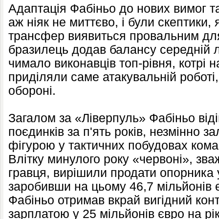
Адаптація Фабіньо до нових вимог та
аж ніяк не миттєво, і були скептики,
трансфер виявиться провальним д
бразилець додав балансу середній л
чимало виконавців топ-рівня, котрі 
приділяли саме атакувальній роботі,
обороні.
Загалом за «Ліверпуль» Фабіньо віді
поєдинків за п'ять років, незмінно
фігурою у тактичних побудовах ком
Влітку минулого року «червоні», зв
гравця, вирішили продати опорника у
заробивши на цьому 46,7 мільйонів є
Фабіньо отримав вкрай вигідний конт
зарплатою у 25 мільйонів євро на рі