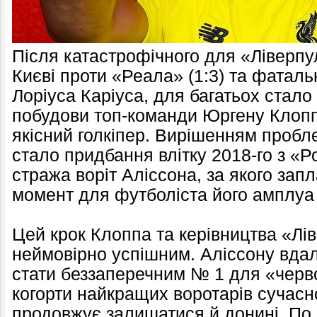
Після катастрофічного для «Ліверпу
Києві проти «Реала» (1:3) та фаталь
Лоріуса Каріуса, для багатьох стал
побудови топ-команди Юргену Клопп
якісний голкіпер. Вирішенням проб
стало придбання влітку 2018-го з «
стража воріт Аліссона, за якого зап
момент для футболіста його амплуа 
Цей крок Клоппа та керівництва «Лі
неймовірно успішним. Аліссону вдал
стати беззаперечним № 1 для «черво
когорти найкращих воротарів сучасн
продовжує залишатися й донині. По 