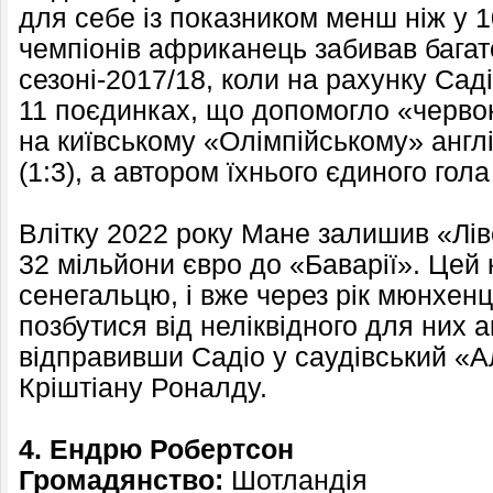
для себе із показником менш ніж у 10 
чемпіонів африканець забивав багат
сезоні-2017/18, коли на рахунку Саді
11 поєдинках, що допомогло «червон
на київському «Олімпійському» англ
(1:3), а автором їхнього єдиного гол
Влітку 2022 року Мане залишив «Лі
32 мільйони євро до «Баварії». Цей 
сенегальцю, і вже через рік мюнхен
позбутися від неліквідного для них а
відправивши Садіо у саудівський «А
Кріштіану Роналду.
4. Ендрю Робертсон
Громадянство:
Шотландія