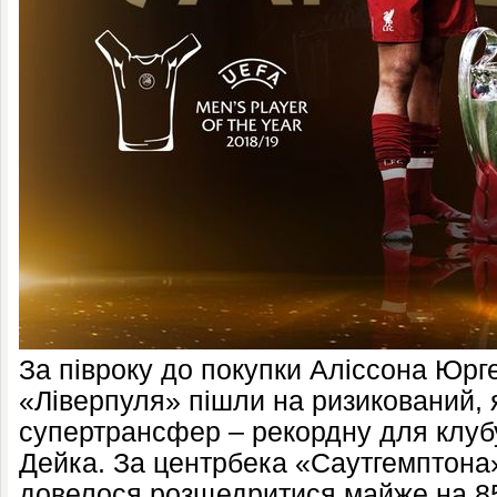
За півроку до покупки Аліссона Юрг
«Ліверпуля» пішли на ризикований, я
супертрансфер – рекордну для клубу
Дейка. За центрбека «Саутгемптон
довелося розщедритися майже на 85 