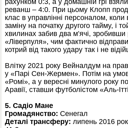
рахунком 0:3, а у домашній грі взял
реванш – 4:0. При цьому Клопп про
клас в управлінні персоналом, коли
заміну на початку другого тайму, і то
хвилинах забив два м'ячі, зробивши 
«Ліверпуля», чим фактично відправи
котрий від такого удару так і не віді
Влітку 2021 року Вейналдум на прав
у «Парі Сен-Жермен». Потім на умов
«Ромі», а у вересні минулого року п
Аравії, ставши футболістом «Аль-Ітт
5. Садіо Мане
Громадянство:
Сенегал
Деталі трансферу:
липень 2016 рок