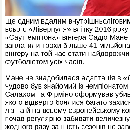
Ще одним вдалим внутрішньолігови
всього «Ліверпуля» влітку 2016 року 
«Саутгемптона» вінгера Садіо Мане.
заплатили трохи більше 41 мільйон
вінгеру на той час стати найдорож
футболістом усіх часів.
Мане не знадобилася адаптація в «Лі
чудово був знайомий із чемпіонатом,
Салахом та Фірміно сформував убивч
якого відверто боялися багато захис
лізі, а й на всьому європейському к
почав регулярно забивати величезну 
жодного разу за шість сезонів не з