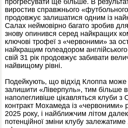
прогресувати ще більше. В результа
виростив справжнього «футбольного
продовжує залишатися одним із найк
Салах неймовірно багато зробив для
знову опинився серед найкращих ком
ключові трофеї з «червоними» за ост
найкращим голеадором англійського 
свій 31 рік продовжує забивати велич
найвищому рівні.
Подейкують, що відхід Клоппа може
залишити «Ліверпуль», тим більше в
наполегливіше цікавляться клуби з Са
контракт Мохамеда із «червоними» 
2025 року, і найближчим літом дале
потенційної зміни клубу залежатиме