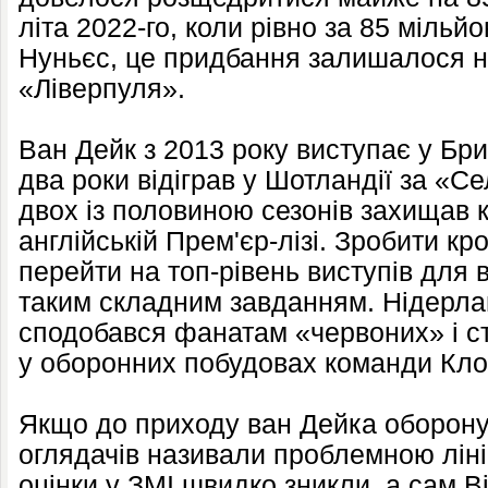
літа 2022-го, коли рівно за 85 мільй
Нуньєс, це придбання залишалося 
«Ліверпуля».
Ван Дейк з 2013 року виступає у Брит
два роки відіграв у Шотландії за «Се
двох із половиною сезонів захищав 
англійській Прем'єр-лізі. Зробити кро
перейти на топ-рівень виступів для
таким складним завданням. Нідерл
сподобався фанатам «червоних» і 
у оборонних побудовах команди Кло
Якщо до приходу ван Дейка оборону
оглядачів називали проблемною лініє
оцінки у ЗМІ швидко зникли, а сам Ві