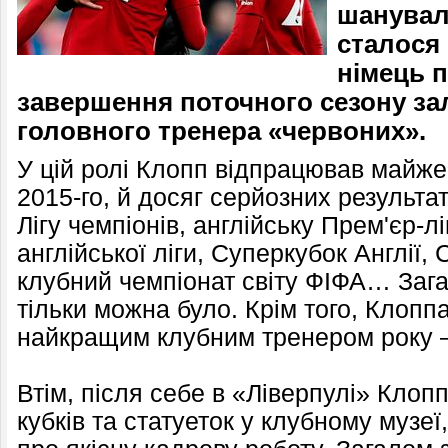
шанувал
сталося 
німець 
завершення поточного сезону з
головного тренера «червоних».
У цій ролі Клопп відпрацював майже 
2015-го, й досяг серйозних результат
Лігу чемпіонів, англійську Прем'єр-лі
англійської ліги, Суперкубок Англії
клубний чемпіонат світу ФІФА… Зага
тільки можна було. Крім того, Клоппа
найкращим клубним тренером року – 
Втім, після себе в «Ліверпулі» Клоп
кубків та статуеток у клубному музеї