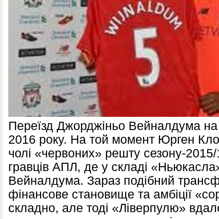
Переїзд Джорджіньо Вейналдума на 
2016 року. На той момент Юрген Кло
чолі «червоних» решту сезону-2015/
гравців АПЛ, де у складі «Ньюкасла»
Вейналдума. Зараз подібний транс
фінансове становище та амбіції «со
складно, але тоді «Ліверпулю» вдал