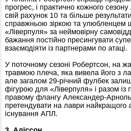
прогрес, і практично кожного сезону
свій рахунок 10 та більше результат
справжньою зіркою та улюбленцем 
«Ліверпуля» за неймовірну самовідда
бажання постійно пресингувати супе
взаємодіяти із партнерами по атаці.
У поточному сезоні Робертсон, на жа
травмою плеча, яка вивела його з ла
але загалом 29-річний фулбек зали
фігурою для «Ліверпуля» і разом із 
правому флангу Александер-Арнол
претендувати на лаври найкращого а
існування АПЛ.
3. Аліссон