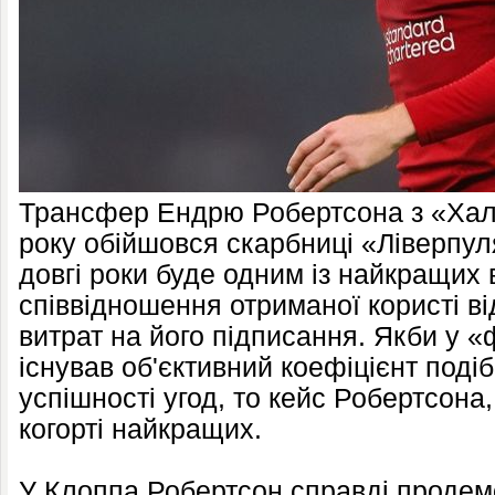
Трансфер Ендрю Робертсона з «Халл
року обійшовся скарбниці «Ліверпуля
довгі роки буде одним із найкращих в 
співвідношення отриманої користі в
витрат на його підписання. Якби у 
існував об'єктивний коефіцієнт поді
успішності угод, то кейс Робертсона,
когорті найкращих.
У Клоппа Робертсон справді продем