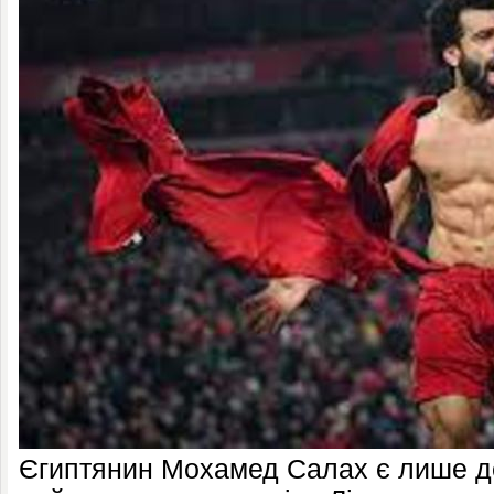
Єгиптянин Мохамед Салах є лише де