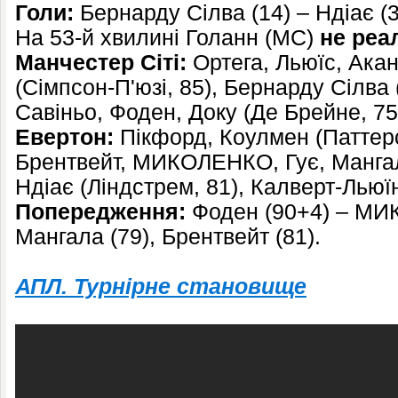
Голи:
Бернарду Сілва (14) – Ндіає (3
На 53-й хвилині Голанн (МС)
не реа
Манчестер Сіті:
Ортега, Льюїс, Акан
(Сімпсон-П'юзі, 85), Бернарду Сілва 
Савіньо, Фоден, Доку (Де Брейне, 75
Евертон:
Пікфорд, Коулмен (Паттерс
Брентвейт, МИКОЛЕНКО, Гує, Мангал
Ндіає (Ліндстрем, 81), Калверт-Льюї
Попередження:
Фоден (90+4) – МИК
Мангала (79), Брентвейт (81).
АПЛ. Турнірне становище