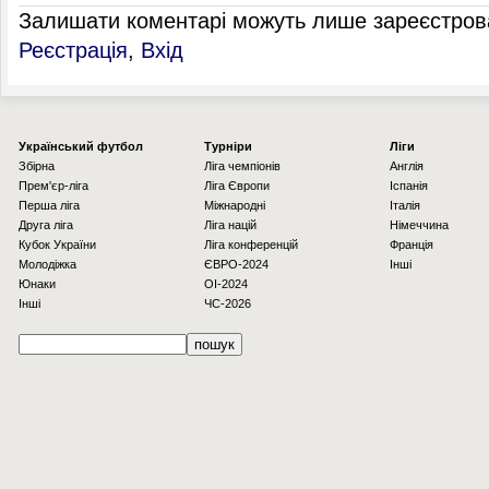
Залишати коментарі можуть лише зареєстрова
Реєстрація
,
Вхід
Українcький футбол
Турніри
Ліги
Збірна
Ліга чемпіонів
Англія
Прем'єр-ліга
Ліга Європи
Іспанія
Перша ліга
Міжнародні
Італія
Друга ліга
Ліга націй
Німеччина
Кубок України
Ліга конференцій
Франція
Молодіжка
ЄВРО-2024
Інші
Юнаки
OI-2024
Інші
ЧС-2026