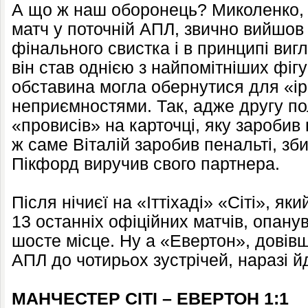
А що ж наш оборонець? Миколенко, 
матч у поточній АПЛ, звично вийшов 
фінального свистка і в принципі виг
він став однією з найпомітніших фіг
обставина могла обернутися для «і
неприємностями. Так, адже другу по
«провисів» на карточці, яку заробив н
ж саме Віталій заробив пенальті, зб
Пікфорд виручив свого партнера.
Після нічиєї на «Іттіхаді» «Сіті», як
13 останніх офіційних матчів, опану
шосте місце. Ну а «Евертон», довів
АПЛ до чотирьох зустрічей, наразі й
МАНЧЕСТЕР СІТІ – ЕВЕРТОН 1:1