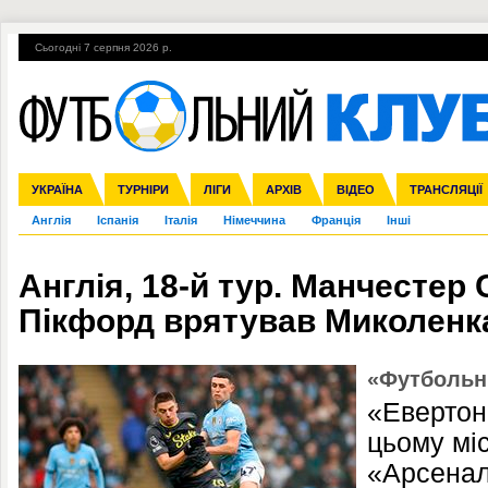
Сьогодні 7 серпня 2026 р.
Гарячі теми
УПЛ, 1-й тур
ВІЙНА
УПЛ-ПЕРЕХОДИ
УКРАЇНА
Збірна
Ліга чемпіонів
ЧС-2014
Прем'єр-ліга
ЄВРО-2016
ТУРНІРИ
Ліга Європи
Росія
Перша ліга
ЛІГИ
Міжнародні
Кубок конфедерацій
АРХІВ
Друга ліга
ВІДЕО
Ліга націй
Кубок України
ЧЄ-2015 (U-21
ТРАНСЛЯЦІЇ
Ліга конф
Англія
Іспанія
Італія
Німеччина
Франція
Інші
Англія, 18-й тур. Манчестер С
Пікфорд врятував Миколенк
«Футбольн
«Евертон
цьому міс
«Арсенала