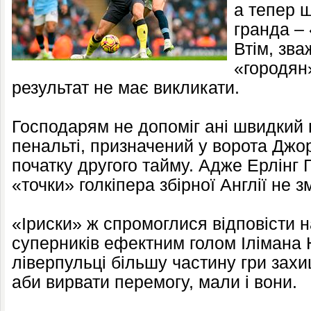
а тепер щ
гранда – 
Втім, зв
«городян
результат не має викликати.
Господарям не допоміг ані швидкий г
пенальті, призначений у ворота Дж
початку другого тайму. Адже Ерлінг 
«точки» голкіпера збірної Англії не зм
«Іриски» ж спромоглися відповісти н
суперників ефектним голом Ілімана Н
ліверпульці більшу частину гри зах
аби вирвати перемогу, мали і вони.