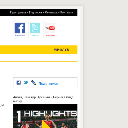
-
-
-
Про проект
Підписка
Реклама
Контакти
отий КЛУБ
УСІ ТРАНСФЕРИ
С-2019 (U-20)
ЧС-2022
МІЙ КЛУБ
Поділитися
Англія, 37-й тур. Арсенал – Бернлі. Огляд
матчу
ія