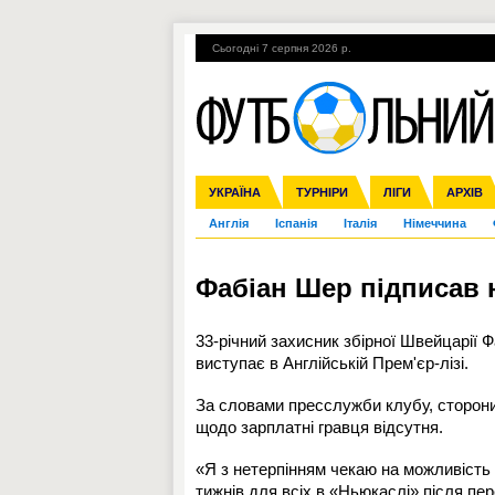
Сьогодні 7 серпня 2026 р.
Гарячі теми
УПЛ, 1-й тур
ВІЙНА
УКРАЇНА
Збірна
Ліга чемпіонів
ЧС-2014
Прем'єр-ліга
ЄВРО-2016
ТУРНІРИ
Ліга Європи
Росія
Перша ліга
ЛІГИ
Міжнародні
Кубок ко
АРХІВ
Дру
Англія
Іспанія
Італія
Німеччина
Фабіан Шер підписав 
33-річний захисник збірної Швейцарії
Ф
виступає в Англійській Прем'єр-лізі.
За словами пресслужби клубу, сторони 
щодо зарплатні гравця відсутня.
«Я з нетерпінням чекаю на можливість
тижнів для всіх в «Ньюкаслі» після пер