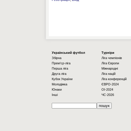
Українcький футбол
Турніри
Збірна
Ліга чемпіонів
Прем'єр-ліга
Ліга Європи
Перша ліга
Міжнародні
Друга ліга
Ліга націй
Кубок України
Ліга конференцій
Молодіжка
ЄВРО-2024
Юнаки
OI-2024
Інші
ЧС-2026