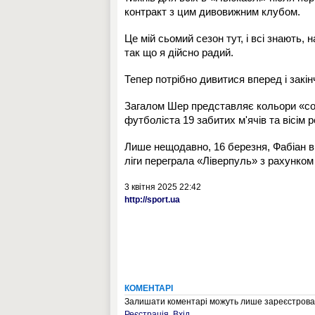
контракт з цим дивовижним клубом.
Це мій сьомий сезон тут, і всі знають, 
так що я дійсно радий.
Тепер потрібно дивитися вперед і закі
Загалом Шер представляє кольори «соро
футболіста 19 забитих м'ячів та вісім 
Лише нещодавно, 16 березня, Фабіан в
ліги переграла «Ліверпуль» з рахунком 
3 квітня 2025 22:42
http://sport.ua
КОМЕНТАРІ
Залишати коментарі можуть лише зареєстрован
Реєстрація
,
Вхід