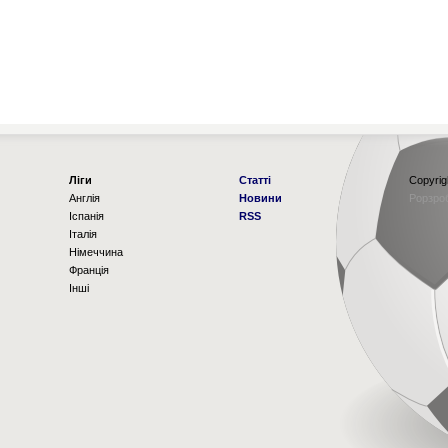
Ліги
Статті
Copyrig
Англія
Новини
Рорзро
Іспанія
RSS
Італія
Німеччина
Франція
Інші