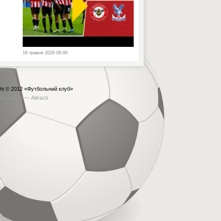
18 травня 2026 09:00
ht © 2012
«Футбольний клуб»
бка сайта —
Attracti