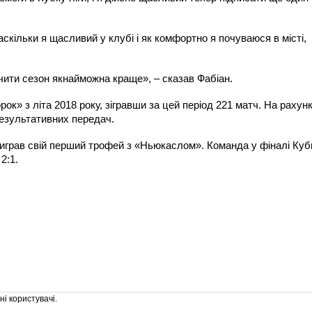
наскільки я щасливий у клубі і як комфортно я почуваюся в місті,
нчити сезон якнайможна краще», – сказав Фабіан.
к» з літа 2018 року, зігравши за цей період 221 матч. На рахун
результативних передач.
играв свій перший трофей з «Ньюкаслом». Команда у фіналі Куб
2:1.
і користувачі.