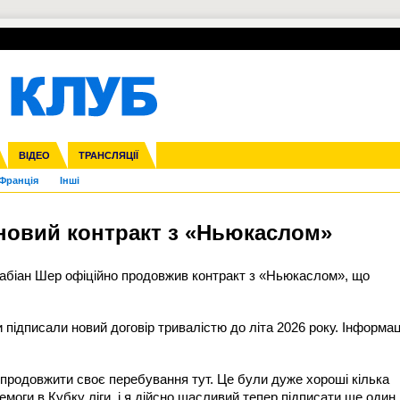
УПЛ-ПЕРЕХОДИ
СКРИЖАЛІ
ЄВРОКУБКИ
Зол
нфедерацій
га ліга
ВІДЕО
Ліга націй
Кубок України
ЧЄ-2015 (U-21)
ТРАНСЛЯЦІЇ
Ліга конференцій
Молодіжка
Копа Америка
ЄВРО-2024
Юнаки
ЧС-2018
Інші
OI-2024
ЄВРО-2020
ЧС-2026
Ч
Франція
Інші
новий контракт з «Ньюкаслом»
абіан Шер
офіційно продовжив контракт з «Ньюкаслом», що
підписали новий договір тривалістю до літа 2026 року. Інформац
 продовжити своє перебування тут. Це були дуже хороші кілька
емоги в Кубку ліги, і я дійсно щасливий тепер підписати ще один