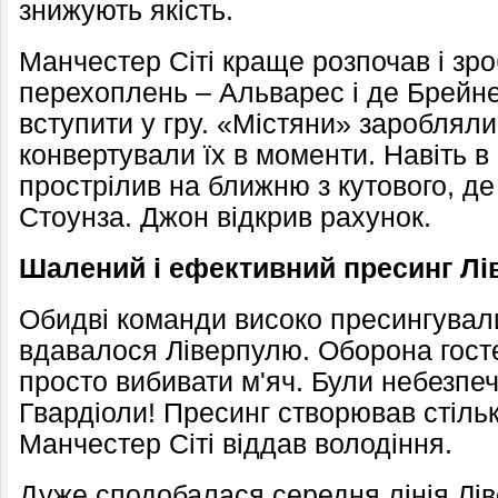
знижують якість.
Манчестер Сіті краще розпочав і зро
перехоплень – Альварес і де Брейн
вступити у гру. «Містяни» заробляли
конвертували їх в моменти. Навіть в
прострілив на ближню з кутового, де
Стоунза. Джон відкрив рахунок.
Шалений і ефективний пресинг Лі
Обидві команди високо пресингувал
вдавалося Ліверпулю. Оборона гост
просто вибивати м'яч. Були небезпеч
Гвардіоли! Пресинг створював стіль
Манчестер Сіті віддав володіння.
Дуже сподобалася середня лінія Лів