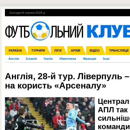
Сьогодні 8 серпня 2026 р.
Гарячі теми
УПЛ, 2-й тур
ВІЙНА
УПЛ-ПЕРЕХОДИ
УКРАЇНА
Збірна
Ліга чемпіонів
ЧС-2014
Прем'єр-ліга
ЄВРО-2016
ТУРНІРИ
Ліга Європи
Росія
Перша ліга
ЛІГИ
Міжнародні
Кубок конфедерацій
АРХІВ
Друга ліга
ВІДЕО
Ліга націй
Кубок України
ЧЄ-2015 (U-21
ТРАНСЛЯЦІЇ
Ліга конф
Англія
Іспанія
Італія
Німеччина
Франція
Інші
Англія, 28-й тур. Ліверпуль –
на користь «Арсеналу»
Централ
АПЛ так 
сильніш
команди