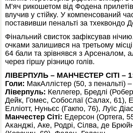
М'яч рикошетом від Фодена прилетів
влучив у стійку. У компенсований час
поставивши пенальті за тхеквондо 
Фінальний свисток зафіксував нічию.
очками залишився на третьому місці
64 бали та зрівнявся з Арсеналом, а
через гіршу різницю голів.
ЛІВЕРПУЛЬ – МАНЧЕСТЕР СІТІ – 1
Голи:
МакАллістер (50, з пенальті) –
Ліверпуль:
Келлегер, Бредлі (Роберт
Дейк, Гомес, Собослаї (Салах, 61), 
Елліотт, Нуньєс (Гакпо, 76), Луїс Діас
Манчестер Сіті:
Едерсон (Ортега, 55
Аканджі, Аке, Родрі, Сілва, де Брюй