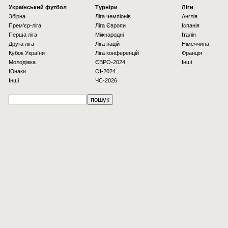
Українcький футбол
Турніри
Ліги
Збірна
Ліга чемпіонів
Англія
Прем'єр-ліга
Ліга Європи
Іспанія
Перша ліга
Міжнародні
Італія
Друга ліга
Ліга націй
Німеччина
Кубок України
Ліга конференцій
Франція
Молодіжка
ЄВРО-2024
Інші
Юнаки
OI-2024
Інші
ЧС-2026