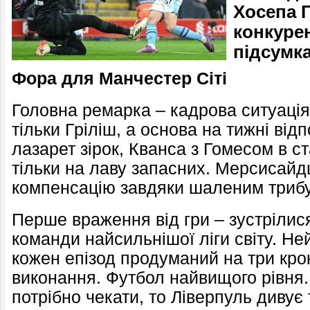
Хосепа 
конкурен
підсумка
Фора для Манчестер Сіті
Головна ремарка – кадрова ситуація
тільки Гріліш, а основа на тижні ві
лазарет зірок, Кванса з Гомесом в с
тільки на лаву запасних. Мерсисайд
компенсацію завдяки шаленим триб
Перше враження від гри – зустрілис
команди найсильнішої ліги світу. Не
кожен епізод продуманий на три кро
виконання. Футбол найвищого рівня. І
потрібно чекати, то Ліверпуль дивує