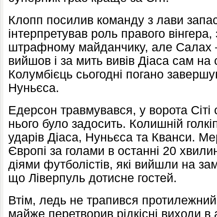
Клопп посилив команду з лави запас
інтерпретував роль правого вінгера,
штрафному майданчику, але Салах 
вийшов і за мить вивів Діаса сам на
Колумбієць сьогодні погано завершу
Нуньєса.
Едерсон травмувався, у ворота Сіті с
нього було задосить. Колишній голкі
ударів Діаса, Нуньєса та Кванси. М
Європі за голами в останні 20 хвили
діями футболістів, які вийшли на зам
що Ліверпуль дотисне гостей.
Втім, ледь не трапився протилежний
майже перетворив рідкісні виходи в 