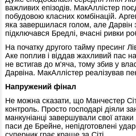
важливих епізодів. МакАллістер поєд
побудовою класних комбінацій. Арге
яка завершилася голом, але Дарвін 
підключався Бредлі, вчасні ривки р
На початку другого тайму пресинг Лі
Аке поплив і віддав жахливий пас н
не встигав до м'яча, тому збив у в
Дарвіна. МакАллістер реалізував пен
Напружений фінал
Не можна сказати, що Манчестер Сіт
контроль. Просто господарі діяли за
манкуніанці завершували свої атаки 
паси де Брейне, непідготовлені удар
суперник грає краще за Сіті.