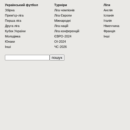
Українcький футбол
Турніри
Ліги
Збірна
Ліга чемпіонів
Англія
Прем'єр-ліга
Ліга Європи
Іспанія
Перша ліга
Міжнародні
Італія
Друга ліга
Ліга націй
Німеччина
Кубок України
Ліга конференцій
Франція
Молодіжка
ЄВРО-2024
Інші
Юнаки
OI-2024
Інші
ЧС-2026