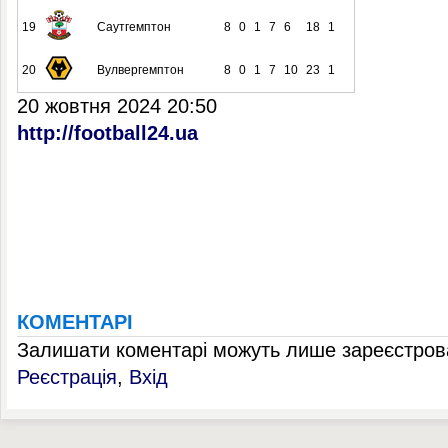
19
Саутгемптон
8
0
1
7
6
18
1
20
Вулвергемптон
8
0
1
7
10
23
1
20 жовтня 2024 20:50
http://football24.ua
КОМЕНТАРІ
Залишати коментарі можуть лише зареєстрова
Реєстрація
,
Вхід