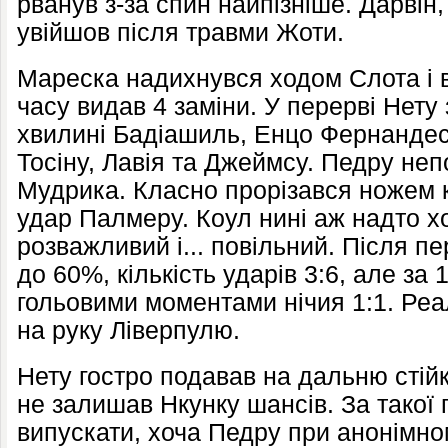
рванув з-за спин найпізніше. Дарвін
увійшов після травми Жоти.
Мареска надихнувся ходом Слота і в
часу видав 4 заміни. У перерві Нету
хвилині Бадіашиль, Енцо Фернандес 
Тосіну, Лавія та Джеймсу. Педру неп
Мудрика. Класно прорізався ножем кр
удар Палмеру. Коул нині аж надто х
розважливий і... повільний. Після пе
до 60%, кількість ударів 3:6, але за
гольовими моментами нічия 1:1. Реал
на руку Ліверпулю.
Нету гостро подавав на дальню стійк
не залишав Нкунку шансів. За такої
випускати, хоча Педру при анонімн