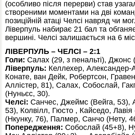
(особливо після перерви) став узаг
створеними моментами на дві команд
позиційній атаці Челсі навряд чи мог
Ліверпуль набирає 21 бал та обганя
вершині. Челсі залишається на 6 місц
ЛІВЕРПУЛЬ – ЧЕЛСІ – 2:1
Голи:
Салах (29, з пенальті), Джонс 
Ліверпуль:
Келлехер, Александер-Ар
Конате, ван Дейк, Робертсон, Граве
Аллістер, 81), Салах, Собослай, Гакп
(Нуньєс, 30).
Челсі:
Санчес, Джеймс (Вейга, 53), 
53), Колвілл, Гюсто , Кайседо, Лаві
(Нкунку, 76), Палмер, Санчо (Нету, 
Попередженн
я
:
Собослай (45+8), Ну