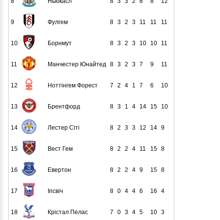
8
Ньюкасл
8
3
3
2
8
8
12
9
Фулгем
8
3
2
3
11
11
11
10
Борнмут
8
3
2
3
10
10
11
11
Манчестер Юнайтед
8
3
2
3
7
9
11
12
Ноттінгем Форест
7
2
4
1
7
6
10
13
Брентфорд
8
3
1
4
14
15
10
14
Лестер Сіті
8
2
3
3
12
14
9
15
Вест Гем
8
2
2
4
11
15
8
16
Евертон
8
2
2
4
9
15
8
17
Іпсвіч
8
0
4
4
6
16
4
18
Крістал Пелас
7
0
3
4
5
10
3