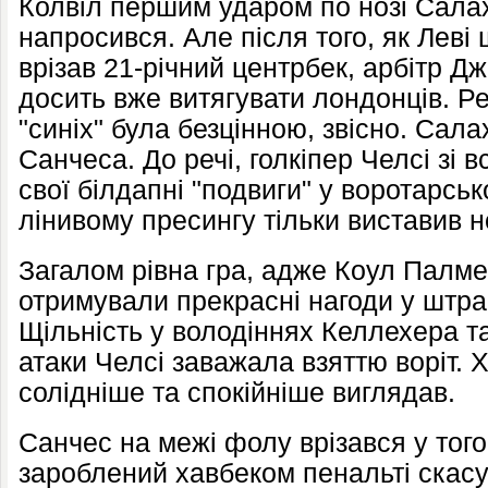
Колвіл першим ударом по нозі Салах
напросився. Але після того, як Леві
врізав 21-річний центрбек, арбітр Д
досить вже витягувати лондонців. Р
"синіх" була безцінною, звісно. Сала
Санчеса. До речі, голкіпер Челсі зі 
свої білдапні "подвиги" у воротарськ
лінивому пресингу тільки виставив н
Загалом рівна гра, адже Коул Палме
отримували прекрасні нагоди у штр
Щільність у володіннях Келлехера та
атаки Челсі заважала взяттю воріт. 
солідніше та спокійніше виглядав.
Санчес на межі фолу врізався у тог
зароблений хавбеком пенальті скасу