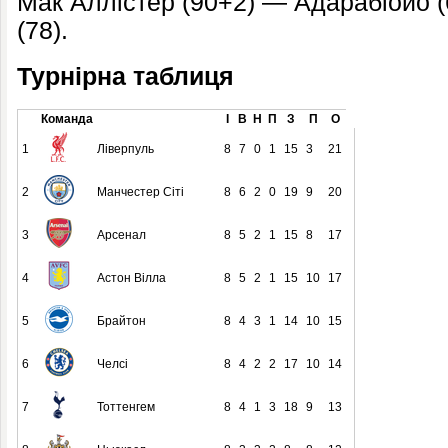
Мак Аллістер (90+2) — Адарабіойо (6
(78).
Турнірна таблиця
Команда
І
В
Н
П
З
П
О
1
Ліверпуль
8
7
0
1
15
3
21
2
Манчестер Сіті
8
6
2
0
19
9
20
3
Арсенал
8
5
2
1
15
8
17
4
Астон Вілла
8
5
2
1
15
10
17
5
Брайтон
8
4
3
1
14
10
15
6
Челсі
8
4
2
2
17
10
14
7
Тоттенгем
8
4
1
3
18
9
13