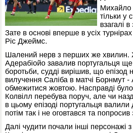
Михайло 
тільки у 
взагалі в
Зате в основі вперше в усіх турнірах
Ріс Джеймс.
Шалений нерв з перших же хвилин. Ж
Адерабіойо завалив португальця ще 
боротьби, судді вирішив, що епізод
вилучення Саліба в матчі Борнмут -
обмежитися жовтою. Насправді було
Колвілл перебува поруч, але чи назд
в цьому епізоді португальця валили 
потім так і не оговтався та попросив
Далі чудити почали інші персонажі з 