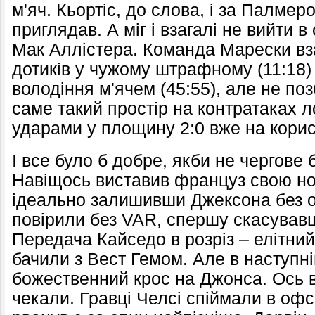
м'яч. Кьортіс, до слова, і за Палмер
приглядав. А міг і взагалі не вийти 
Мак Аллістера. Команда Марески вз
дотиків у чужому штрафному (11:18)
володіння м'ячем (45:55), але не по
саме такий простір на контратаках л
ударами у площину 2:0 вже на корис
І все було б добре, якби не чергове 
Навіщось виставив француз свою ног
ідеально залишивши Джексона без о
повірили без VAR, спершу скасувавш
Передача Кайседо в розріз – елітний
бачили з Вест Гемом. Але в наступні
божественний крос на Джонса. Ось ва
чекали. Гравці Челсі спіймали в офс