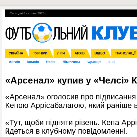
Сьогодні 8 серпня 2026 р.
Гарячі теми
УПЛ, 2-й тур
ВІЙНА
УПЛ-ПЕРЕХОДИ
УКРАЇНА
Збірна
Ліга чемпіонів
ЧС-2014
Прем'єр-ліга
ЄВРО-2016
ТУРНІРИ
Ліга Європи
Росія
Перша ліга
ЛІГИ
Міжнародні
Кубок конфедерацій
АРХІВ
Друга ліга
ВІДЕО
Ліга націй
Кубок України
ЧЄ-2015 (U-21
ТРАНСЛЯЦІЇ
Ліга конф
Англія
Іспанія
Італія
Німеччина
Франція
Інші
«Арсенал» купив у «Челсі» 
«Арсенал» оголосив про підписання 
Кепою Аррісабалагою, який раніше в
«Тут, щоби підняти рівень. Кепа Арр
йдеться в клубному повідомленні.