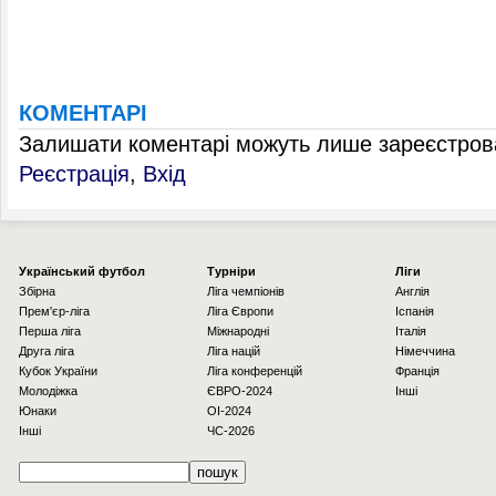
КОМЕНТАРІ
Залишати коментарі можуть лише зареєстрова
Реєстрація
,
Вхід
Українcький футбол
Турніри
Ліги
Збірна
Ліга чемпіонів
Англія
Прем'єр-ліга
Ліга Європи
Іспанія
Перша ліга
Міжнародні
Італія
Друга ліга
Ліга націй
Німеччина
Кубок України
Ліга конференцій
Франція
Молодіжка
ЄВРО-2024
Інші
Юнаки
OI-2024
Інші
ЧС-2026