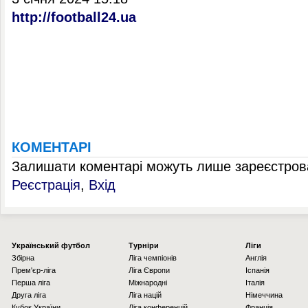
http://football24.ua
КОМЕНТАРІ
Залишати коментарі можуть лише зареєстрова
Реєстрація
,
Вхід
Українcький футбол
Турніри
Ліги
Збірна
Ліга чемпіонів
Англія
Прем'єр-ліга
Ліга Європи
Іспанія
Перша ліга
Міжнародні
Італія
Друга ліга
Ліга націй
Німеччина
Кубок України
Ліга конференцій
Франція