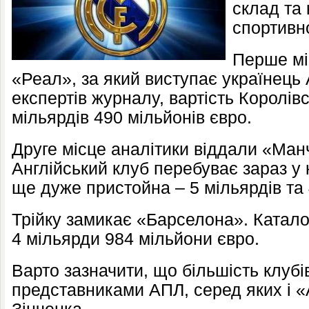
склад та
спортивн
Перше мі
«Реал», за який виступає українець 
експертів журналу, вартість Королів
мільярдів 490 мільйонів євро.
Друге місце аналітики віддали «Ма
Англійський клуб перебуває зараз у к
ще дуже пристойна – 5 мільярдів та 
Трійку замикає «Барселона». Катало
4 мільярди 984 мільйони євро.
Варто зазначити, що більшість клубів
представниками АПЛ, серед яких і 