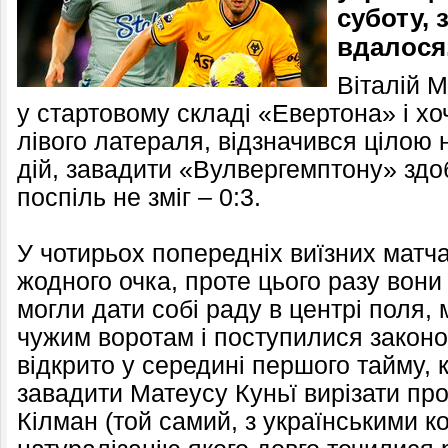
суботу, 
вдалося
Віталій 
у стартовому складі «Евертона» і хо
лівого латераля, відзначився цілою 
дій, завадити «Вулвергемптону» здо
поспіль не зміг – 0:3.
У чотирьох попередніх виїзних матча
жодного очка, проте цього разу вони
могли дати собі раду в центрі поля,
чужим воротам і поступилися законо
відкрито у середині першого тайму, 
завадити Матеусу Куньї вирізати про
Кілман (той самий, з українськими к