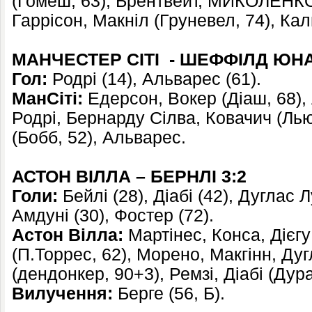
(Гомеш, 63), Брентвейт, МИКОЛЕНКО
Гаррісон, Макніл (Груневел, 74), Кал
МАНЧЕСТЕР СІТІ - ШЕФФІЛД ЮНА
Гол:
Родрі (14), Альварес (61).
МанСіті:
Едерсон, Вокер (Діаш, 68), 
Родрі, Бернарду Сілва, Ковачич (Лью
(Бобб, 52), Альварес.
АСТОН ВІЛЛА – БЕРНЛІ 3:2
Голи:
Бейлі (28), Діабі (42), Дуглас Лу
Амдуні (30), Фостер (72).
Астон Вілла:
Мартінес, Конса, Дієгу
(П.Торрес, 62), Морено, Макгінн, Дуг
(дендонкер, 90+3), Ремзі, Діабі (Дура
Вилучення:
Берге (56, Б).