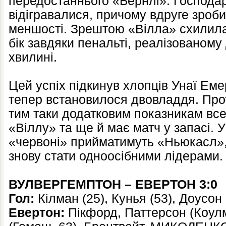
передостаннього «Бернлі». Господарі
відігравалися, причому вдруге зроб
меншості. Зрештою «Вілла» схилила 
бік завдяки пенальті, реалізованому
хвилині.
Цей успіх підкинув хлопців Унаї Еме
тепер встановилося двовладдя. Про
тим таки додатковим показникам вс
«Віллу» та ще й має матч у запасі. 
«червоні» прийматимуть «Ньюкасл»,
знову стати одноосібними лідерами.
ВУЛВЕРГЕМПТОН – ЕВЕРТОН 3:0
Гол:
Кілман (25), Кунья (53), Доусон 
Евертон:
Пікфорд, Паттерсон (Коулме