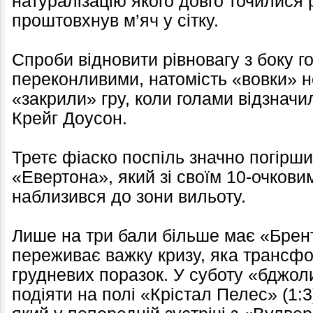
натуралізацію якого довго точилися
проштовхнув м’яч у сітку.
Спроби відновити рівновагу з боку г
переконливими, натомість «вовки» 
«закрили» гру, коли голами відзначил
Крейг Доусон.
Третє фіаско поспіль значно погірш
«Евертона», який зі своїм 10-очков
наблизився до зони вильоту.
Лише на три бали більше має «Бре
переживає важку кризу, яка трансфо
грудневих поразок. У суботу «бджоли
подіяти на полі «Крістал Пелес» (1: