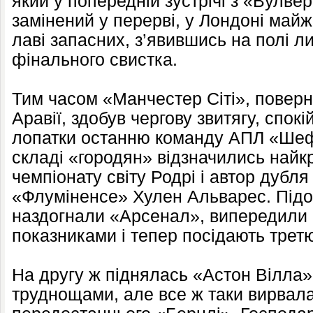
який у попередній зустрічі з «Вулве
замінений у перерві, у Лондоні майж
лаві запасних, з’явившись на полі л
фінального свистка.
Тим часом «Манчестер Сіті», поверн
Аравії, здобув чергову звитягу, спо
лопатки останню команду АПЛ «Шеф
складі «городян» відзначились най
чемпіонату світу Родрі і автор дубля
«Флуміненсе» Хулен Альварес. Підо
наздогнали «Арсенал», випередили 
показниками і тепер посідають трет
На другу ж піднялась «Астон Вілла»
труднощами, але все ж таки вирвала