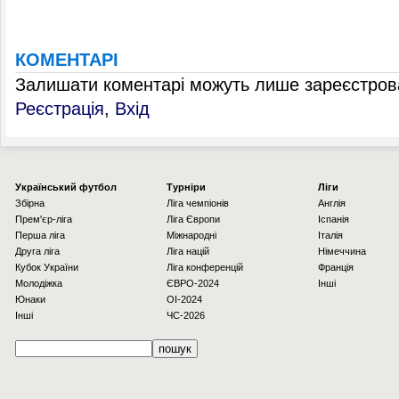
КОМЕНТАРІ
Залишати коментарі можуть лише зареєстрова
Реєстрація
,
Вхід
Українcький футбол
Турніри
Ліги
Збірна
Ліга чемпіонів
Англія
Прем'єр-ліга
Ліга Європи
Іспанія
Перша ліга
Міжнародні
Італія
Друга ліга
Ліга націй
Німеччина
Кубок України
Ліга конференцій
Франція
Молодіжка
ЄВРО-2024
Інші
Юнаки
OI-2024
Інші
ЧС-2026