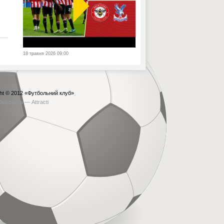
18 травня 2026 09:00
ht © 2012
«Футбольний клуб»
бка сайта —
Attracti