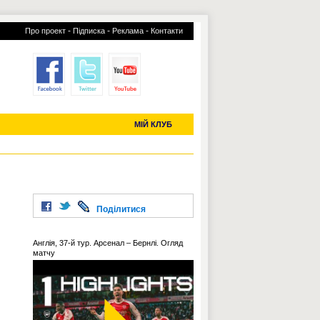
-
-
-
Про проект
Підписка
Реклама
Контакти
отий КЛУБ
УСІ ТРАНСФЕРИ
С-2019 (U-20)
ЧС-2022
МІЙ КЛУБ
Поділитися
Англія, 37-й тур. Арсенал – Бернлі. Огляд
матчу