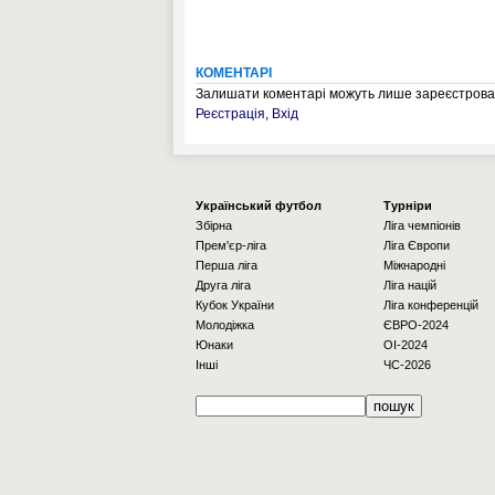
КОМЕНТАРІ
Залишати коментарі можуть лише зареєстрован
Реєстрація
,
Вхід
Українcький футбол
Турніри
Збірна
Ліга чемпіонів
Прем'єр-ліга
Ліга Європи
Перша ліга
Міжнародні
Друга ліга
Ліга націй
Кубок України
Ліга конференцій
Молодіжка
ЄВРО-2024
Юнаки
OI-2024
Інші
ЧС-2026