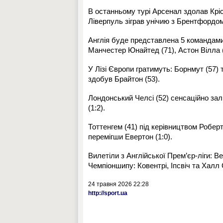
В останньому турі Арсенал здолав Кріст
Ліверпуль зіграв унічию з Брентфордом 
Англія буде представлена 5 командами у
Манчестер Юнайтед (71), Астон Вілла (
У Лізі Європи гратимуть: Борнмут (57) 
здобув Брайтон (53).
Лондонський Челсі (52) сенсаційно за
(1:2).
Тоттенгем (41) під керівництвом Робер
перемігши Евертон (1:0).
Вилетіли з Англійської Прем’єр-ліги: В
Чемпіоншипу: Ковентрі, Іпсвіч та Халл С
24 травня 2026 22:28
http://sport.ua