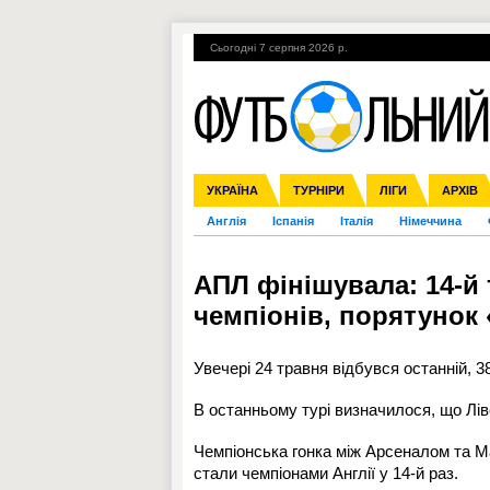
Сьогодні 7 серпня 2026 р.
Гарячі теми
УПЛ, 1-й тур
ВІЙНА
УКРАЇНА
Збірна
Ліга чемпіонів
ЧС-2014
Прем'єр-ліга
ЄВРО-2016
ТУРНІРИ
Ліга Європи
Росія
Перша ліга
ЛІГИ
Міжнародні
Кубок ко
АРХІВ
Дру
Англія
Іспанія
Італія
Німеччина
АПЛ фінішувала: 14-й 
чемпіонів, порятунок 
Увечері 24 травня відбувся останній, 3
В останньому турі визначилося, що Ліве
Чемпіонська гонка між Арсеналом та Ма
стали чемпіонами Англії у 14-й раз.