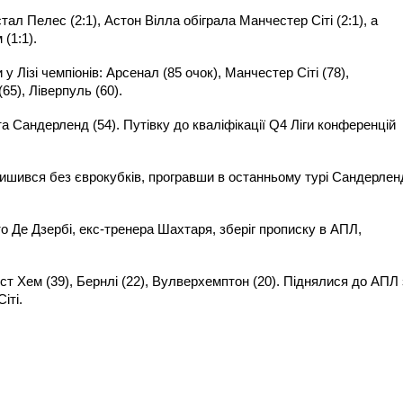
ал Пелес (2:1), Астон Вілла обіграла Манчестер Сіті (2:1), а
(1:1).
 Лізі чемпіонів: Арсенал (85 очок), Манчестер Сіті (78),
65), Ліверпуль (60).
та Сандерленд (54). Путівку до кваліфікації Q4 Ліги конференцій
лишився без єврокубків, програвши в останньому турі Сандерлен
то Де Дзербі, екс-тренера Шахтаря, зберіг прописку в АПЛ,
ест Хем (39), Бернлі (22), Вулверхемптон (20). Піднялися до АПЛ 
іті.