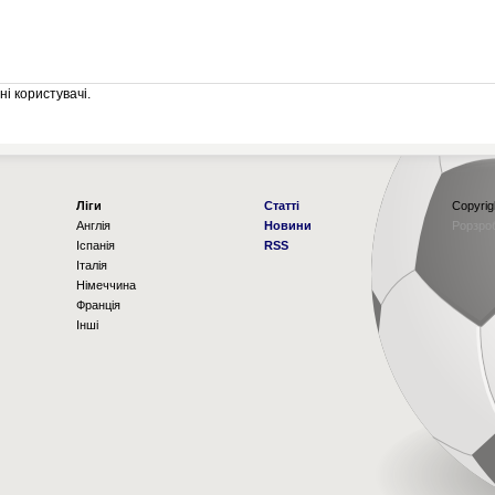
і користувачі.
Ліги
Статті
Copyrig
Англія
Новини
Рорзро
Іспанія
RSS
Італія
Німеччина
Франція
Інші