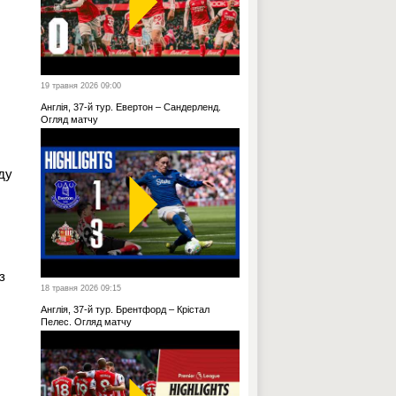
19 травня 2026 09:00
Англія, 37-й тур. Евертон – Сандерленд.
Огляд матчу
ду
з
18 травня 2026 09:15
Англія, 37-й тур. Брентфорд – Крістал
Пелес. Огляд матчу