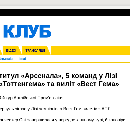
УПЛ-ПЕРЕХОДИ
СКРИЖАЛІ
ЄВРОКУБКИ
Зол
нфедерацій
га ліга
ВІДЕО
Ліга націй
Кубок України
ЧЄ-2015 (U-21)
ТРАНСЛЯЦІЇ
Ліга конференцій
Молодіжка
Копа Америка
ЄВРО-2024
Юнаки
ЧС-2018
Інші
OI-2024
ЄВРО-2020
ЧС-2026
Ч
Франція
Інші
титул «Арсенала», 5 команд у Лізі
«Тоттенгема» та виліт «Вест Гема»
8-й тур
Англійської Прем’єр-ліги.
рпуль зіграє у Лізі чемпіонів, а Вест Гем вилетів з АПЛ.
нчестер Сіті завершилася у передостанньому турі, й каноніри