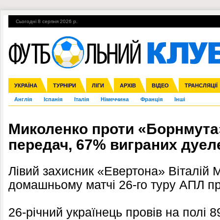
Сьогодні 8 серпня 2026 р.
Гарячі теми
УПЛ, 2-й тур
ВІЙНА
УПЛ-ПЕРЕХОДИ
УКРАЇНА
Збірна
Ліга чемпіонів
ЧС-2014
Прем'єр-ліга
ЄВРО-2016
ТУРНІРИ
Ліга Європи
Росія
Перша ліга
ЛІГИ
Міжнародні
Кубок конфедерацій
АРХІВ
Друга ліга
ВІДЕО
Ліга націй
Кубок України
ЧЄ-2015 (U-21
ТРАНСЛЯЦІЇ
Ліга конф
Англія
Іспанія
Італія
Німеччина
Франція
Інші
Миколенко проти «Борнмута
передач, 67% виграних дуеле
Лівий захисник «Евертона» Віталій 
домашньому матчі 26-го туру АПЛ пр
26-річний українець провів на полі 8