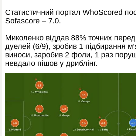
Статистичний портал WhoScored пост
Sofascore – 7.0.
Миколенко віддав 88% точних переда
дуелей (6/9), зробив 1 підбирання м’я
виноси, заробив 2 фоли, 1 раз пору
невдало пішов у дриблінг.