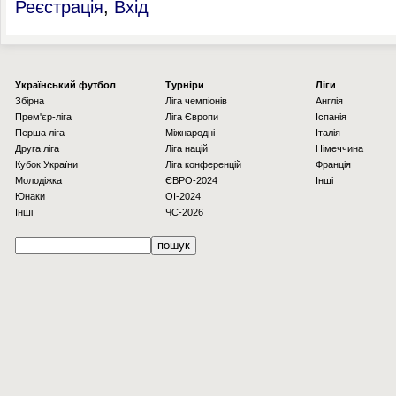
Реєстрація
,
Вхід
Українcький футбол
Турніри
Ліги
Збірна
Ліга чемпіонів
Англія
Прем'єр-ліга
Ліга Європи
Іспанія
Перша ліга
Міжнародні
Італія
Друга ліга
Ліга націй
Німеччина
Кубок України
Ліга конференцій
Франція
Молодіжка
ЄВРО-2024
Інші
Юнаки
OI-2024
Інші
ЧС-2026