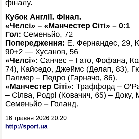
фіналу.
Кубок Англії. Фінал.
«Челсі» – «Манчестер Сіті» – 0:1
Гол:
Семеньйо, 72
Попередження:
Е. Фернандес, 29, К
90+2 — Хусанов, 56
«Челсі»:
Санчес – Гато, Фофана, Кол
74), Кайседо, Джеймс (Делап, 83), Г
Палмер – Педро (Гарначо, 86).
«Манчестер Сіті»:
Траффорд – О’Рай
– Сілва, Родрі (Ковачич, 65) – Доку,
Семеньйо – Голанд.
16 травня 2026 20:20
http://sport.ua