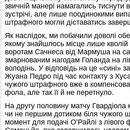
звичній манері намагались тиснути в
зустрічі, але лише поодинокими ви
штрафного могли діставатись завер
Як наслідок, ми побачили доволі об
якому знайшлось місце лише кволій 
воротам Сачнеса від Мармуша на са
змарнованим нагодам Голанда на лі
володінь. У відповідь на це «сині» 
Жуана Педро під час контакту з Хус
чужого штрафного вже в компенсован
фола, але так її й не перетнуло.
На другу половину матчу Гвардіола 
чи не першим дотиком біля чужого 
момент для подачі О’Райлі з лівого