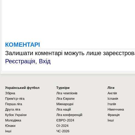
КОМЕНТАРІ
Залишати коментарі можуть лише зареєстрова
Реєстрація
,
Вхід
Українcький футбол
Турніри
Ліги
Збірна
Ліга чемпіонів
Англія
Прем'єр-ліга
Ліга Європи
Іспанія
Перша ліга
Міжнародні
Італія
Друга ліга
Ліга націй
Німеччина
Кубок України
Ліга конференцій
Франція
Молодіжка
ЄВРО-2024
Інші
Юнаки
OI-2024
Інші
ЧС-2026