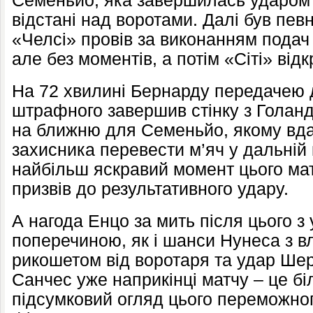
Семеньйо, яка завершилась ударом 
відстані над воротами. Далі був певн
«Челсі» провів за виконанням подач
але без моментів, а потім «Сіті» відк
На 72 хвилині Бернарду передачею 
штрафного завершив стінку з Голанд
на ближню для Семеньйо, якому вда
захисника перевести м’яч у дальній 
найбільш яскравий момент цього мат
призвів до результативного удару.
А нагода Енцо за мить після цього з
поперечиною, як і шанси Нунеса з вл
рикошетом від воротаря та удар Шер
Санчес уже наприкінці матчу – це бі
підсумковий огляд цього переможно