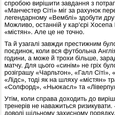
спробою вирішити завдання з потрап
«Манчестер Сіті» міг за рахунок пер
легендарному «Вемблі» здобути дру
Можливо, останній у кар’єрі Хосепа 
«містян». Але це не точно.
Та й узагалі завжди престижним бул
поєдинок, коли вся футбольна Англія
години, а може й трохи більше, зар
матчу. Для цього «синім» не гріх бул
розіграшу «Чарльтон», «Галл Сіті»,
«Лідс», тоді як на шляху «містян» т
«Солфорд», «Ньюкасл» та «Ліверпул
Утім, коли справа доходить до виріша
тренерів не наважиться ризикувати.
доволі щільному захисному порядку,