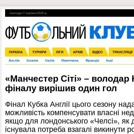
Сьогодні 7 серпня 2026 р.
Гарячі теми
УПЛ, 1-й тур
ВІЙНА
УПЛ-ПЕРЕХОДИ
УКРАЇНА
Збірна
Ліга чемпіонів
ЧС-2014
Прем'єр-ліга
ЄВРО-2016
ТУРНІРИ
Ліга Європи
Росія
Перша ліга
ЛІГИ
Міжнародні
Кубок конфедерацій
АРХІВ
Друга ліга
ВІДЕО
Ліга націй
Кубок України
ЧЄ-2015 (U-21
ТРАНСЛЯЦІЇ
Ліга конф
Англія
Іспанія
Італія
Німеччина
Франція
Інші
«Манчестер Сіті» – володар 
фіналу вирішив один гол
Фінал Кубка Англії цього сезону над
можливість компенсувати власні недо
якщо для лондонського «Челсі», як 
існувала потреба взагалі викинути 