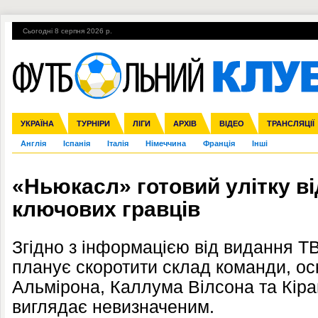
Сьогодні 8 серпня 2026 р.
Гарячі теми
УПЛ, 2-й тур
ВІЙНА
УПЛ-ПЕРЕХОДИ
УКРАЇНА
Збірна
Ліга чемпіонів
ЧС-2014
Прем'єр-ліга
ЄВРО-2016
ТУРНІРИ
Ліга Європи
Росія
Перша ліга
ЛІГИ
Міжнародні
Кубок конфедерацій
АРХІВ
Друга ліга
ВІДЕО
Ліга націй
Кубок України
ЧЄ-2015 (U-21
ТРАНСЛЯЦІЇ
Ліга конф
Англія
Іспанія
Італія
Німеччина
Франція
Інші
«Ньюкасл» готовий улітку в
ключових гравців
Згідно з інформацією від видання T
планує скоротити склад команди, ос
Альмірона, Каллума Вілсона та Кіран
виглядає невизначеним.