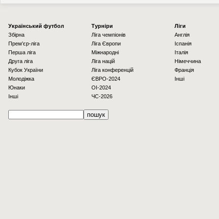
Українcький футбол
Турніри
Ліги
Збірна
Ліга чемпіонів
Англія
Прем'єр-ліга
Ліга Європи
Іспанія
Перша ліга
Міжнародні
Італія
Друга ліга
Ліга націй
Німеччина
Кубок України
Ліга конференцій
Франція
Молодіжка
ЄВРО-2024
Інші
Юнаки
OI-2024
Інші
ЧС-2026