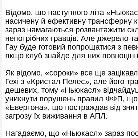
Відомо, що наступного літа «Ньюка
насичену й ефективну трансферну к
зараз намагаються розвантажити ск
непотрібних гравців. Але джерело т
Гау буде готовий попрощатися з пев
якщо клуб знайде для них повноцінн
Як відомо, «сороки» все ще зацікавл
Гехі з «Кристал Пелес», але його тр
дешевих, тому «Ньюкасл» відчайду
уникнути порушень правил ФФП, що
«Евертона», що постраждав від знят
загрозу їх виживання в АПЛ.
Нагадаємо, що «Ньюкасл» зараз пос