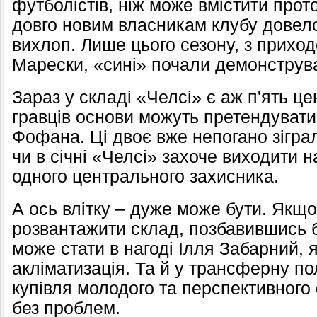
футболістів, ніж може вмістити прот
довго новим власникам клубу довел
вихлоп. Лише цього сезону, з прихо
Марески, «сині» почали демонструва
Зараз у складі «Челсі» є аж п'ять це
гравців основи можуть претендувати
Фофана. Ці двоє вже непогано зігра
чи в січні «Челсі» захоче виходити 
одного центрального захисника.
А ось влітку – дуже може бути. Якщ
розвантажити склад, позбавившись ба
може стати в нагоді Ілля Забарний, 
акліматизація. Та й у трансферну по
купівля молодого та перспективного
без проблем.