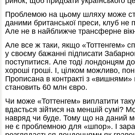
ринок, щоб придбати українського ц
Проблемою на цьому шляху може ст
даними британської преси, клуб не п
Але не в найближче трансферне вікно
Але все ж таки, якщо «Тоттенгем» с
у своєму бажанні підписати Забарног
поступитися. Але тоді лондонцям д
хороші гроші. І, цілком можливо, пон
Прописана в контракті з «вишнями»
становить 60 млн євро.
Чи може «Тоттенгем» виплатити таку
вдасться зійтися на меншій сумі? М
навряд чи буде. Тому що на даний м
не є проблемною для «шпор». І зар
розглядається лондонцями як гравець