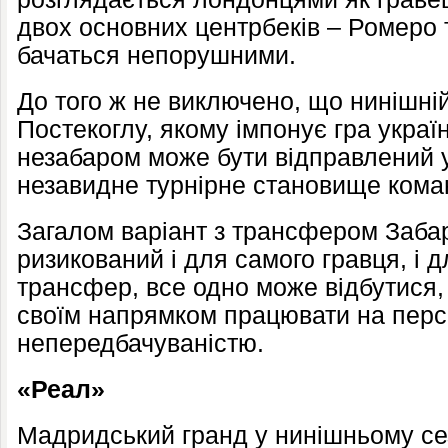
двох основних центрбеків – Ромеро 
бачаться непорушними.
До того ж не виключено, що нинішні
Постекоглу, якому імпонує гра украї
незабаром може бути відправлений у
незавидне турнірне становище кома
Загалом варіант з трансфером Забар
ризикований і для самого гравця, і д
трансфер, все одно може відбутися,
своїм напрямком працювати на персп
непередбачуваністю.
«Реал»
Мадридський гранд у нинішньому сез