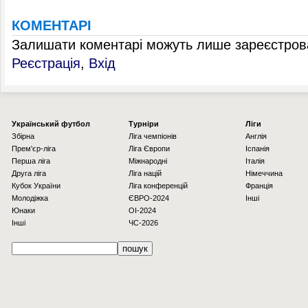
КОМЕНТАРІ
Залишати коментарі можуть лише зареєстрова
Реєстрація
,
Вхід
Українcький футбол
Турніри
Ліги
Збірна
Ліга чемпіонів
Англія
Прем'єр-ліга
Ліга Європи
Іспанія
Перша ліга
Міжнародні
Італія
Друга ліга
Ліга націй
Німеччина
Кубок України
Ліга конференцій
Франція
Молодіжка
ЄВРО-2024
Інші
Юнаки
OI-2024
Інші
ЧС-2026