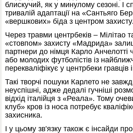
блискучий, як у минулому сезоні. І с
тривалій адаптації на «Сантьяго Бе
«вершкових» біда з центром захисту
Через травми центрбеків – Мілітао 
«стовпом» захисту «Мадрида» залиш
партнери до німця Карло Анчелотті ч
або молодих футболістів із найближч
перекваліфікує у центрбеки гравців
Такі творчі пошуки Карлето не завжд
неуспішні, адже дедалі гучніші роз
відхід італійця з «Реала». Тому оче
клуб» кров із носа потребує кваліфі
захисника.
І у цьому зв'язку також є інсайди про