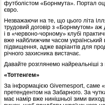
футболістом «Борнмута». Портал оці
євро.
Незважаючи на те, що цього літа Іл
трудовий договір з «Борнмутом» аж до
і в «червоно-чорному» клубі практи
вже найближчим часом український 
підвищення, адже варіантів для про
річного захисника вистачає.
Давайте розглянемо найреальніші з ц
«Тоттенгем»
За інформацією Givemesport, саме 
претендентом на Забарного. За чутк
має намір вже нинішньої зими вихо