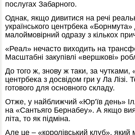
послугах Забарного.
Однак, якщо дивитися на речі реальн
українського центрбека «Борнмута»
малоймовірний одразу з кількох при
«Реал» нечасто виходить на трансф
Масштабні закупівлі «вершкові» робл
До того ж, знову ж таки, за чутками
центрбека з досвідом гри у Ла Лізі.
готового для основного складу.
Отже, у найближчий «Юр'їв день» І
на «Сантьяго Бернабеу». А якщо ви
літа, то як підміна.
Але це – «королівський клуб», який 