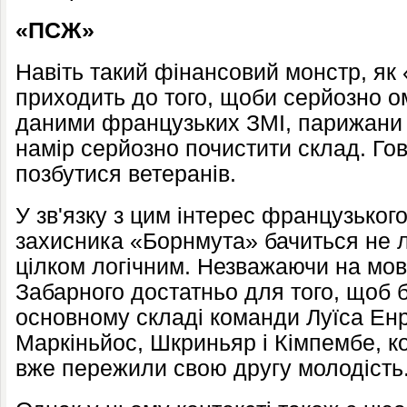
«ПСЖ»
Навіть такий фінансовий монстр, я
приходить до того, щоби серйозно о
даними французьких ЗМІ, парижани 
намір серйозно почистити склад. Го
позбутися ветеранів.
У зв'язку з цим інтерес французьког
захисника «Борнмута» бачиться не 
цілком логічним. Незважаючи на мовн
Забарного достатньо для того, щоб б
основному складі команди Луїса Енр
Маркіньйос, Шкриньяр і Кімпембе, к
вже пережили свою другу молодість