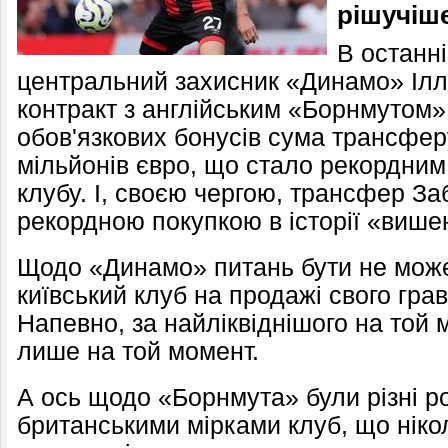
рішучіше
В останні
центральний захисник «Динамо» Ілл
контракт з англійським «Борнмутом»
обов'язкових бонусів сума трансфер
мільйонів євро, що стало рекордним
клубу. І, своєю чергою, трансфер За
рекордною покупкою в історії «више
Щодо «Динамо» питань бути не може
київський клуб на продажі свого гра
Напевно, за найліквіднішого на той 
лише на той момент.
А ось щодо «Борнмута» були різні р
британськими мірками клуб, що ніко