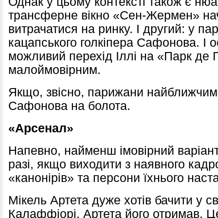
Однак у цьому контексті також є ню
трансферне вікно «Сен-Жермен» на
витрачатися на ринку. І другий: у п
кацапського голкіпера Сафонова. І ос
можливий перехід Іллі на «Парк де 
малоймовірним.
Якщо, звісно, ​​парижани найближчи
Сафонова на болота.
«Арсенал»
Напевно, найменш імовірний варіант
разі, якщо виходити з наявного кадр
«канонірів» та персони їхнього наст
Мікель Артета дуже хотів бачити у св
Калаффіорі. Артета його отримав. Ц