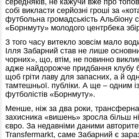
середняків, не кажучи вже про топов
собі викласти серйозні гроші за «кот
футбольна громадськість Альбіону 
«Борнмуту» молодого центрбека збір
З того часу витекло зовсім мало вод
Ілля Забарний став не лише основн
чорних», що, втім, не повинно викли
адже найдорожче придбання клубу бр
щоб гріти лаву для запасних, а й од
тамтешньої. публіки. А ще – одним 
футболістів «Борнмуту».
Менше, ніж за два роки, трансферна 
захисника «вишень» зросла більш ні
євро. За недавніми даними авторите
Transfermarkt, саме Забарний є зар