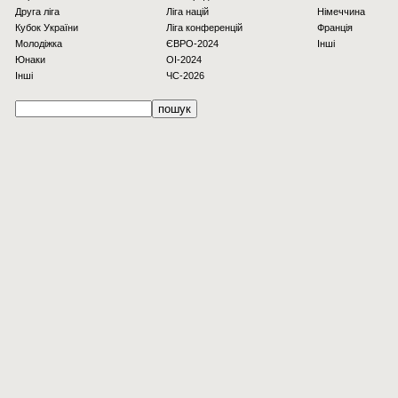
Друга ліга
Ліга націй
Німеччина
Кубок України
Ліга конференцій
Франція
Молодіжка
ЄВРО-2024
Інші
Юнаки
OI-2024
Інші
ЧС-2026