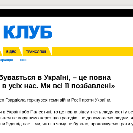
УПЛ-ПЕРЕХОДИ
СКРИЖАЛІ
ЄВРОКУБКИ
Зол
нфедерацій
га ліга
ВІДЕО
Ліга націй
Кубок України
ЧЄ-2015 (U-21)
ТРАНСЛЯЦІЇ
Ліга конференцій
Молодіжка
Копа Америка
ЄВРО-2024
Юнаки
ЧС-2018
Інші
OI-2024
ЄВРО-2020
ЧС-2026
Ч
Франція
Інші
бувається в Україні, – це повна
в усіх нас. Ми всі її позбавлені»
п Гвардіола торкнувся теми війни Росії проти України.
в Україні або Палестині, то це повна відсутність людяності у вс
пальцем не ворушимо через цю трагедію і не допомагаємо людям, я
и їзди від нас. І ми, як ні в чому не бувало, продовжуємо грати 