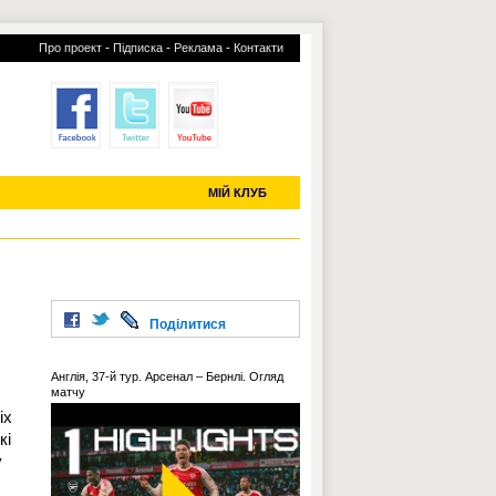
-
-
-
Про проект
Підписка
Реклама
Контакти
отий КЛУБ
УСІ ТРАНСФЕРИ
С-2019 (U-20)
ЧС-2022
МІЙ КЛУБ
Поділитися
Англія, 37-й тур. Арсенал – Бернлі. Огляд
матчу
іх
кі
у