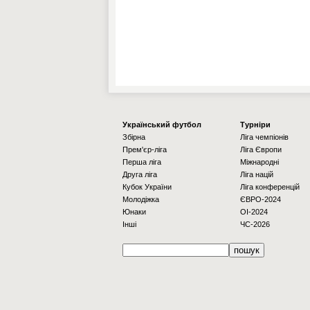
Українcький футбол
Турніри
Збірна
Ліга чемпіонів
Прем'єр-ліга
Ліга Європи
Перша ліга
Міжнародні
Друга ліга
Ліга націй
Кубок України
Ліга конференцій
Молодіжка
ЄВРО-2024
Юнаки
OI-2024
Інші
ЧС-2026