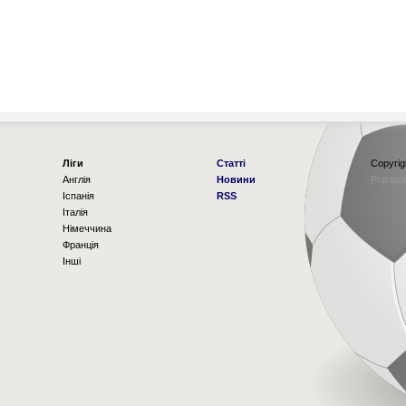
Ліги
Статті
Copyrig
Англія
Новини
Рорзро
Іспанія
RSS
Італія
Німеччина
Франція
Інші