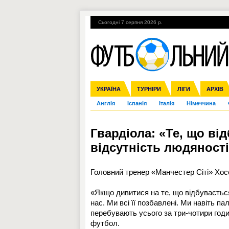
Сьогодні 7 серпня 2026 р.
Гарячі теми
УПЛ, 1-й тур
ВІЙНА
УКРАЇНА
Збірна
Ліга чемпіонів
ЧС-2014
Прем'єр-ліга
ЄВРО-2016
ТУРНІРИ
Ліга Європи
Росія
Перша ліга
ЛІГИ
Міжнародні
Кубок ко
АРХІВ
Дру
Англія
Іспанія
Італія
Німеччина
Гвардіола: «Те, що від
відсутність людяності 
Головний тренер «Манчестер Сіті» Хосе
«Якщо дивитися на те, що відбувається 
нас. Ми всі її позбавлені. Ми навіть 
перебувають усього за три-чотири годин
футбол.