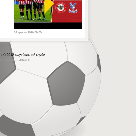
18 травня 2026 09:00
ht © 2012
«Футбольний клуб»
бка сайта —
Attracti