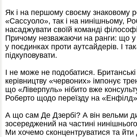
Як і на першому своєму знаковому р
«Сассуоло», так і на нинішньому, Р
насаджувати своїй команді філософі
Причому незважаючи на ранги: що у 
у поєдинках проти аутсайдерів. І та
підкуповувати.
І не може не подобатися. Британськ
керівництву «червоних» імпонує трен
що «Ліверпуль» нібито вже консульт
Роберто щодо переїзду на «Енфілд»
А що сам Де Дзербі? А він вельми д
зосереджений на частині нинішнього
Ми хочемо сконцентруватися та йти д