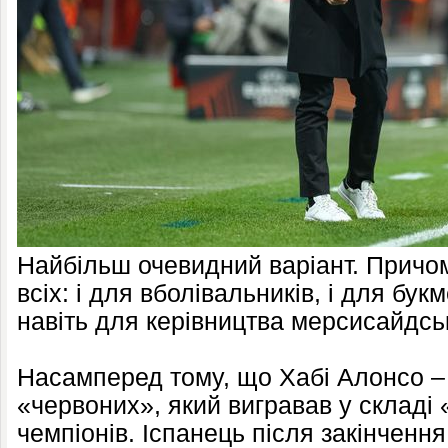
Найбільш очевидний варіант. Причо
всіх: і для вболівальників, і для бук
навіть для керівництва мерсисайдськ
Насамперед тому, що Хабі Алонсо –
«червоних», який вигравав у складі 
чемпіонів. Іспанець після закінчення