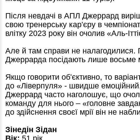
Після невдачі в АПЛ Джеррард вирі
свою тренерську кар'єру в чемпіонаті
влітку 2023 року він очолив «Аль-Ітт
Але й там справи не налагодилися. П
Джеррарда посідають лише восьме м
Якщо говорити об'єктивно, то варіан
до «Ліверпуля» - швидше емоційний,
Джеррард часто наголошує, що очо
команду для нього – «головне завда
до здійснення своєї мрії він не набли
Зінедін Зідан
Вік:
51 рік