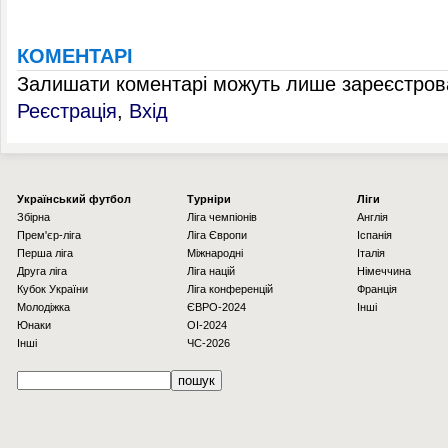
КОМЕНТАРІ
Залишати коментарі можуть лише зареєстрова
Реєстрація
,
Вхід
Українcький футбол
Турніри
Ліги
Збірна
Ліга чемпіонів
Англія
Прем'єр-ліга
Ліга Європи
Іспанія
Перша ліга
Міжнародні
Італія
Друга ліга
Ліга націй
Німеччина
Кубок України
Ліга конференцій
Франція
Молодіжка
ЄВРО-2024
Інші
Юнаки
OI-2024
Інші
ЧС-2026