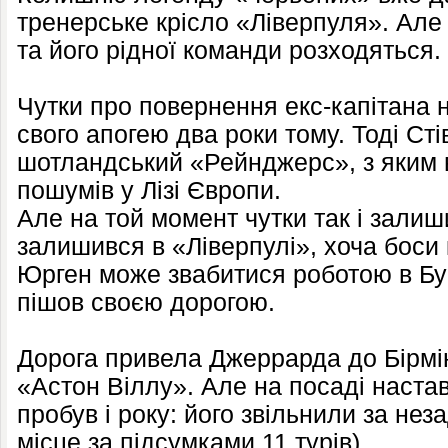
тренерське крісло «Ліверпуля». Але
та його рідної команди розходяться.
Чутки про повернення екс-капітана 
свого апогею два роки тому. Тоді Ст
шотландський «Рейнджерс», з яким в
пошумів у Лізі Європи.
Але на той момент чутки так і зали
залишився в «Ліверпулі», хоча боси
Юрген може звабитися роботою в Бу
пішов своєю дорогою.
Дорога привела Джеррарда до Бірмін
«Астон Віллу». Але на посаді настав
пробув і року: його звільнили за нез
місце за підсумками 11 турів).