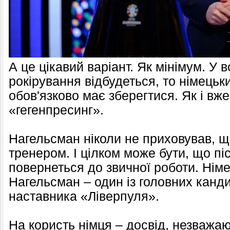
А це цікавий варіант. Як мінімум. У 
рокірування відбудеться, то німецьк
обов'язково має зберегтися. Як і вж
«гегенпресинг».
Нагельсман ніколи не приховував, щ
тренером. І цілком може бути, що п
повернеться до звичної роботи. Німе
Нагельсман – один із головних канд
наставника «Ліверпуля».
На користь німця – досвід, незважа