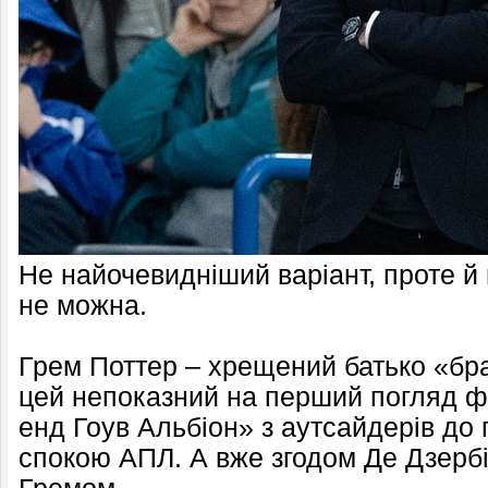
Не найочевидніший варіант, проте й 
не можна.
Грем Поттер – хрещений батько «бр
цей непоказний на перший погляд ф
енд Гоув Альбіон» з аутсайдерів до
спокою АПЛ. А вже згодом Де Дзерб