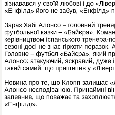
зізнавався у своїй любові і до «Лівер
«Енфілд» його не забув, «Енфілд» п
Зараз Хабі Алонсо – головний трене
футбольної казки – «Байєра». Коман
керівництвом іспанського тренера-п
сезоні досі не знає гіркоти поразок. 
Головне – футбол «Байєра», який 
Алонсо: атакуючий, яскравий, дуже 
такий самий, що прищепив у «Ліверп
Новина про те, що Клопп залишає «
Алонсо несподіваною. Принаймні він
запевнив, що поважає та захоплюєт
«Енфілді».