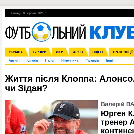
Сьогодні 8 серпня 2026 р.
Гарячі теми
УПЛ, 2-й тур
ВІЙНА
УПЛ-ПЕРЕХОДИ
УКРАЇНА
Збірна
Ліга чемпіонів
ЧС-2014
Прем'єр-ліга
ЄВРО-2016
ТУРНІРИ
Ліга Європи
Росія
Перша ліга
ЛІГИ
Міжнародні
Кубок конфедерацій
АРХІВ
Друга ліга
ВІДЕО
Ліга націй
Кубок України
ЧЄ-2015 (U-21
ТРАНСЛЯЦІЇ
Ліга конф
Англія
Іспанія
Італія
Німеччина
Франція
Інші
Життя після Клоппа: Алонсо
чи Зідан?
Валерій В
Юрген К
тренер А
контине