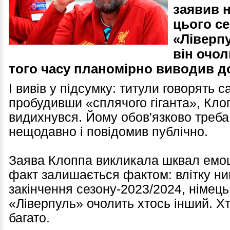
заявив 
цього с
«Ліверпу
він очол
того часу планомірно виводив д
І вивів у підсумку: титули говорять с
пробудивши «сплячого гіганта», Кло
видихнувся. Йому обов'язково треба 
нещодавно і повідомив публічно.
Заява Клоппа викликала шквал емоці
факт залишається фактом: влітку нин
закінчення сезону-2023/2024, німец
«Ліверпуль» очолить хтось інший. Хт
багато.