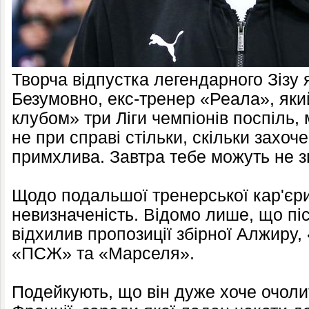
Творча відпустка легендарного Зізу 
Безумовно, екс-тренер «Реала», який
клубом» три Ліги чемпіонів поспіль,
не при справі стільки, скільки захоч
примхлива. Завтра тебе можуть не з
Щодо подальшої тренерської кар'єр
невизначеність. Відомо лише, що пі
відхилив пропозиції збірної Алжиру
«ПСЖ» та «Марселя».
Подейкують, що він дуже хоче очоли