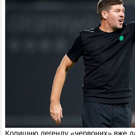
Колишню легенду «червоних» вже д