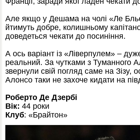
Франції, заради якої ладен чекати д
Але якщо у Дешама на чолі «Ле Бль
йтимуть добре, колишньому капітано
доведеться чекати до посиніння.
А ось варіант із «Ліверпулем» – дуже
реальний. За чутками з Туманного А
звернули свій погляд саме на Зізу, 
Алонсо таки не захоче кидати на пів
Роберто Де Дзербі
Вік:
44 роки
Клуб
: «Брайтон»