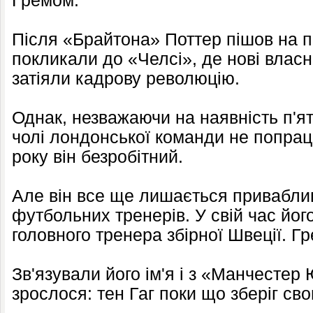
Гремом.
Після «Брайтона» Поттер пішов на 
покликали до «Челсі», де нові власн
затіяли кадрову революцію.
Однак, незважаючи на наявність п'ят
чолі лондонської команди не попрацю
року він безробітний.
Але він все ще лишається привабли
футбольних тренерів. У свій час йо
головного тренера збірної Швеції. Г
Зв'язували його ім'я і з «Манчестер
зрослося: тен Гаг поки що зберіг св