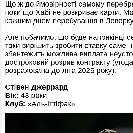
Що ж до ймовірності самому перебра
поки що Хабі не розкриває карти. М
кожним днем перебування в Леверку
Але побачимо, що буде наприкінці с
таки вирішить зробити ставку саме н
збентежить можлива виплата неуст
достроковий розрив контракту (угод
розрахована до літа 2026 року).
Стівен Джеррард
Вік:
43 роки
Клуб:
«Аль-Іттіфак»