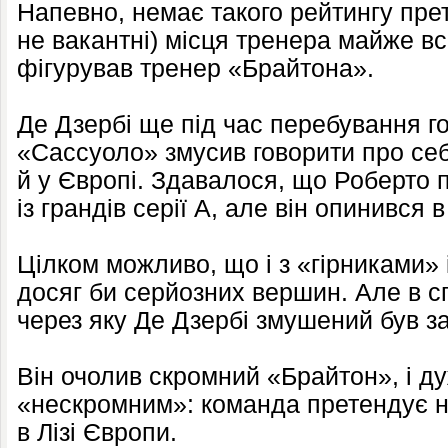
Напевно, немає такого рейтингу прет
не вакантні) місця тренера майже всі
фігурував тренер «Брайтона».
Де Дзербі ще під час перебування 
«Сассуоло» змусив говорити про себе 
й у Європі. Здавалося, що Роберто 
із грандів серії А, але він опинився 
Цілком можливо, що і з «гірниками»
досяг би серйозних вершин. Але в с
через яку Де Дзербі змушений був з
Він очолив скромний «Брайтон», і д
«нескромним»: команда претендує на
в Лізі Європи.