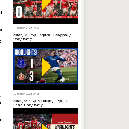
і
19 травня 2026 09:00
ю
Англія, 37-й тур. Евертон – Сандерленд.
Огляд матчу
в
18 травня 2026 09:15
е
Англія, 37-й тур. Брентфорд – Крістал
г.
Пелес. Огляд матчу
ши