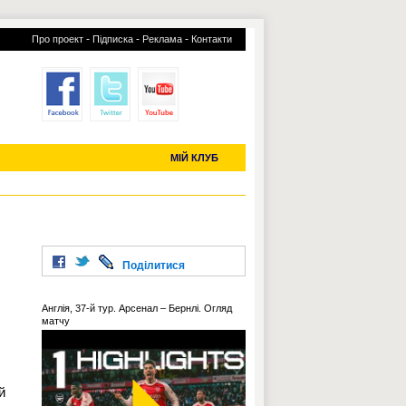
-
-
-
Про проект
Підписка
Реклама
Контакти
отий КЛУБ
УСІ ТРАНСФЕРИ
С-2019 (U-20)
ЧС-2022
МІЙ КЛУБ
Поділитися
Англія, 37-й тур. Арсенал – Бернлі. Огляд
матчу
й