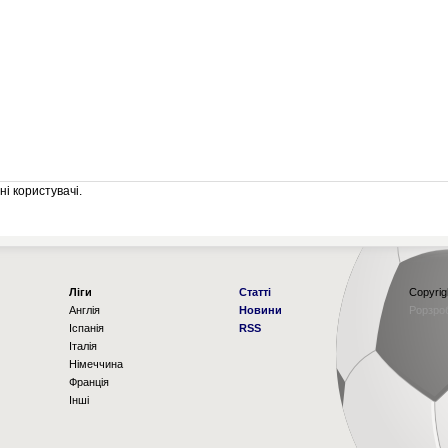
і користувачі.
Ліги
Статті
Copyrig
Англія
Новини
Рорзро
Іспанія
RSS
Італія
Німеччина
Франція
Інші