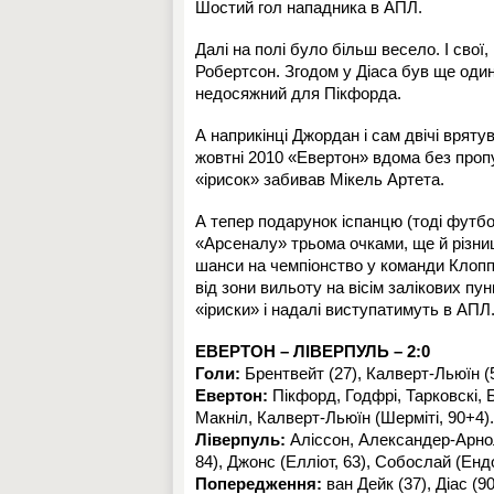
Шостий гол нападника в АПЛ.
Далі на полі було більш весело. І свої,
Робертсон. Згодом у Діаса був ще один 
недосяжний для Пікфорда.
А наприкінці Джордан і сам двічі вряту
жовтні 2010 «Евертон» вдома без пропу
«ірисок» забивав Мікель Артета.
А тепер подарунок іспанцю (тоді футбо
«Арсеналу» трьома очками, ще й різни
шанси на чемпіонство у команди Клоппа 
від зони вильоту на вісім залікових п
«іриски» і надалі виступатимуть в АПЛ
ЕВЕРТОН – ЛІВЕРПУЛЬ – 2:0
Голи:
Брентвейт (27), Калверт-Льюїн (5
Евертон:
Пікфорд, Годфрі, Тарковскі, Б
Макніл, Калверт-Льюїн (Шерміті, 90+4).
Ліверпуль:
Аліссон, Александер-Арноль
84), Джонс (Елліот, 63), Собослай (Енд
Попередження:
ван Дейк (37), Діас (9