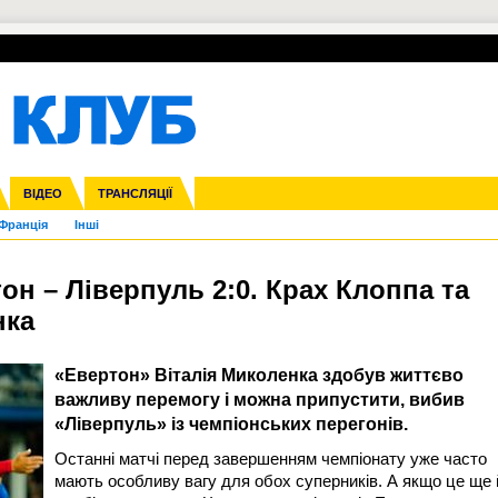
УПЛ-ПЕРЕХОДИ
СКРИЖАЛІ
ЄВРОКУБКИ
Зол
нфедерацій
га ліга
ВІДЕО
Ліга націй
Кубок України
ЧЄ-2015 (U-21)
ТРАНСЛЯЦІЇ
Ліга конференцій
Молодіжка
Копа Америка
ЄВРО-2024
Юнаки
ЧС-2018
Інші
OI-2024
ЄВРО-2020
ЧС-2026
Ч
Франція
Інші
тон – Ліверпуль 2:0. Крах Клоппа та
нка
«Евертон» Віталія Миколенка здобув життєво
важливу перемогу і можна припустити, вибив
«Ліверпуль» із чемпіонських перегонів.
Останні матчі перед завершенням чемпіонату уже часто
мають особливу вагу для обох суперників. А якщо це ще 