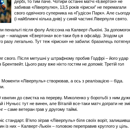
дербі, то тим паче. Чотири останні матчі «Евертон» не
забивав «Ліверпулю», 13,5 років «іриски” не перемагали
свого одвічного суперника на «Гудісон Парк». Але сьогодн
(і найближчі кілька днів) у синій частині Ліверпуля свято.
или пенальті після фолу Аліссона на Калверт-Льюїні. За допомого
ще – нападник «Евертона» все-таки був в офсайді. Згодом ця
го разу легально. Тут теж «іриски» не забили: бразилець потягну
сяг свого. Після метушні у штрафному пробив Годфрі – його удар
Брентвейт. Цього разу вже ніхто гостям не допоміг. Третій гол
 Моменти «Ліверпуль» створював, а ось з реалізацією – біда.
ли.
 хвилин до свистка на перерву. Миколенко у боротьбі з ним дуж
 і Нуньєс тут не винен, але Віталій все-таки матч дограти не змі
нг – саме ветеран грав у другому таймі.
с стандарт. В’яло зіграв «Ліверпуль» біля своїх воріт, залишив
дин із них – Калверт-Льюїн – головою переправив круглого у ціль.