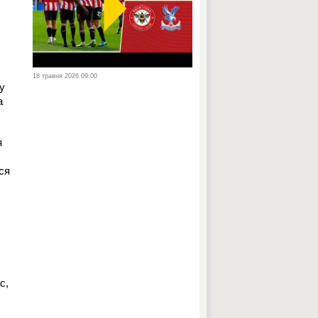
18 травня 2026 09:00
 у
а
я
ся
с,