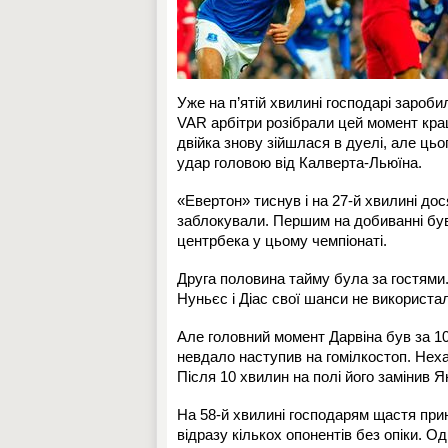
Уже на п’ятій хвилині господарі зароб
VAR арбітри розібрали цей момент кра
двійка знову зійшлася в дуелі, але цьо
удар головою від Калверта-Льюїна.
«Евертон» тиснув і на 27-й хвилині до
заблокували. Першим на добиванні був 
центрбека у цьому чемпіонаті.
Друга половина тайму була за гостями.
Нуньєс і Діас свої шанси не використа
Але головний момент Дарвіна був за 10
невдало наступив на гомілкостоп. Нехай
Після 10 хвилин на полі його замінив Я
На 58-й хвилині господарям щастя прині
відразу кількох опонентів без опіки. О