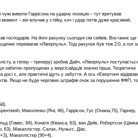
 і чужі вивели Гаррісона на ударну позицію – тут врятував
момент – він влучив у стійку, хоч і удар летів дуже красивий,
вав господарів. На його рахунку сьогодні сім сейвів. Востаннє ще
щених перемагав «Ліверпуль». Тоді рахунок був теж 2:0, а гол з
лісту, а тепер – тренеру) зробив Дайч. «Ліверпуль» поступаєтьс
ця забитих-пропущених у мерсісайдців значно гірша. Теоретичні
досі є, але практичні ідуть у забуття. А ось «Евертон» відірвав
унктів. Якщо не буде чергових штрафів очок за порушення ФФП, то
.
8).
рентвейт, Миколенко (Янг, 46), Гаррісон, Гує (Онана,75), Гарнер,
д (Гомес, 84), Конате (Кванса, 63), ван Дейк, Робертсон (Ціміка
о, 63), Макаллістер. Салах, Нуньєс, Діас.
0+3), Макаллістер (90+4).