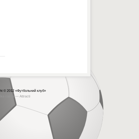
ht © 2012
«Футбольний клуб»
бка сайта —
Attracti